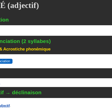
 (adjectif)
tion
ciation (2 syllabes)
& Acrostiche phonémique
nciation
É
if → déclinaison
djectif
.