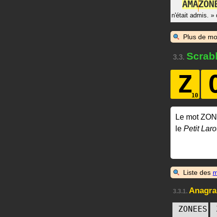
A
M
A
Z
O
N
n'était admis.
»
Plus de mo
Scrab
3.3.
Z
Le mot ZON
le
Petit Laro
Liste des
m
Anagr
3.3.1.
ZONEES