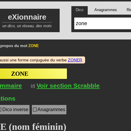
Dico
Anagrammes
Ri
eXionnaire
un dico, un réseau, des mots
 propos du mot
ZONE
aussi une forme conjuguée du verbe
ZONER
.
ZONE
ommaire
Voir section Scrabble
tions
Dico inverse
Anagrammes
 (nom féminin)