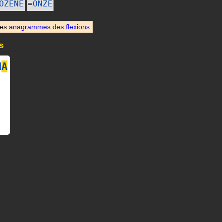
OZENE
=
ONZE
des
anagrammes des flexions
s
N
A