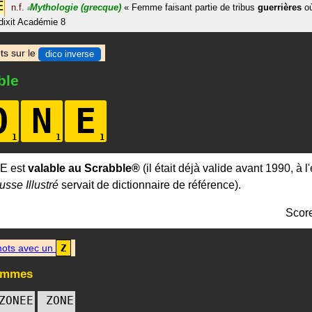
E
n.f.
Mythologie
(grecque)
«
Femme faisant partie de tribus
guerrières
où
#
dixit
Académie 8
ts sur le
dico inverse
ble
O
N
E
E est
valable au Scrabble®
(il était déjà valide avant 1990, à 
usse Illustré
servait de dictionnaire de référence).
Scor
ots avec un
Z
ammes
ZONEE
ZONE