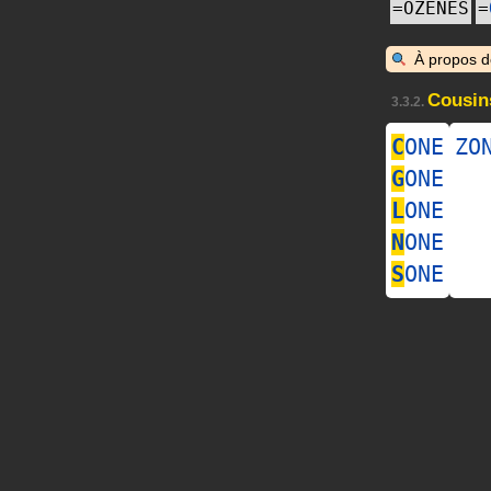
=
OZENES
=
À propos 
Cousin
3.3.2.
C
ONE
ZO
G
ONE
L
ONE
N
ONE
S
ONE