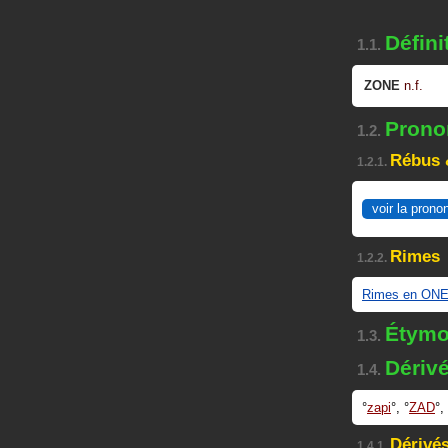
Défini
1.1.
ZONE
n.f.
Pronon
1.2.
Rébus 
1.2.1.
voir la prono
Rimes
1.2.2.
Rimes en ON
Étymo
1.3.
Dériv
1.4.
zapi
,
ZAD
,
Dérivés
1.4.1.