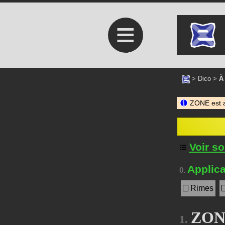
≡
>
Dico
>
À
ZONE est 
Voir s
Applica
0.
Rimes
ZONE
1.