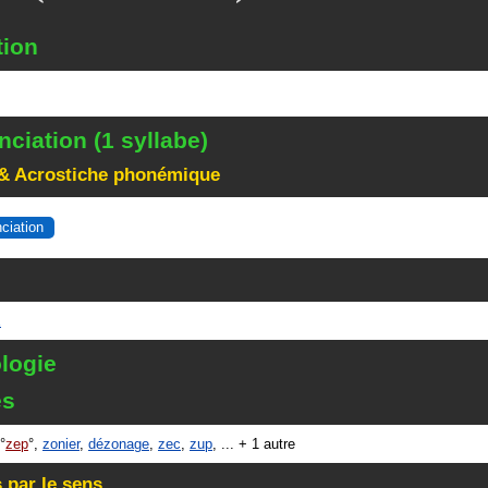
tion
ciation (1 syllabe)
& Acrostiche phonémique
nciation
E
logie
és
zep
,
zonier
,
dézonage
,
zec
,
zup
, ... + 1 autre
 par le sens