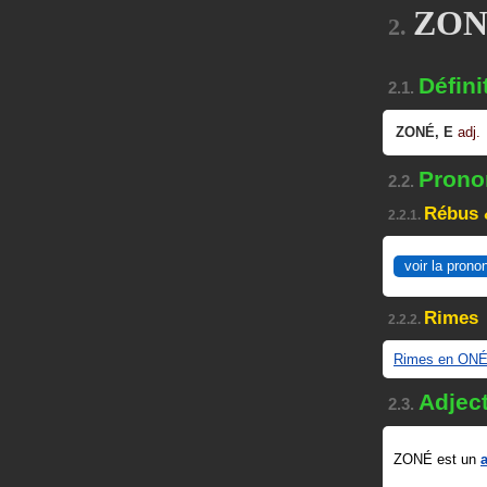
ZONÉ
2.
Défini
2.1.
ZONÉ
,
E
adj.
Pronon
2.2.
Rébus 
2.2.1.
voir la prono
Rimes
2.2.2.
Rimes en ON
Adject
2.3.
ZONÉ est un
a