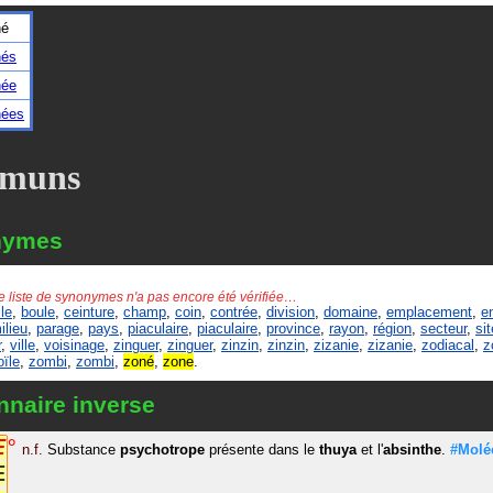
né
nés
née
nées
muns
nymes
e liste de synonymes n'a pas encore été vérifiée…
lle
,
boule
,
ceinture
,
champ
,
coin
,
contrée
,
division
,
domaine
,
emplacement
,
e
ilieu
,
parage
,
pays
,
piaculaire
,
piaculaire
,
province
,
rayon
,
région
,
secteur
,
sit
r
,
ville
,
voisinage
,
zinguer
,
zinguer
,
zinzin
,
zinzin
,
zizanie
,
zizanie
,
zodiacal
,
z
oïle
,
zombi
,
zombi
,
zoné
,
zone
.
nnaire inverse
E
°
n.f.
Substance
psychotrope
présente dans le
thuya
et l'
absinthe
.
#Molé
E