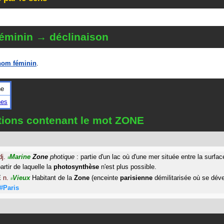
éminin → déclinaison
nom féminin
.
ne
nes
itions contenant le mot ZONE
dj.
Marine
Zone
photique
: partie d'un lac où d'une mer située entre la surface
#
artir de laquelle la
photosynthèse
n'est plus possible.
E
n.
Vieux
Habitant de la
Zone
(enceinte
parisienne
démilitarisée où se dév
#
#Paris