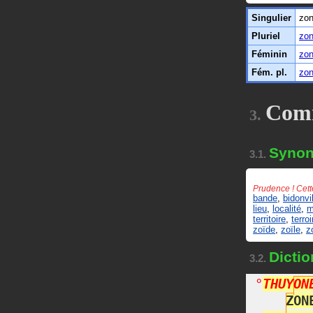
Singulier
zo
Pluriel
zo
Féminin
zo
Fém. pl.
zo
Com
3.
Syno
3.1.
Prudence ! Cett
bande
,
bidonvi
lieu
,
localité
,
m
territoire
,
terroi
zoïde
,
zoïle
,
z
Dictio
3.2.
°
T
H
U
Y
O
N
Z
O
N