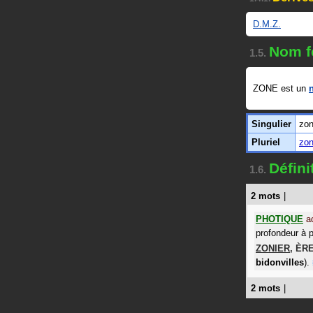
D.M.Z.
Nom f
1.5.
ZONE est un
Singulier
zo
Pluriel
zo
Défin
1.6.
2 mots
|
PHOTIQUE
a
profondeur à p
ZONIER
,
ÈR
bidonvilles
).
2 mots
|