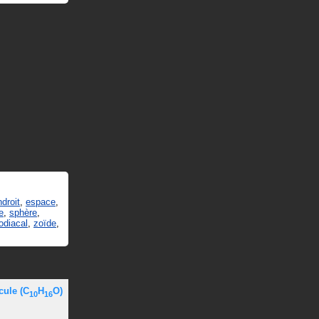
ndroit
,
espace
,
e
,
sphère
,
odiacal
,
zoïde
,
cule
(C
H
O)
10
16