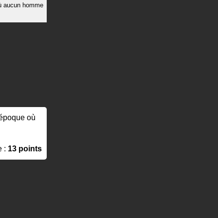
 aucun homme
l'époque où
e :
13 points