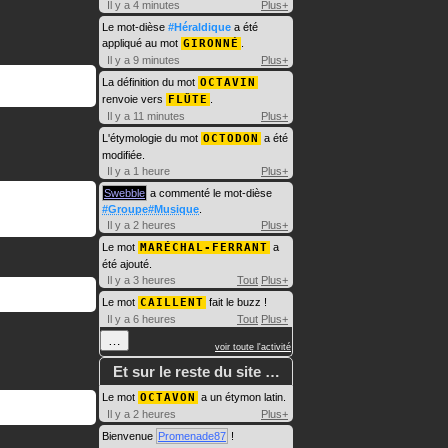
Il y a 4 minutes
Plus+
Le mot-dièse
#Héraldique
a été
appliqué au mot
GIRONNÉ
.
Il y a 9 minutes
Plus+
La définition du mot
OCTAVIN
renvoie vers
FLÛTE
.
Il y a 11 minutes
Plus+
L'étymologie du mot
OCTODON
a été
modifiée.
Il y a 1 heure
Plus+
Swebble
a commenté le mot-dièse
#Groupe#Musique
.
Il y a 2 heures
Plus+
Le mot
MARÉCHAL-FERRANT
a
été ajouté.
Il y a 3 heures
Tout
Plus+
Le mot
CAILLENT
fait le buzz !
Il y a 6 heures
Tout
Plus+
…
voir toute l'activité
Et sur le reste du site …
Le mot
OCTAVON
a un étymon latin.
Il y a 2 heures
Plus+
Bienvenue
Promenade87
!