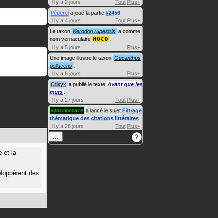
Il y a 2 jours
Tout
Plus+
Pépère
a joué la partie
#2456
.
Il y a 4 jours
Tout
Plus+
Le taxon
Kerodon rupestris
a comme
nom vernaculaire
MOCO
.
Il y a 5 jours
Plus+
Une image illustre le taxon
Oecanthus
pellucens
.
Il y a 8 jours
Plus+
Crisyx
a publié le texte
Avant que les
murs
.
Il y a 27 jours
Tout
Plus+
addictionnaire
a lancé le sujet
Filtrage
thématique des citations littéraires
.
Il y a 28 jours
Tout
Plus+
…
?
 et la
eloppèrent des