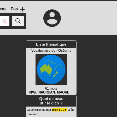
+
mes
Tout
Liste thématique
Vocabulaire de l'Océanie
61 mots
KIWI
,
NAURUAN
,
MAORI
, …
Quoi de beau
sur le dico ?
La définition du mot
DORIQUE
a été
remaniée.