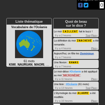
0
Liste thématique
Quoi de beau
sur le dico ?
Vocabulaire de l'Océanie
Le mot
CAILLENT
fait le buzz !
Il y a 2 heures
Tout
Plus+
La définition du mot
INACHEVÉ
a été
remaniée.
Il y a 4 heures
Plus+
Aujourd'hui, on fête les
Dominique
.
Il y a 7 heures
61 mots
Une flexion :
KAWAS
KIWI
,
NAURUAN
,
MAORI
, …
Il y a 7 heures
Le mot-dièse
#Océanie
a été appliqué
au mot
MICRONÉSIE
.
Il y a 11 heures
Plus+
Une liste :
#Océanie
(61 mots)
Il y a 13 heures
Tout
Plus+
L'étymologie du mot
ALARME
a été
modifiée.
Il y a 16 heures
Plus+