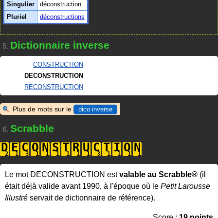
Singulier
déconstruction
Pluriel
déconstructions
Dictionnaire inverse
5.
CONSTRUCTION
DECONSTRUCTION
RECONSTRUCTION
Plus de mots sur le
dico inverse
Scrabble
6.
D
E
C
O
N
S
T
R
U
C
T
I
O
N
Le mot DECONSTRUCTION est
valable au Scrabble®
(il
était déjà valide avant 1990, à l'époque où le
Petit Larousse
Illustré
servait de dictionnaire de référence).
Score :
19 points