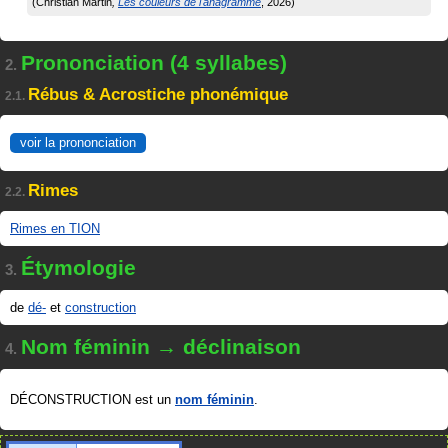
Christian Martin
Les couleurs de l'anagramme
2026
Prononciation (4 syllabes)
2.
Rébus & Acrostiche phonémique
2.1.
voir la prononciation
Rimes
2.2.
Rimes en TION
Étymologie
3.
de
dé-
et
construction
Nom féminin → déclinaison
4.
DÉCONSTRUCTION est un
nom féminin
.