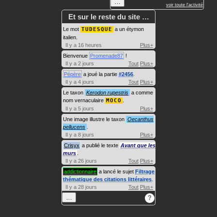
…
voir toute l'activité
Et sur le reste du site …
Le mot
TUDESQUE
a un étymon
italien.
Il y a 16 heures
Plus+
Bienvenue
Promenade87
!
Il y a 2 jours
Tout
Plus+
Pépère
a joué la partie
#2456
.
Il y a 4 jours
Tout
Plus+
Le taxon
Kerodon rupestris
a comme
nom vernaculaire
MOCO
.
Il y a 5 jours
Plus+
Une image illustre le taxon
Oecanthus
pellucens
.
Il y a 8 jours
Plus+
Crisyx
a publié le texte
Avant que les
murs
.
Il y a 26 jours
Tout
Plus+
addictionnaire
a lancé le sujet
Filtrage
thématique des citations littéraires
.
Il y a 28 jours
Tout
Plus+
…
?