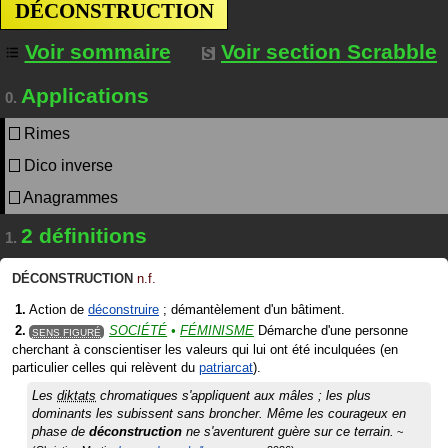
DÉCONSTRUCTION
Voir sommaire
Voir section Scrabble
Applications
0.
Rimes
Dico inverse
Anagrammes
2 définitions
1.
DÉCONSTRUCTION
n.f.
Action de
déconstruire
; démantèlement d'un bâtiment.
SOCIÉTÉ
FÉMINISME
Démarche d'une personne
SENS FIGURÉ
cherchant à conscientiser les valeurs qui lui ont été inculquées (en
particulier celles qui relèvent du
patriarcat
).
Les
diktats
chromatiques s'appliquent aux mâles ; les plus
dominants les subissent sans broncher. Même les courageux en
phase de
déconstruction
ne s'aventurent guère sur ce terrain.