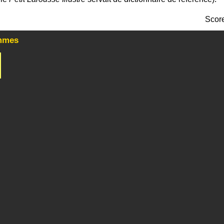
Scor
mmes