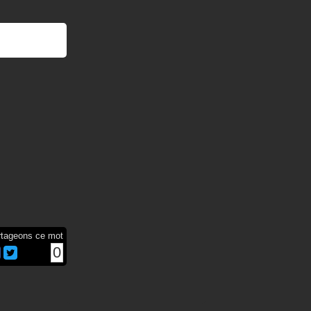
rtageons ce mot
0