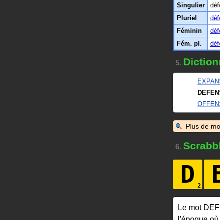
Singulier
déf
Pluriel
déf
Féminin
déf
Fém. pl.
déf
Diction
5.
EXPAN
DEFEN
OFFEN
Plus de mo
Scrabb
6.
D
Le mot DEF
l'époque où