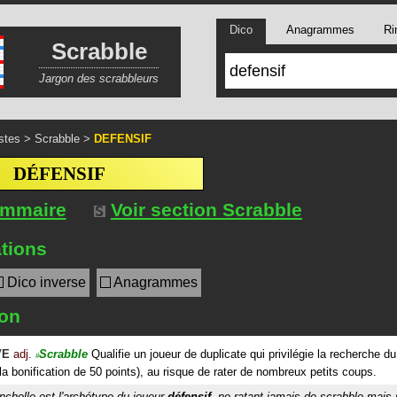
Dico
Anagrammes
Ri
Scrabble
Jargon des scrabbleurs
stes
>
Scrabble
>
DEFENSIF
DÉFENSIF
ommaire
Voir section Scrabble
tions
Dico inverse
Anagrammes
ion
VE
adj.
Scrabble
Qualifie un joueur de duplicate qui privilégie la recherche du
#
la bonification de 50 points), au risque de rater de nombreux petits coups.
ncholle est l'archétype du joueur
défensif
, ne ratant jamais de scrabble mais 