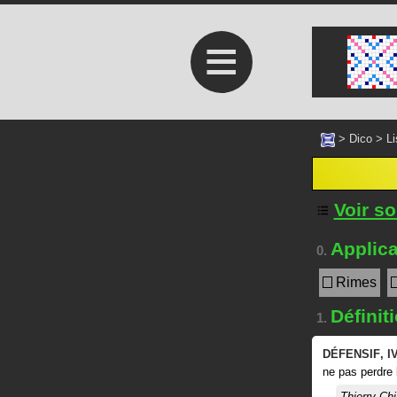
≡
>
Dico
>
Li
Voir s
Applica
0.
Rimes
Définit
1.
DÉFENSIF
,
I
ne pas perdre 
Thierry Chi