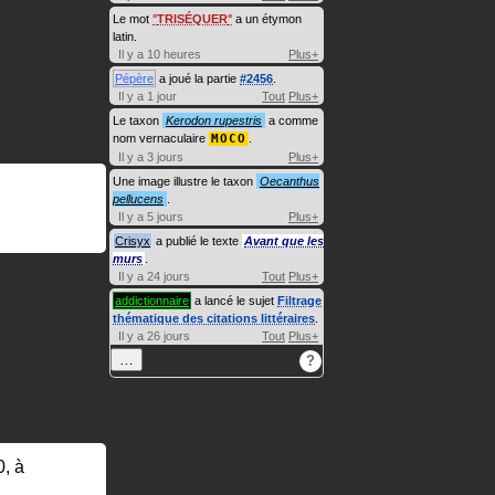
Le mot
TRISÉQUER
a un étymon
latin.
Il y a 10 heures
Plus+
Pépère
a joué la partie
#2456
.
Il y a 1 jour
Tout
Plus+
Le taxon
Kerodon rupestris
a comme
nom vernaculaire
MOCO
.
Il y a 3 jours
Plus+
Une image illustre le taxon
Oecanthus
pellucens
.
Il y a 5 jours
Plus+
Crisyx
a publié le texte
Avant que les
murs
.
Il y a 24 jours
Tout
Plus+
addictionnaire
a lancé le sujet
Filtrage
thématique des citations littéraires
.
Il y a 26 jours
Tout
Plus+
…
?
0, à