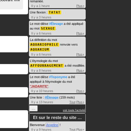
remaniée.
Il y a 1 heure
Plus+
Une flexion :
TATAT
Il y a 3 heures
Le mot-dièse
#Élevage
a été appliqué
au mot
SEXAGE
.
Il y a 6 heures
Plus+
La définition du mot
AQUARIOPHILE
renvoie vers
AQUARIUM
.
Il y a 6 heures
Plus+
L'étymologie du mot
AFFOURRAGEMENT
a été modifiée.
Il y a 8 heures
Plus+
Le mot-dièse
#Toponyme
a été
appliqué à l'étymologie du mot
JADARITE
.
Il y a 10 heures
Plus+
Une liste :
#Élevage
(159 mots)
Il y a 13 heures
Tout
Plus+
…
voir toute l'activité
Et sur le reste du site …
Bienvenue
Angeline
!
Il y a 9 heures
Tout
Plus+