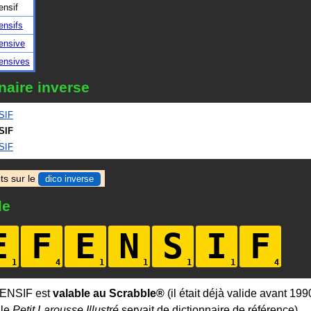
ensif
ensifs
ensive
ensives
naire inverse
SIF
SIF
SIF
ts sur le
dico inverse
le
E
F
E
N
S
I
F
ENSIF est
valable au Scrabble®
(il était déjà valide avant 199
 le
Petit Larousse Illustré
servait de dictionnaire de référence).