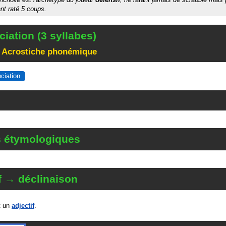
nt raté 5 coups.
iation (3 syllabes)
 Acrostiche phonémique
nciation
s étymologiques
f → déclinaison
t un
adjectif
.