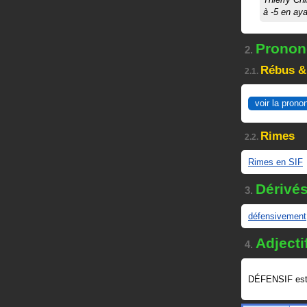
à -5 en aya
Prononc
2.
Rébus &
2.1.
voir la prono
Rimes
2.2.
Rimes en SIF
Dérivé
3.
défensivement
Adjecti
4.
DÉFENSIF es