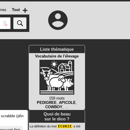
+
mes
Tout
Liste thématique
Vocabulaire de l'élevage
159 mots
PEDIGREE
,
APICOLE
,
COWBOY
, …
Quoi de beau
 scrabble (afin
sur le dico ?
La définition du mot
ÉCURIE
a été
pouvant finir