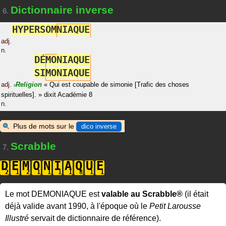
Dictionnaire inverse
6.
H
Y
P
E
R
S
O
M
N
I
A
Q
U
E
adj.
n.
D
É
M
O
N
I
A
Q
U
E
S
I
M
O
N
I
A
Q
U
E
adj.
Religion
«
Qui est coupable de simonie [Trafic des choses
#
spirituelles].
»
dixit
Académie 8
n.
Plus de mots sur le
dico inverse
Scrabble
7.
D
E
M
O
N
I
A
Q
U
E
Le mot DEMONIAQUE est
valable au Scrabble®
(il était
déjà valide avant 1990, à l'époque où le
Petit Larousse
Illustré
servait de dictionnaire de référence).