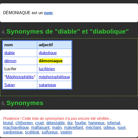
DÉMONIAQUE est un
nom
.
Synonymes de "diable" et "diabolique"
4.
nom
adjectif
diable
diabolique
démon
démoniaque
Lucifer
luciférien
Méphistophélès
méphistophélique
Satan
satanique
Synonymes
5.
Prudence ! Cette liste de synonymes n'a pas encore été vérifiée…
brutal
,
chthonien
,
cruel
,
détestable
,
dur
,
fourbe
,
hargneux
,
infernal
,
machiavélique
,
malfaisant
,
malin
,
malveillant
,
méchant
,
odieux
,
rusé
,
sardonique
,
scélérat
,
sulfureux
,
vipérin