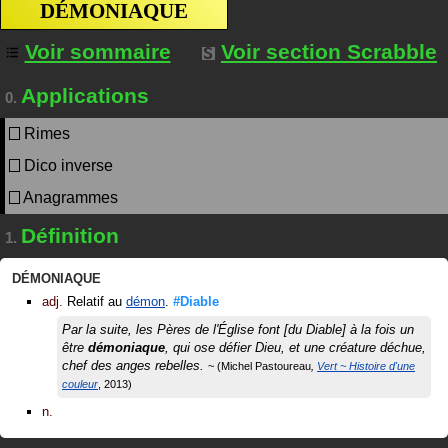
DÉMONIAQUE
Voir sommaire
Voir section Scrabble
Applications
0.
Rimes
Dico inverse
Anagrammes
Définition
1.
DÉMONIAQUE
adj.
Relatif au
démon
.
#Diable
Par la suite, les Pères de l'Église font [du Diable] à la fois un
être
démoniaque
, qui ose défier Dieu, et une créature déchue,
chef des anges rebelles.
Michel Pastoureau
Vert ~ Histoire d'une
couleur
2013
n.