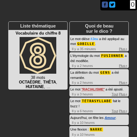
0
Liste thématique
Quoi de beau
sur le dico ?
Vocabulaire du chiffre 8
Le mot-dièse
#Jeu
a été appliqué au
mot
GOBILLE
.
Il y a 35 minutes
Plus+
L'étymologie du mot
FUSIONNER
a
été modifiée.
Il y a 2 heures
Plus+
La définition du mot
GENS
a été
38 mots
remaniée.
OCTAÈDRE
,
THÊTA
,
Il y a 2 heures
Plus+
HUITAINE
, …
Le mot
RACIALISME
a été ajouté.
Il y a 3 heures
Tout
Plus+
Le mot
TÉTRASYLLABE
fait le
buzz !
Il y a 6 heures
Tout
Plus+
Aujourd'hui, on fête les
Amour
.
Il y a 10 heures
Une flexion :
NARRE
Il y a 10 heures