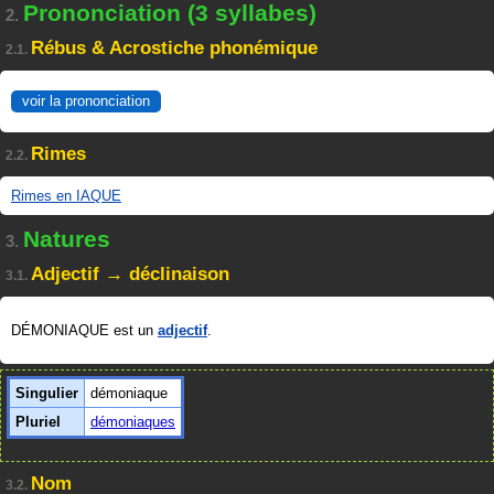
Prononciation (3 syllabes)
2.
Rébus & Acrostiche phonémique
2.1.
voir la prononciation
Rimes
2.2.
Rimes en IAQUE
Natures
3.
Adjectif → déclinaison
3.1.
DÉMONIAQUE est un
adjectif
.
Singulier
démoniaque
Pluriel
démoniaques
Nom
3.2.