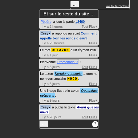
…
voir toute l'activité
Et sur le reste du site …
Pépère
a joué la partie
#2460
.
Il y a 2 heures
Tout
Plus+
Crisyx
a répondu au sujet
Comment
appelle t-on les ronds d'eau?
.
Il y a 23 heures
Plus+
Le mot
OCTAVON
a un étymon latin.
Il y a 1 jour
Plus+
Bienvenue
Promenade87
!
Il y a 3 jours
Tout
Plus+
Le taxon
Kerodon rupestris
a comme
nom vernaculaire
MOCO
.
Il y a 6 jours
Plus+
Une image illustre le taxon
Oecanthus
pellucens
.
Il y a 9 jours
Plus+
Crisyx
a publié le texte
Avant que les
murs
.
Il y a 28 jours
Tout
Plus+
…
?