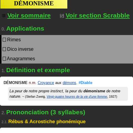
DÉMONISME
Voir sommaire
Voir section Scrabble
Applications
0.
Rimes
Dico inverse
Anagrammes
Définition et exemple
1.
DÉMONISME
n.m.
Croyance
aux
démons
.
#Diable
La peur de notre propre instinct, la peur du
démonisme
de notre
nature.
Stefan Zweig
Vingt-quatre heures de la vie d'une femme
1927
Prononciation (3 syllabes)
2.
Rébus & Acrostiche phonémique
2.1.