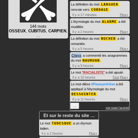
La définition du mot
LARGUER
renvoie vers
CORDAGE
.
Il y a 17 minutes
Plus+
L'étymologie du mot
ALARME
a été
144 mots
modifiée.
OSSEUX
,
CUBITUS
,
CARPIEN
,
Il y a 2 heures
Plus+
…
La définition du mot
RUCHER
a été
remaniée.
Il y a 5 heures
Plus+
Crisyx
a commenté les anagrammes
du mot
NAURUAN
.
Il y a 9 heures
Plus+
Le mot
RACIALISTE
a été ajouté.
Il y a 10 heures
Tout
Plus+
Le mot-dièse
#Parasynthèse
a été
appliqué à l'étymologie du mot
DESSUINTER
.
Il y a 11 heures
Plus+
…
voir toute l'activité
Et sur le reste du site …
Le mot
TUDESQUE
a un étymon
italien.
Il y a 2 heures
Plus+