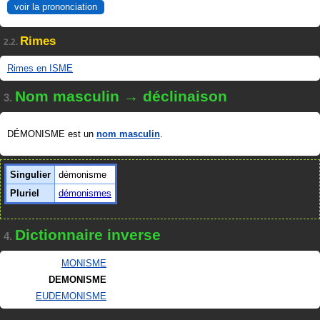
voir la prononciation
Rimes
2.2.
Rimes en ISME
Nom masculin → déclinaison
3.
DÉMONISME est un
nom masculin
.
Singulier
démonisme
Pluriel
démonismes
Dictionnaire inverse
4.
MONISME
DEMONISME
EUDEMONISME