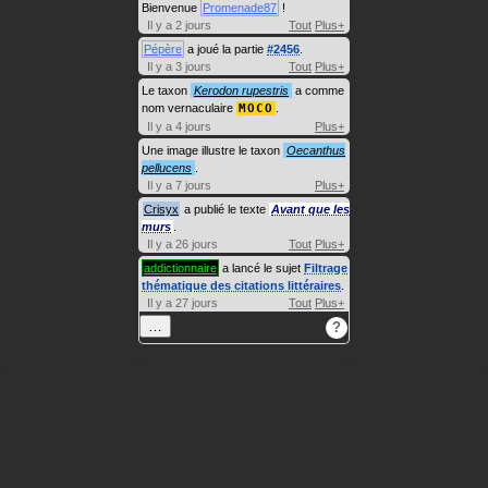
Bienvenue
Promenade87
!
Il y a 2 jours
Tout
Plus+
Pépère
a joué la partie
#2456
.
Il y a 3 jours
Tout
Plus+
Le taxon
Kerodon rupestris
a comme
nom vernaculaire
MOCO
.
Il y a 4 jours
Plus+
Une image illustre le taxon
Oecanthus
pellucens
.
Il y a 7 jours
Plus+
Crisyx
a publié le texte
Avant que les
murs
.
Il y a 26 jours
Tout
Plus+
addictionnaire
a lancé le sujet
Filtrage
thématique des citations littéraires
.
Il y a 27 jours
Tout
Plus+
…
?