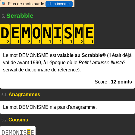
Plus de mots sur le
dico inverse
Scrabble
5.
D
E
M
O
N
I
S
M
E
Le mot DEMONISME est
valable au Scrabble®
(il était déjà
valide avant 1990, à l'époque où le
Petit Larousse Illustré
servait de dictionnaire de référence).
Score :
12 points
Anagrammes
5.1.
Le mot DEMONISME n'a pas d'anagramme.
Cousins
5.2.
DEMONIS
E
E