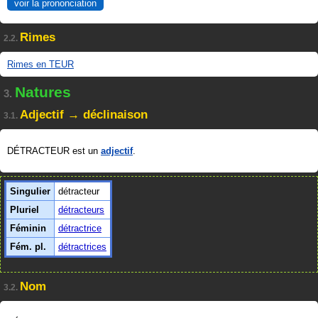
voir la prononciation
Rimes
2.2.
Rimes en TEUR
Natures
3.
Adjectif → déclinaison
3.1.
DÉTRACTEUR est un
adjectif
.
Singulier
détracteur
Pluriel
détracteurs
Féminin
détractrice
Fém. pl.
détractrices
Nom
3.2.