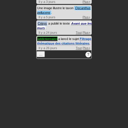
Il y a 3 jours
Plus+
Une image illustre le taxon
Oecanthus
pellucens
.
Il y a 5 jours
Plus+
Crisyx
a publié le texte
Avant que les
murs
.
Il y a 24 jours
Tout
Plus+
addictionnaire
a lancé le sujet
Filtrage
thématique des citations littéraires
.
Il y a 26 jours
Tout
Plus+
…
?