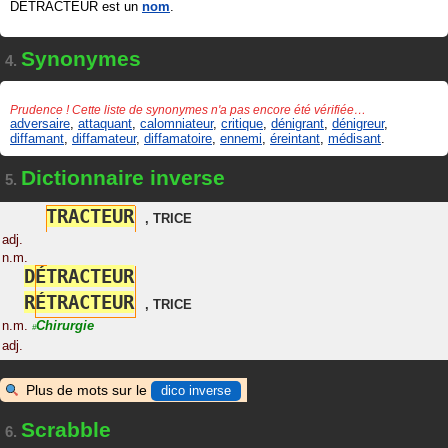
DÉTRACTEUR est un
nom
.
Synonymes
4.
Prudence ! Cette liste de synonymes n'a pas encore été vérifiée…
adversaire
,
attaquant
,
calomniateur
,
critique
,
dénigrant
,
dénigreur
,
diffamant
,
diffamateur
,
diffamatoire
,
ennemi
,
éreintant
,
médisant
.
Dictionnaire inverse
5.
T
R
A
C
T
E
U
R
,
TRICE
adj.
n.m.
D
É
T
R
A
C
T
E
U
R
R
É
T
R
A
C
T
E
U
R
,
TRICE
n.m.
Chirurgie
#
adj.
Plus de mots sur le
dico inverse
Scrabble
6.