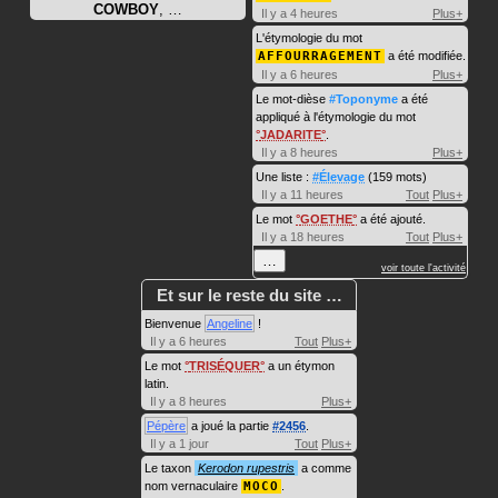
COWBOY
, …
Il y a 4 heures
Plus+
L'étymologie du mot
AFFOURRAGEMENT
a été modifiée.
Il y a 6 heures
Plus+
Le mot-dièse
#Toponyme
a été
appliqué à l'étymologie du mot
JADARITE
.
Il y a 8 heures
Plus+
Une liste :
#Élevage
(159 mots)
Il y a 11 heures
Tout
Plus+
Le mot
GOETHE
a été ajouté.
Il y a 18 heures
Tout
Plus+
…
voir toute l'activité
Et sur le reste du site …
Bienvenue
Angeline
!
Il y a 6 heures
Tout
Plus+
Le mot
TRISÉQUER
a un étymon
latin.
Il y a 8 heures
Plus+
Pépère
a joué la partie
#2456
.
Il y a 1 jour
Tout
Plus+
Le taxon
Kerodon rupestris
a comme
nom vernaculaire
MOCO
.