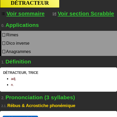
DÉTRACTEUR
Voir sommaire
Voir section Scrabble
Applications
0.
Rimes
Dico inverse
Anagrammes
Définition
1.
DÉTRACTEUR
,
TRICE
adj.
n.
Prononciation (3 syllabes)
2.
Rébus & Acrostiche phonémique
2.1.