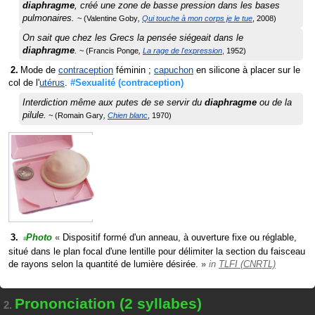
diaphragme
, créé une zone de basse pression dans les bases
pulmonaires.
Valentine Goby
Qui touche à mon corps je le tue
2008
On sait que chez les Grecs la pensée siégeait dans le
diaphragme
.
Francis Ponge
La rage de l'expression
1952
Mode de
contraception
féminin ;
capuchon
en silicone à placer sur le
col de l'
utérus
.
#Sexualité
(contraception)
Interdiction même aux putes de se servir du
diaphragme
ou de la
pilule.
Romain Gary
Chien blanc
1970
Photo
«
Dispositif formé d'un anneau, à ouverture fixe ou réglable,
#
situé dans le plan focal d'une lentille pour délimiter la section du faisceau
de rayons selon la quantité de lumière désirée.
»
in
TLFI (CNRTL)
Prononciation (2 syllabes)
2.