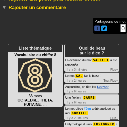
Rajouter un commentaire
Partageons ce mot
0
Liste thématique
Quoi de beau
sur le dico ?
Vocabulaire du chiffre 8
La définition du mot
SAPELLI
a été
remaniée.
Il y a 3 minutes
Plus+
Le mot
GAL
fait le buzz !
Il y a 2 heures
Tout
Plus+
Aujourd'hui, on fête les
Laurent
.
Il y a 6 heures
38 mots
Une flexion :
GAURS
OCTAÈDRE
,
THÊTA
,
Il y a 6 heures
HUITAINE
, …
Le mot-dièse
#Jeu
a été appliqué au
mot
GOBILLE
.
Il y a 20 heures
Plus+
L'étymologie du mot
FUSIONNER
a