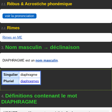
Rébus & Acrostiche phonémique
2.1.
voir la prononciation
Rimes
2.2.
Rimes en ME
Nom masculin → déclinaison
3.
DIAPHRAGME est un
nom masculin
.
Singulier
diaphragme
Pluriel
diaphragmes
Définitions contenant le mot
4.
DIAPHRAGME