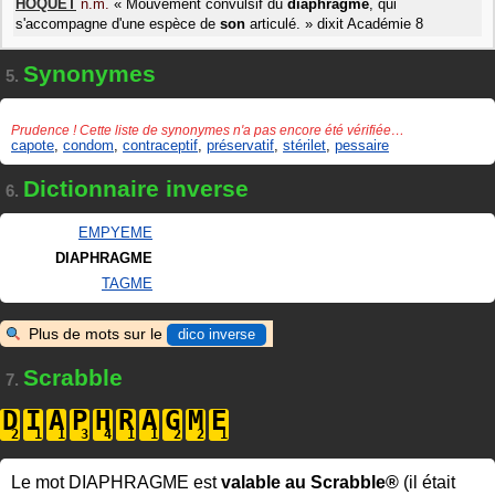
HOQUET
n.m.
«
Mouvement convulsif du
diaphragme
, qui
s'accompagne d'une espèce de
son
articulé.
»
dixit
Académie 8
Synonymes
5.
Prudence ! Cette liste de synonymes n'a pas encore été vérifiée…
capote
,
condom
,
contraceptif
,
préservatif
,
stérilet
,
pessaire
Dictionnaire inverse
6.
EMPYEME
DIAPHRAGME
TAGME
Plus de mots sur le
dico inverse
Scrabble
7.
D
I
A
P
H
R
A
G
M
E
Le mot DIAPHRAGME est
valable au Scrabble®
(il était