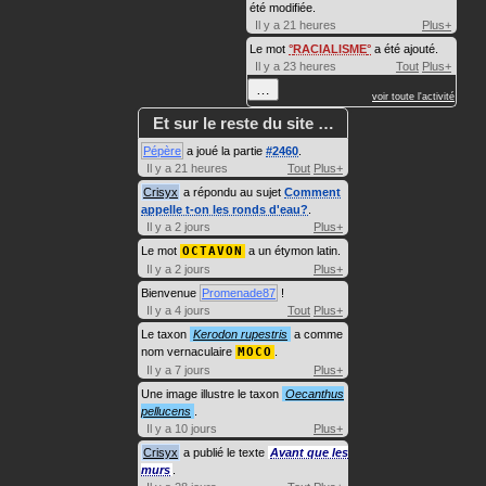
été modifiée.
Il y a 21 heures
Plus+
Le mot
RACIALISME
a été ajouté.
Il y a 23 heures
Tout
Plus+
…
voir toute l'activité
Et sur le reste du site …
Pépère
a joué la partie
#2460
.
Il y a 21 heures
Tout
Plus+
Crisyx
a répondu au sujet
Comment
appelle t-on les ronds d'eau?
.
Il y a 2 jours
Plus+
Le mot
OCTAVON
a un étymon latin.
Il y a 2 jours
Plus+
Bienvenue
Promenade87
!
Il y a 4 jours
Tout
Plus+
Le taxon
Kerodon rupestris
a comme
nom vernaculaire
MOCO
.
Il y a 7 jours
Plus+
Une image illustre le taxon
Oecanthus
pellucens
.
Il y a 10 jours
Plus+
Crisyx
a publié le texte
Avant que les
murs
.