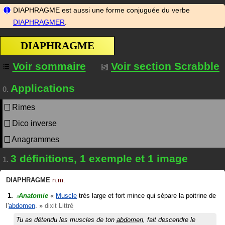
DIAPHRAGME est aussi une forme conjuguée du verbe
DIAPHRAGMER
.
DIAPHRAGME
Voir sommaire
Voir section Scrabble
Applications
0.
Rimes
Dico inverse
Anagrammes
3 définitions, 1 exemple et 1 image
1.
DIAPHRAGME
n.m.
Anatomie
«
Muscle
très large et fort mince qui sépare la poitrine de
#
l'
abdomen
.
»
dixit
Littré
Tu as détendu les muscles de ton
abdomen
, fait descendre le