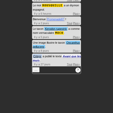
Le mot
ROUSQUILLE
a un étymon
espagnol.
Il y a 6 heures
Plus+
Bienvenue
Promenade87
!
Il y a 2 jours
Tout
Plus+
Le taxon
Kerodon rupestris
a comme
nom vernaculaire
MOCO
.
Il y a 5 jours
Plus+
Une image illustre le taxon
Oecanthus
pellucens
.
Il y a 8 jours
Plus+
Crisyx
a publié le texte
Avant que les
murs
.
Il y a 27 jours
Tout
Plus+
…
?