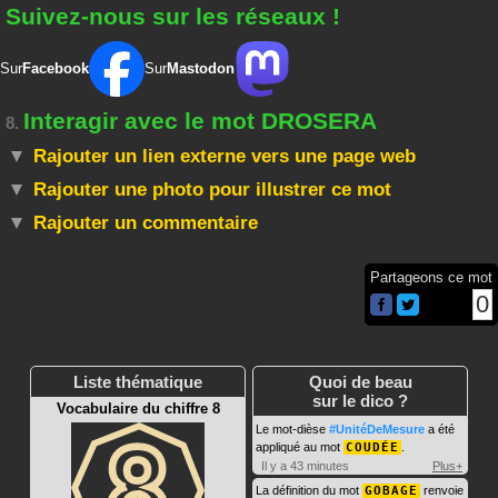
Suivez-nous sur les réseaux !
Sur
Facebook
Sur
Mastodon
Interagir avec le mot DROSERA
8.
Rajouter un lien externe vers une page web
Rajouter une photo pour illustrer ce mot
Rajouter un commentaire
Partageons ce mot
0
Liste thématique
Quoi de beau
sur le dico ?
Vocabulaire du chiffre 8
Le mot-dièse
#UnitéDeMesure
a été
appliqué au mot
COUDÉE
.
Il y a 43 minutes
Plus+
La définition du mot
GOBAGE
renvoie