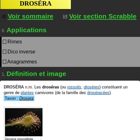
DROSÉRA
Voir sommaire
Voir section Scrabble
Applications
0.
Rimes
Dico inverse
Anagrammes
Définition et image
1.
DROSÉRA
n.m.
Les
droséras
(ou
rossolis
,
drosères
) constituent un
genre de
plantes
carnivores (de la famille des
droséracées
).
Taxon :
Drosera
Drosera rotundifolia