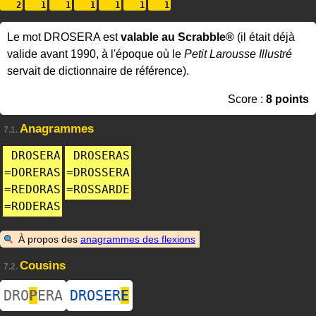
Le mot DROSERA est
valable au Scrabble®
(il était déjà
valide avant 1990, à l'époque où le
Petit Larousse Illustré
servait de dictionnaire de référence).
Score :
8 points
Anagrammes
7.1.
DROSERA
DROSERAS
=
DORERAS
=
DROSSERA
=
REDORAS
=
ROSSARDE
=
RODERAS
À propos des
anagrammes des flexions
Cousins
7.2.
DRO
P
ERA
DROSER
E