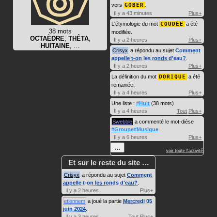
vers
GOBER
.
Il y a 43 minutes
Plus+
L'étymologie du mot
COUDÉE
a été
38 mots
modifiée.
OCTAÈDRE
,
THÊTA
,
Il y a 2 heures
Plus+
HUITAINE
, …
Crisyx
a répondu au sujet
Comment
appelle t-on les ronds d'eau?
.
Il y a 2 heures
Plus+
La définition du mot
DORIQUE
a été
remaniée.
Il y a 4 heures
Plus+
Une liste :
#Huit
(38 mots)
Il y a 4 heures
Tout
Plus+
Swebble
a commenté le mot-dièse
#Groupe#Musique
.
Il y a 6 heures
Plus+
…
voir toute l'activité
Et sur le reste du site …
Crisyx
a répondu au sujet
Comment
appelle t-on les ronds d'eau?
.
Il y a 2 heures
Plus+
etiennem
a joué la partie
Mercredi 05
juin 2024
.
Il y a 3 heures
Tout
Plus+