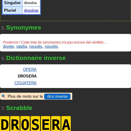
Singulier
droséra
Pluriel
droséras
Synonymes
5.
Prudence ! Cette liste de synonymes n'a pas encore été vérifiée…
dionée
,
ratafia
,
rossolis
,
rossolis
.
Dictionnaire inverse
6.
OPERA
DROSERA
CIGUATERA
Plus de mots sur le
dico inverse
Scrabble
7.
D
R
O
S
E
R
A