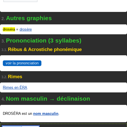
Autres graphies
2.
droséra
=
drosère
Prononciation (3 syllabes)
3.
Rébus & Acrostiche phonémique
3.1.
voir la prononciation
Rimes
3.2.
Rimes en ÉRA
Nom masculin → déclinaison
4.
DROSÉRA est un
nom masculin
.