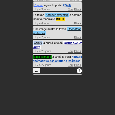
Pépère
a joué la partie
#2456
.
Il y a 3 jours
Tout
Plus+
Le taxon
Kerodon rupestris
a comme
nom vernaculaire
MOCO
.
Il y a 4 jours
Plus+
Une image illustre le taxon
Oecanthus
pellucens
.
Il y a 7 jours
Plus+
Crisyx
a publié le texte
Avant que les
murs
.
Il y a 26 jours
Tout
Plus+
addictionnaire
a lancé le sujet
Filtrage
thématique des citations littéraires
.
Il y a 27 jours
Tout
Plus+
…
?