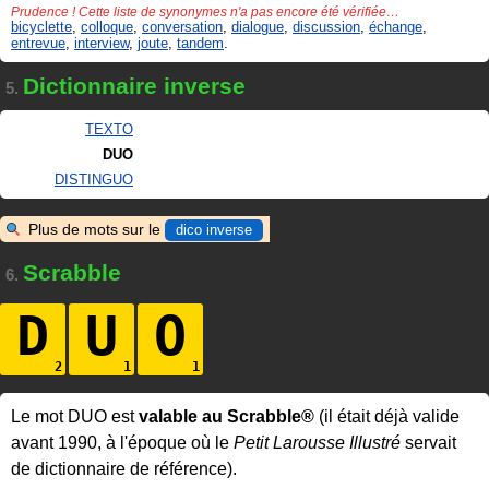
Prudence ! Cette liste de synonymes n'a pas encore été vérifiée…
bicyclette
,
colloque
,
conversation
,
dialogue
,
discussion
,
échange
,
entrevue
,
interview
,
joute
,
tandem
.
Dictionnaire inverse
5.
TEXTO
DUO
DISTINGUO
Plus de mots sur le
dico inverse
Scrabble
6.
D
U
O
Le mot DUO est
valable au Scrabble®
(il était déjà valide
avant 1990, à l'époque où le
Petit Larousse Illustré
servait
de dictionnaire de référence).