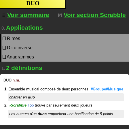
DUO
Voir sommaire
Voir section Scrabble
Applications
0.
Rimes
Dico inverse
Anagrammes
2 définitions
1.
DUO
n.m.
Ensemble musical composé de deux personnes.
#Groupe#Musique
chanter en
duo
Scrabble
Top
trouvé par seulement deux joueurs.
#
Les auteurs d'un
duos
empochent une bonification de 5 points.