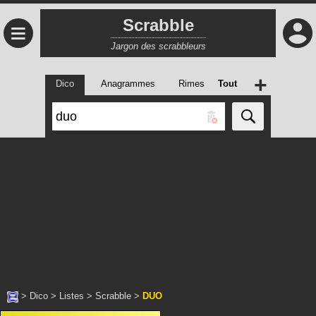
Scrabble
≡
Jargon des scrabbleurs
+
Dico
Anagrammes
Rimes
Tout
>
Dico
>
Listes
>
Scrabble
>
DUO