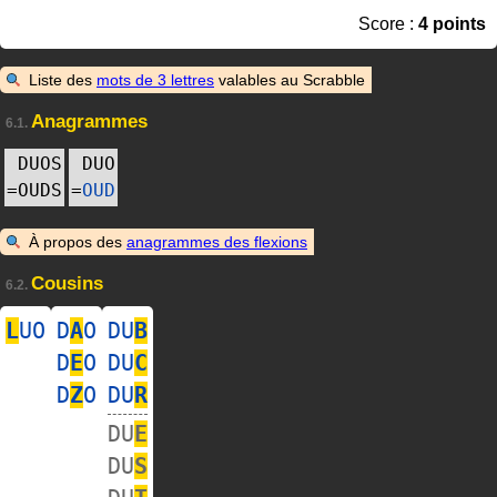
Score :
4 points
Liste des
mots de 3 lettres
valables au Scrabble
Anagrammes
6.1.
DUOS
DUO
=
OUDS
=
OUD
À propos des
anagrammes des flexions
Cousins
6.2.
L
UO
D
A
O
DU
B
D
E
O
DU
C
D
Z
O
DU
R
DU
E
DU
S