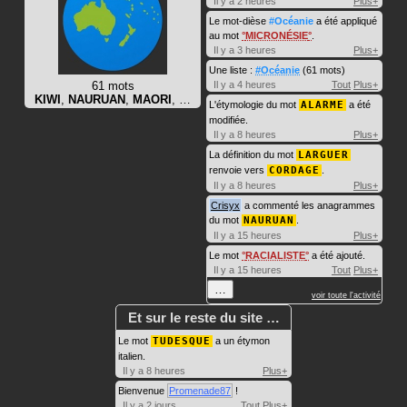
Il y a 2 heures
Plus+
Le mot-dièse
#Océanie
a été appliqué
au mot
MICRONÉSIE
.
Il y a 3 heures
Plus+
Une liste :
#Océanie
(61 mots)
61 mots
Il y a 4 heures
Tout
Plus+
KIWI
,
NAURUAN
,
MAORI
, …
L'étymologie du mot
ALARME
a été
modifiée.
Il y a 8 heures
Plus+
La définition du mot
LARGUER
renvoie vers
CORDAGE
.
Il y a 8 heures
Plus+
Crisyx
a commenté les anagrammes
du mot
NAURUAN
.
Il y a 15 heures
Plus+
Le mot
RACIALISTE
a été ajouté.
Il y a 15 heures
Tout
Plus+
…
voir toute l'activité
Et sur le reste du site …
Le mot
TUDESQUE
a un étymon
italien.
Il y a 8 heures
Plus+
Bienvenue
Promenade87
!
Il y a 2 jours
Tout
Plus+