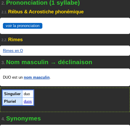
Prononciation (1 syllabe)
2.
Rébus & Acrostiche phonémique
2.1.
voir la prononciation
Rimes
2.2.
Rimes en O
Nom masculin → déclinaison
3.
DUO est un
nom masculin
.
Singulier
duo
Pluriel
duos
Synonymes
4.