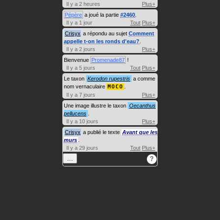
Il y a 2 heures
Plus+
Pépère
a joué la partie
#2460
.
Il y a 1 jour
Tout
Plus+
Crisyx
a répondu au sujet
Comment
appelle t-on les ronds d'eau?
.
Il y a 2 jours
Plus+
Bienvenue
Promenade87
!
Il y a 5 jours
Tout
Plus+
Le taxon
Kerodon rupestris
a comme
nom vernaculaire
MOCO
.
Il y a 7 jours
Plus+
Une image illustre le taxon
Oecanthus
pellucens
.
Il y a 10 jours
Plus+
Crisyx
a publié le texte
Avant que les
murs
.
Il y a 29 jours
Tout
Plus+
…
?