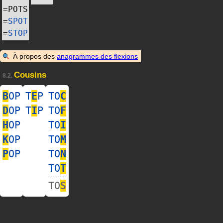
=
POTS
=
SPOT
=
STOP
À propos des
anagrammes des flexions
Cousins
8.2.
B
OP
T
E
P
TO
C
D
OP
T
I
P
TO
F
H
OP
TO
I
K
OP
TO
M
P
OP
TO
N
TO
T
TO
S