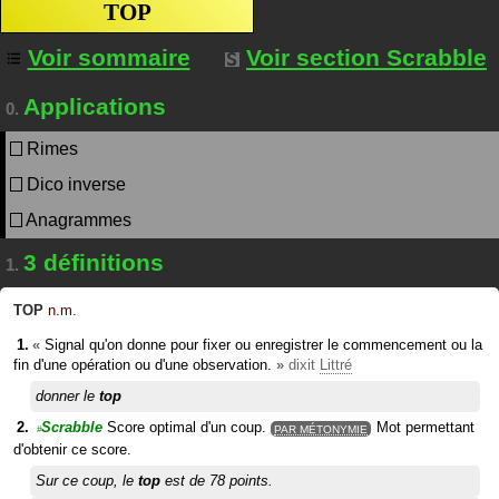
TOP
Voir sommaire
Voir section Scrabble
Applications
0.
Rimes
Dico inverse
Anagrammes
3 définitions
1.
TOP
n.m.
«
Signal qu'on donne pour fixer ou enregistrer le commencement ou la
fin d'une opération ou d'une observation.
»
dixit
Littré
donner le
top
Scrabble
Score optimal d'un coup.
Mot permettant
PAR MÉTONYMIE
#
d'obtenir ce score.
Sur ce coup, le
top
est de 78 points.