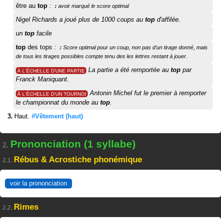
être au
top
:
avoir marqué le score optimal
Nigel Richards a joué plus de 1000 coups au
top
d'affilée.
un
top
facile
top
des tops
:
Score optimal pour un coup, non pas d'un tirage donné, mais
de tous les tirages possibles compte tenu des les lettres restant à jouer.
La partie a été remportée au
top
par
À L'ÉCHELLE D'UNE PARTIE
Franck Maniquant.
Antonin Michel fut le premier à remporter
À L'ÉCHELLE D'UN TOURNOI
le championnat du monde au
top
.
Haut.
#Vêtement
(haut)
Prononciation (1 syllabe)
2.
Rébus & Acrostiche phonémique
2.1.
voir la prononciation
Rimes
2.2.