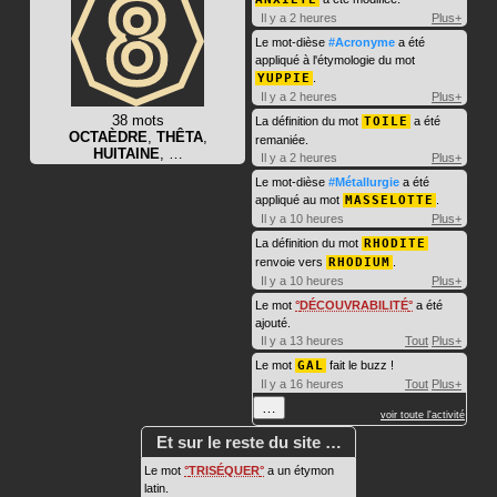
Il y a 2 heures
Plus+
Le mot-dièse
#Acronyme
a été
appliqué à l'étymologie du mot
YUPPIE
.
Il y a 2 heures
Plus+
38 mots
La définition du mot
TOILE
a été
OCTAÈDRE
,
THÊTA
,
remaniée.
HUITAINE
, …
Il y a 2 heures
Plus+
Le mot-dièse
#Métallurgie
a été
appliqué au mot
MASSELOTTE
.
Il y a 10 heures
Plus+
La définition du mot
RHODITE
renvoie vers
RHODIUM
.
Il y a 10 heures
Plus+
Le mot
DÉCOUVRABILITÉ
a été
ajouté.
Il y a 13 heures
Tout
Plus+
Le mot
GAL
fait le buzz !
Il y a 16 heures
Tout
Plus+
…
voir toute l'activité
Et sur le reste du site …
Le mot
TRISÉQUER
a un étymon
latin.