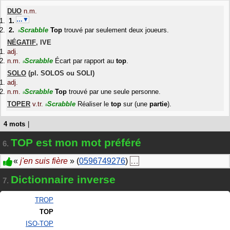
DUO
n.m.
…▼
Scrabble
Top
trouvé par seulement deux joueurs.
#
NÉGATIF
,
IVE
adj.
n.m.
Scrabble
Écart par rapport au
top
.
#
SOLO
(pl.
SOLOS
ou
SOLI
)
adj.
n.m.
Scrabble
Top
trouvé par une seule personne.
#
TOPER
v.tr.
Scrabble
Réaliser le
top
sur (une
partie
).
#
4 mots
|
TOP est mon mot préféré
6.
«
j'en suis fière
» (
0596749276
)
…
Dictionnaire inverse
7.
TROP
TOP
ISO-TOP