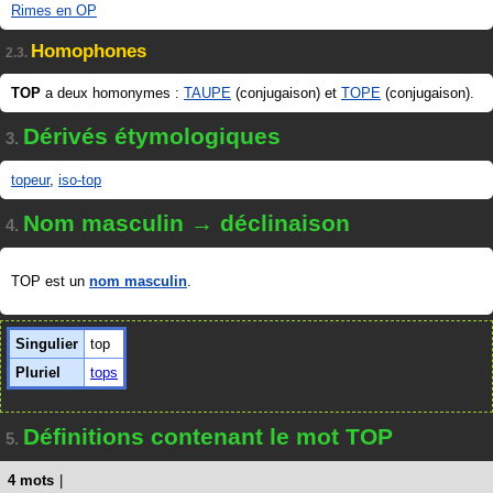
Rimes en OP
Homophones
2.3.
TOP
a deux homonymes :
TAUPE
(conjugaison) et
TOPE
(conjugaison).
Dérivés étymologiques
3.
topeur
,
iso-top
Nom masculin → déclinaison
4.
TOP est un
nom masculin
.
Singulier
top
Pluriel
tops
Définitions contenant le mot TOP
5.
4 mots
|