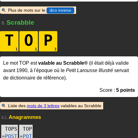
Plus de mots sur le
dico inverse
Scrabble
8.
T
O
P
Le mot TOP est
valable au Scrabble®
(il était déjà valide
avant 1990, à l'époque où le
Petit Larousse Illustré
servait
de dictionnaire de référence).
Score :
5 points
Liste des
mots de 3 lettres
valables au Scrabble
Anagrammes
8.1.
TOPS
TOP
=
POST
=
POT