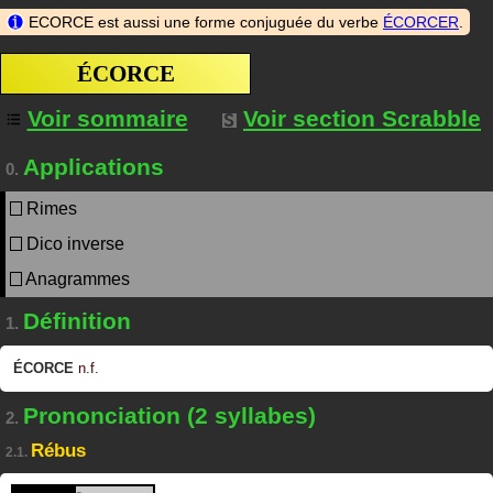
ECORCE est aussi une forme conjuguée du verbe
ÉCORCER
.
ÉCORCE
Voir sommaire
Voir section Scrabble
Applications
0.
Rimes
Dico inverse
Anagrammes
Définition
1.
ÉCORCE
n.f.
Prononciation (2 syllabes)
2.
Rébus
2.1.