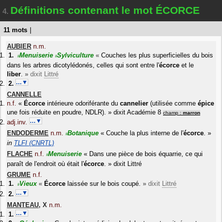
Définitions contenant le mot ÉCORCE
4.
11 mots
|
AUBIER
n.m.
Menuiserie
Sylviculture
«
Couches les plus superficielles du bois
#
#
dans les arbres dicotylédonés, celles qui sont entre l'
écorce
et le
liber
.
»
dixit
Littré
…▼
CANNELLE
n.f.
«
Écorce
intérieure odoriférante du
cannelier
(utilisée comme
épice
une fois réduite en poudre, NDLR).
»
dixit
Académie 8
champ :
marron
…▼
adj.inv.
ENDODERME
n.m.
Botanique
«
Couche la plus interne de l'
écorce
.
»
#
in
TLFI (CNRTL)
FLACHE
n.f.
Menuiserie
«
Dans une pièce de bois équarrie, ce qui
#
paraît de l'endroit où était l'
écorce
.
»
dixit
Littré
GRUME
n.f.
Vieux
«
Écorce
laissée sur le bois coupé.
»
dixit
Littré
#
…▼
MANTEAU
,
X
n.m.
…▼