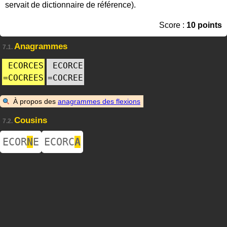
servait de dictionnaire de référence).
Score :
10 points
Anagrammes
7.1.
ECORCES
ECORCE
=
COCREES
=
COCREE
À propos des
anagrammes des flexions
Cousins
7.2.
ECOR
N
E
ECORC
A