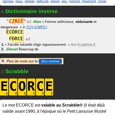
gangue
,
peau
,
pelage
,
pellicule
,
pelure
,
peu
,
rognure
,
tégument
,
zeste
.
Dictionnaire inverse
6.
°
C
I
R
C
É
°
n.f.
Rare
«
Femme artificieuse,
séduisante
et
#
dangereuse.
»
in
TLFI (CNRTL)
É
C
O
R
C
E
F
O
R
C
E
n.f.
«
Faculté naturelle d'agir vigoureusement.
»
dixit
Académie 8
Désuet
Beaucoup de.
#
Plus de mots sur le
dico inverse
Scrabble
7.
E
C
O
R
C
E
Le mot ECORCE est
valable au Scrabble®
(il était déjà
valide avant 1990, à l'époque où le
Petit Larousse Illustré