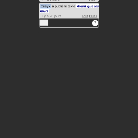
Crisyx
a publié le texte
Avant que les
murs
.
Il y a 28 jours
Tout
Plus+
…
?