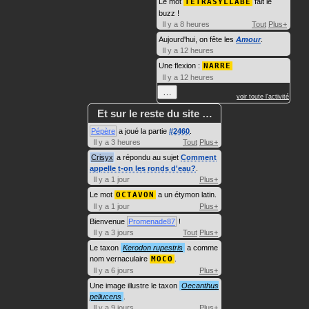
Le mot
TÉTRASYLLABE
fait le
buzz !
Il y a 8 heures
Tout
Plus+
Aujourd'hui, on fête les
Amour
.
Il y a 12 heures
Une flexion :
NARRE
Il y a 12 heures
…
voir toute l'activité
Et sur le reste du site …
Pépère
a joué la partie
#2460
.
Il y a 3 heures
Tout
Plus+
Crisyx
a répondu au sujet
Comment
appelle t-on les ronds d'eau?
.
Il y a 1 jour
Plus+
Le mot
OCTAVON
a un étymon latin.
Il y a 1 jour
Plus+
Bienvenue
Promenade87
!
Il y a 3 jours
Tout
Plus+
Le taxon
Kerodon rupestris
a comme
nom vernaculaire
MOCO
.
Il y a 6 jours
Plus+
Une image illustre le taxon
Oecanthus
pellucens
.
Il y a 9 jours
Plus+