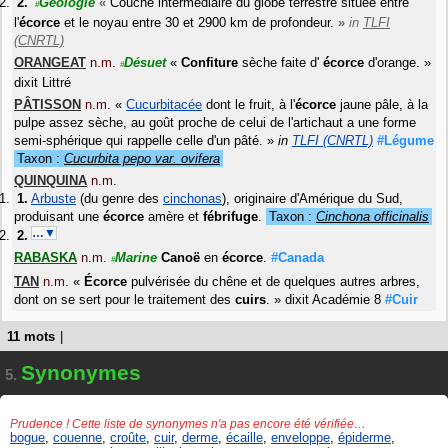
Géologie
«
Couche intermédiaire du globe terrestre située entre
#
l'
écorce
et le noyau entre 30 et 2900 km de profondeur.
»
in
TLFI
(CNRTL)
ORANGEAT
n.m.
Désuet
«
Confiture
sèche faite d'
écorce
d'orange.
»
#
dixit
Littré
PÂTISSON
n.m.
«
Cucurbitacée
dont le fruit, à l'
écorce
jaune pâle, à la
pulpe assez sèche, au goût proche de celui de l'artichaut a une forme
semi-sphérique qui rappelle celle d'un pâté.
»
in
TLFI (CNRTL)
#Légume
Taxon :
Cucurbita pepo var. ovifera
QUINQUINA
n.m.
Arbuste
(du genre des
cinchonas
), originaire d'Amérique du Sud,
produisant une
écorce
amère et
fébrifuge
.
Taxon :
Cinchona officinalis
…▼
RABASKA
n.m.
Marine
Canoë
en
écorce
.
#Canada
#
TAN
n.m.
«
Écorce
pulvérisée du chêne et de quelques autres arbres,
dont on se sert pour le traitement des
cuirs
.
»
dixit
Académie 8
#Cuir
11 mots
|
Synonymes
5.
Prudence ! Cette liste de synonymes n'a pas encore été vérifiée…
bogue
,
couenne
,
croûte
,
cuir
,
derme
,
écaille
,
enveloppe
,
épiderme
,