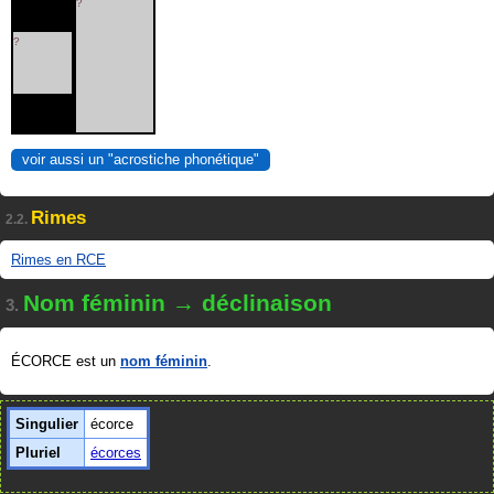
?
?
voir aussi un "acrostiche phonétique"
Rimes
2.2.
Rimes en RCE
Nom féminin → déclinaison
3.
ÉCORCE est un
nom féminin
.
Singulier
écorce
Pluriel
écorces