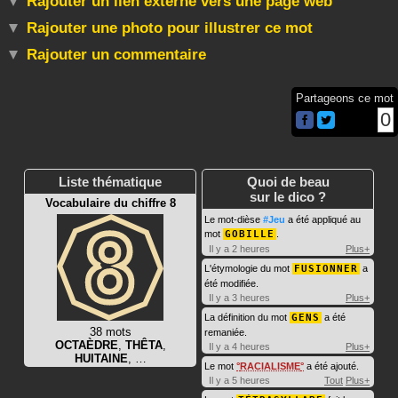
Rajouter un lien externe vers une page web
Rajouter une photo pour illustrer ce mot
Rajouter un commentaire
Partageons ce mot
0
Liste thématique
Quoi de beau
sur le dico ?
Vocabulaire du chiffre 8
Le mot-dièse
#Jeu
a été appliqué au
mot
GOBILLE
.
Il y a 2 heures
Plus+
L'étymologie du mot
FUSIONNER
a
été modifiée.
Il y a 3 heures
Plus+
La définition du mot
GENS
a été
38 mots
remaniée.
OCTAÈDRE
,
THÊTA
,
Il y a 4 heures
Plus+
HUITAINE
, …
Le mot
RACIALISME
a été ajouté.
Il y a 5 heures
Tout
Plus+