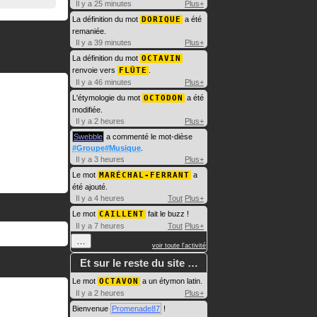
Il y a 25 minutes
Plus+
La définition du mot
DORIQUE
a été
remaniée.
Il y a 39 minutes
Plus+
La définition du mot
OCTAVIN
renvoie vers
FLÛTE
.
Il y a 46 minutes
Plus+
L'étymologie du mot
OCTODON
a été
modifiée.
Il y a 2 heures
Plus+
Swebble
a commenté le mot-dièse
#Groupe#Musique
.
Il y a 3 heures
Plus+
Le mot
MARÉCHAL-FERRANT
a
été ajouté.
Il y a 4 heures
Tout
Plus+
Le mot
CAILLENT
fait le buzz !
Il y a 7 heures
Tout
Plus+
…
voir toute l'activité
Et sur le reste du site …
Le mot
OCTAVON
a un étymon latin.
Il y a 2 heures
Plus+
Bienvenue
Promenade87
!