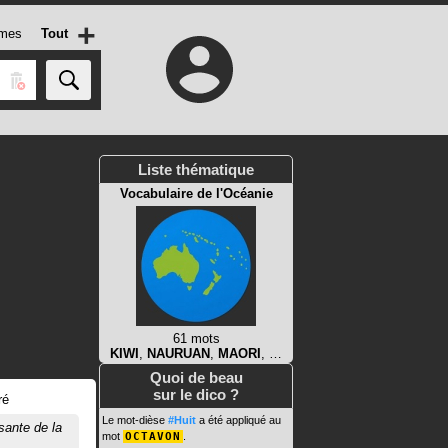
+
mes
Tout
Liste thématique
Vocabulaire de l'Océanie
61 mots
KIWI
,
NAURUAN
,
MAORI
, …
Quoi de beau
sur le dico ?
ré
Le mot-dièse
#Huit
a été appliqué au
ante de la
mot
OCTAVON
.