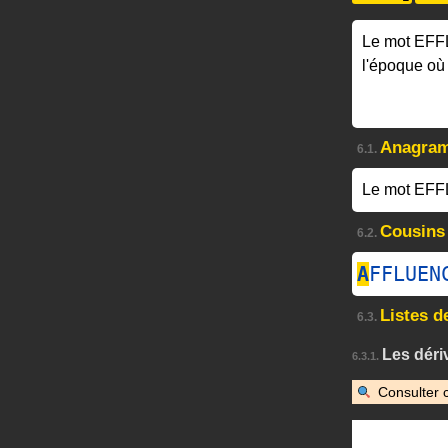
Le mot EF
l'époque où
Anagra
6.1.
Le mot EFF
Cousins
6.2.
A
FFLUEN
Listes d
6.3.
Les dér
6.3.1.
Consulter 