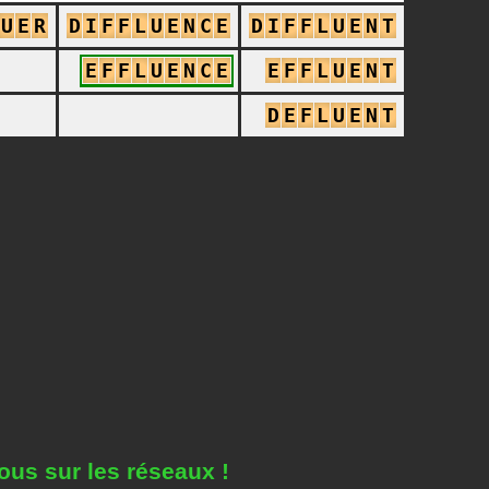
U
E
R
D
I
F
F
L
U
E
N
C
E
D
I
F
F
L
U
E
N
T
E
F
F
L
U
E
N
C
E
E
F
F
L
U
E
N
T
D
E
F
L
U
E
N
T
ous sur les réseaux !