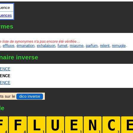
luence
luences
ymes
e liste de synonymes n'a pas encore été vérifiée…
e
,
effluve
,
émanation
,
exhalaison
,
fumet
,
miasme
,
parfum
,
relent
,
remugle
.
naire inverse
UENCE
UENCE
UENCE
ts sur le
dico inverse
le
F
F
L
U
E
N
C