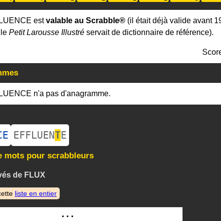
FLUENCE est
valable au Scrabble®
(il était déjà valide avant 1
 le
Petit Larousse Illustré
servait de dictionnaire de référence).
Scor
mmes
LUENCE n'a pas d'anagramme.
CE
EFFLUEN
T
E
e mots pour scrabbleurs
ivés de FLUX
cette
liste en entier
…