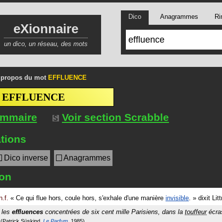
Dico
Anagrammes
Ri
eXionnaire
un dico, un réseau, des mots
 propos du mot
EFFLUENCE
EFFLUENCE
ommaire
Voir section Scrabble
tions
Dico inverse
Anagrammes
ion
n.f.
«
Ce qui flue hors, coule hors, s'exhale d'une manière
invisible
.
»
dixit
Litt
t les
effluences
concentrées de six cent mille Parisiens, dans la
touffeur
écras
Patrick Süskind
Le Parfum
1985