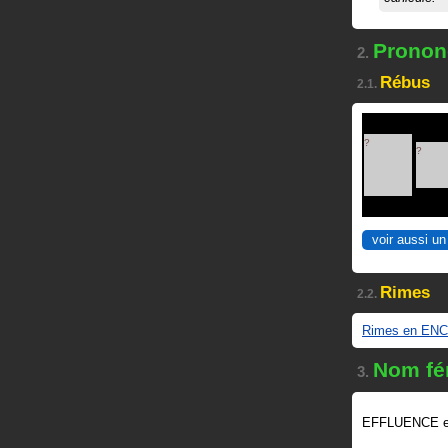
Prononc
2.
Rébus
2.1.
?
?
voir aussi un
Rimes
2.2.
Rimes en EN
Nom fé
3.
EFFLUENCE e