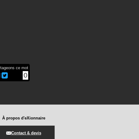
rtageons ce mot
0
À propos d'eXionnaire
Contact & devis