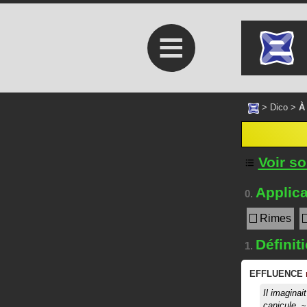
≡
>
Dico
>
À
Voir s
Applica
0.
Rimes
Définit
1.
EFFLUENCE
Il imaginai
canicule.