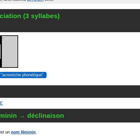
iation (3 syllabes)
?
 "acrostiche phonétique"
CE
minin → déclinaison
st un
nom féminin
.