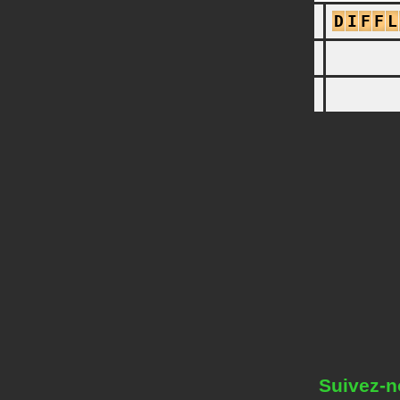
D
I
F
F
L
Suivez-n