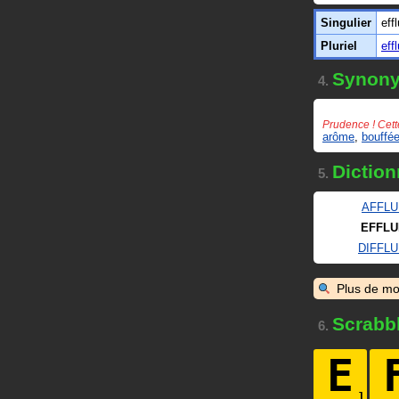
Singulier
eff
Pluriel
eff
Synon
4.
Prudence ! Cett
arôme
,
bouffé
Diction
5.
AFFL
EFFL
DIFFL
Plus de mo
Scrabb
6.
E