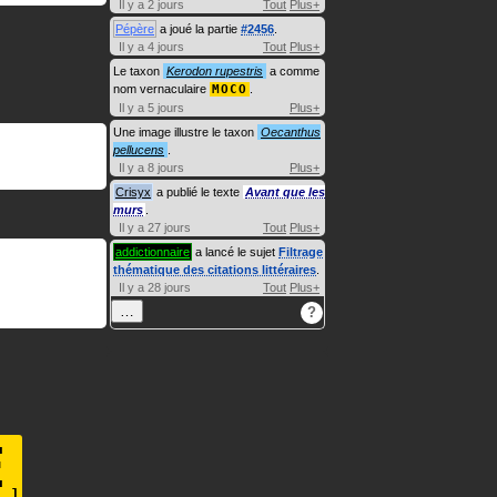
Il y a 2 jours
Tout
Plus+
Pépère
a joué la partie
#2456
.
Il y a 4 jours
Tout
Plus+
Le taxon
Kerodon rupestris
a comme
nom vernaculaire
MOCO
.
Il y a 5 jours
Plus+
Une image illustre le taxon
Oecanthus
pellucens
.
Il y a 8 jours
Plus+
Crisyx
a publié le texte
Avant que les
murs
.
Il y a 27 jours
Tout
Plus+
addictionnaire
a lancé le sujet
Filtrage
thématique des citations littéraires
.
Il y a 28 jours
Tout
Plus+
…
?
E