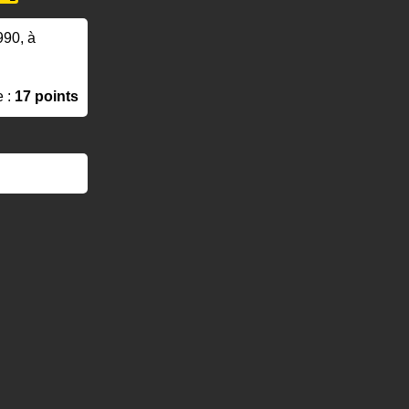
990, à
e :
17 points