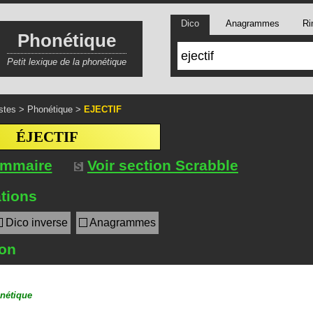
Dico
Anagrammes
Ri
Phonétique
Petit lexique de la phonétique
stes
>
Phonétique
>
EJECTIF
ÉJECTIF
ommaire
Voir section Scrabble
tions
Dico inverse
Anagrammes
ion
nétique