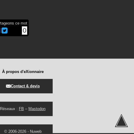
rtageons ce mot
0
À propos d'eXionnaire
Contact & devis
Réseaux :
FB
–
Mastodon
© 2006-2026 -
Nuweb