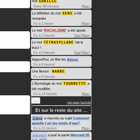
mot
GOBILLE
.
Dans 38 minutes
Plus+
La définition du mot
GENS
a été
remaniée.
Il y a 1 heure
Plus+
Le mot
RACIALISME
a été ajouté.
Il y a 2 heures
Tout
Plus+
Le mot
TÉTRASYLLABE
fait le
buzz !
Il y a 5 heures
Tout
Plus+
Aujourd'hui, on fête les
Amour
.
Il y a 9 heures
Une flexion :
NARRE
Il y a 9 heures
L'étymologie du mot
TOURNETTE
a
été modifiée.
Il y a 14 heures
Plus+
…
voir toute l'activité
Et sur le reste du site …
Crisyx
a répondu au sujet
Comment
appelle t-on les ronds d'eau?
.
Il y a 21 heures
Plus+
etiennem
a joué la partie
Mercredi 05