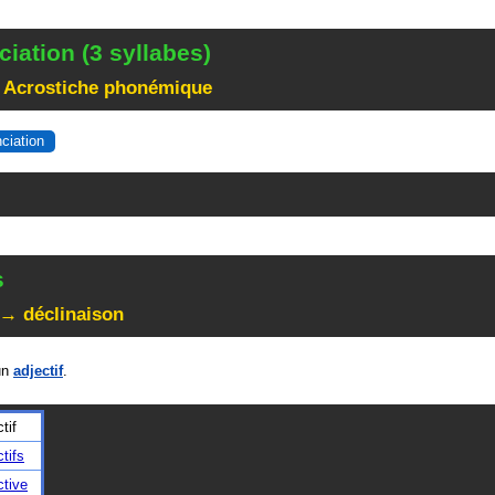
iation (3 syllabes)
 Acrostiche phonémique
nciation
s
 → déclinaison
un
adjectif
.
tif
ctifs
ctive