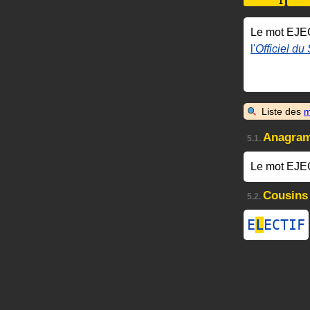
Le mot EJE
l'
Officiel du
Liste des
m
Anagra
5.1.
Le mot EJE
Cousins
5.2.
E
L
ECTIF