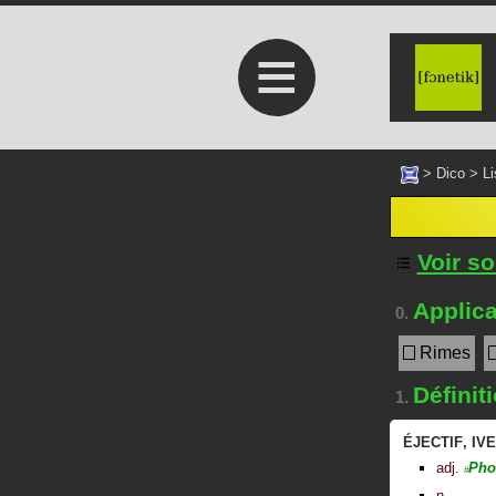
≡
>
Dico
>
Li
Voir s
Applica
0.
Rimes
Définit
1.
ÉJECTIF
,
IVE
adj.
Pho
#
n.