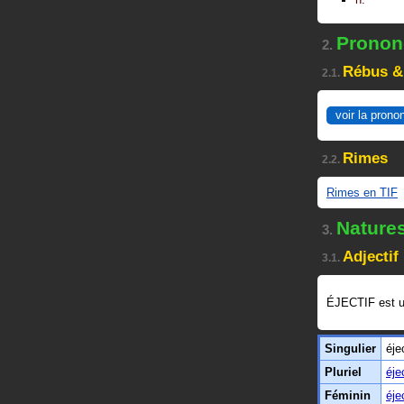
Prononc
2.
Rébus &
2.1.
voir la prono
Rimes
2.2.
Rimes en TIF
Nature
3.
Adjectif
3.1.
ÉJECTIF est 
Singulier
éjec
Pluriel
éje
Féminin
éje