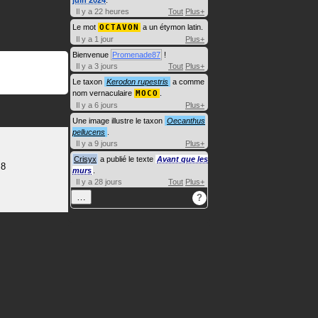
juin 2024
.
Il y a 22 heures
Tout
Plus+
Le mot
OCTAVON
a un étymon latin.
Il y a 1 jour
Plus+
Bienvenue
Promenade87
!
Il y a 3 jours
Tout
Plus+
Le taxon
Kerodon rupestris
a comme
nom vernaculaire
MOCO
.
Il y a 6 jours
Plus+
Une image illustre le taxon
Oecanthus
pellucens
.
Il y a 9 jours
Plus+
Crisyx
a publié le texte
Avant que les
 8
murs
.
Il y a 28 jours
Tout
Plus+
…
?