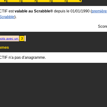
CTIF est
valable au Scrabble®
depuis le 01/01/1990 (
première
 Scrabble
).
Scor
ots avec un
J
mmes
CTIF n'a pas d'anagramme.