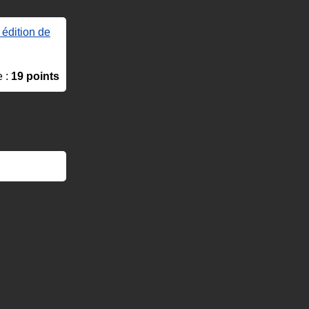
 édition de
e :
19 points