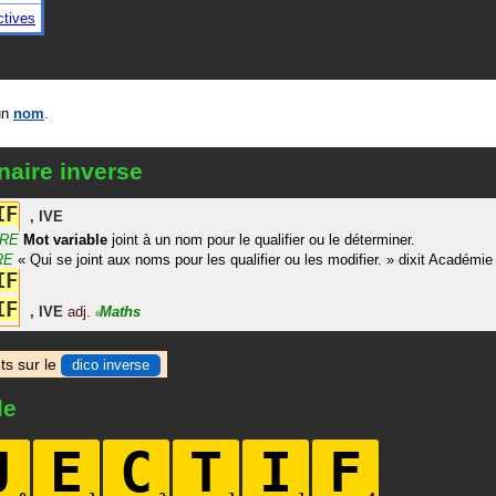
ctives
un
nom
.
naire inverse
I
F
,
IVE
RE
Mot
variable
joint à un nom pour le qualifier ou le déterminer.
RE
«
Qui se joint aux noms pour les qualifier ou les modifier.
»
dixit
Académie
I
F
I
F
,
IVE
adj.
Maths
#
ts sur le
dico inverse
le
J
E
C
T
I
F