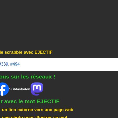
de scrabble avec EJECTIF
#339
,
#494
ous sur les réseaux !
Sur
Mastodon
ir avec le mot EJECTIF
 un lien externe vers une page web
 une photo pour illustrer ce mot