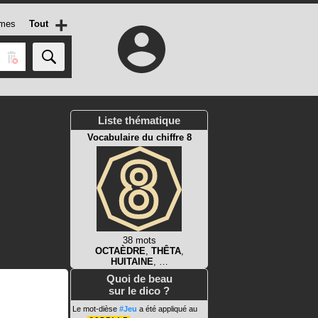
+
mes
Tout
Liste thématique
Vocabulaire du chiffre 8
38 mots
OCTAÈDRE
,
THÊTA
,
HUITAINE
, …
Quoi de beau
sur le dico ?
Le mot-dièse
#Jeu
a été appliqué au