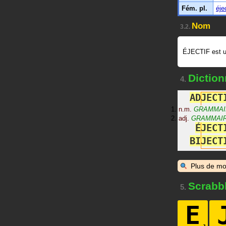
Fém. pl.
éje
Nom
3.2.
ÉJECTIF est 
Diction
4.
A
D
J
E
C
T
n.m.
GRAMMAI
adj.
GRAMMAI
É
J
E
C
T
B
I
J
E
C
T
Plus de mo
Scrabb
5.
E