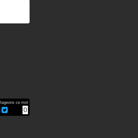
rtageons ce mot
0