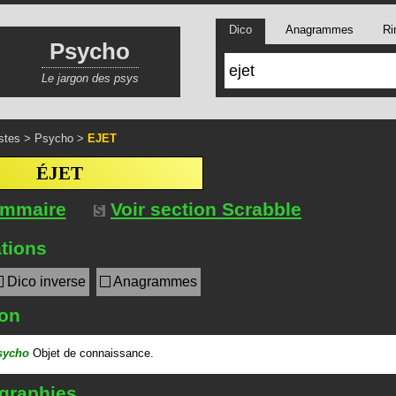
Dico
Anagrammes
Ri
Psycho
Le jargon des psys
stes
>
Psycho
>
EJET
ÉJET
ommaire
Voir section Scrabble
tions
Dico inverse
Anagrammes
ion
sycho
Objet de connaissance.
 graphies