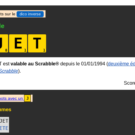
ts sur le
dico inverse
le
J
E
T
T est
valable au Scrabble®
depuis le 01/01/1994 (
deuxième éd
 Scrabble
).
Scor
ots avec un
J
mmes
JET
ETE