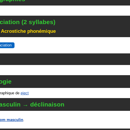
iation (2 syllabes)
 Acrostiche phonémique
nciation
ogie
graphique de
eject
sculin → déclinaison
om masculin
.