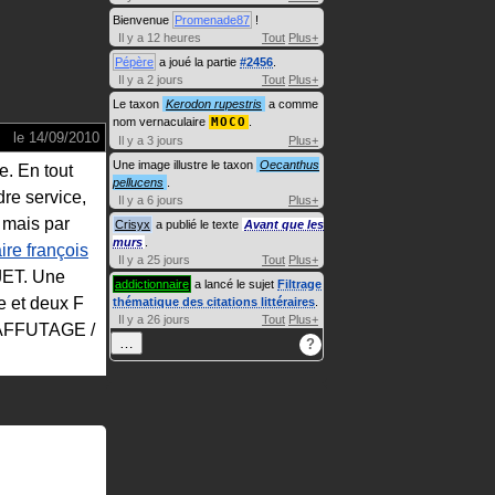
Bienvenue
Promenade87
!
Il y a 12 heures
Tout
Plus+
Pépère
a joué la partie
#2456
.
Il y a 2 jours
Tout
Plus+
Le taxon
Kerodon rupestris
a comme
nom vernaculaire
MOCO
.
le
14/09/2010
Il y a 3 jours
Plus+
Une image illustre le taxon
Oecanthus
e. En tout
pellucens
.
dre service,
Il y a 6 jours
Plus+
 mais par
Crisyx
a publié le texte
Avant que les
murs
.
ire françois
Il y a 25 jours
Tout
Plus+
EJET. Une
addictionnaire
a lancé le sujet
Filtrage
e et deux F
thématique des citations littéraires
.
Il y a 26 jours
Tout
Plus+
: AFFUTAGE /
…
?