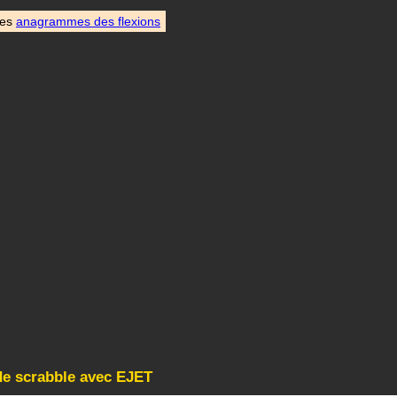
des
anagrammes des flexions
de scrabble avec EJET