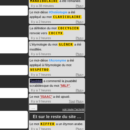
MANDIBULAIRE
a été remaniée.
Il y a 38 minutes
Plus+
Le mot-dièse
#Ostéologie
a été
appliqué au mot
CLAVICULAIRE
.
Il y a 2 heures
Plus+
La définition du mot
COCCYGIEN
renvoie vers
COCCYX
.
Il y a 2 heures
Plus+
L'étymologie du mot
GLÉNER
a été
modifiée.
Il y a 6 heures
Plus+
Le mot-dièse
#Acronyme
a été
appliqué à l'étymologie du mot
VESPÉTRO
.
Il y a 7 heures
Plus+
Swebble
a commenté la jouabilité
scrabblesque du mot
MILF
.
Il y a 7 heures
Plus+
Le mot
ISAAC
a été ajouté.
Il y a 9 heures
Tout
Plus+
…
voir toute l'activité
Et sur le reste du site …
Le mot
KIFFER
a un étymon arabe.
Il y a 7 heures
Plus+