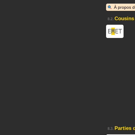
À propos 
Cousins
8.2.
E
M
ET
Parties 
8.3.