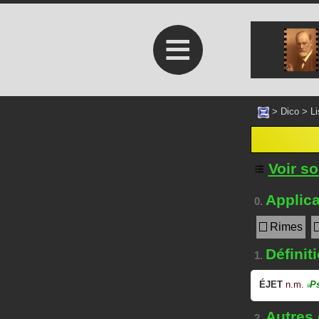
≡
>
Dico
>
Li
Voir s
Applica
0.
Rimes
Définit
1.
ÉJET
n.m.
P
#
Autres
2.