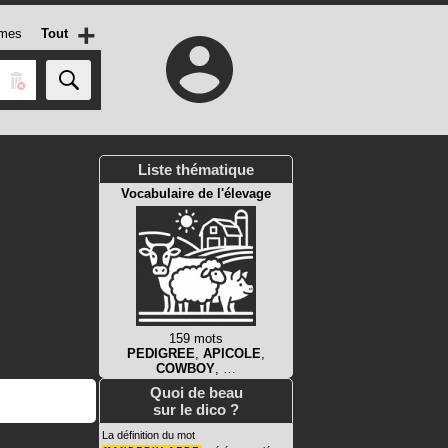
+
mes
Tout
Liste thématique
Vocabulaire de l'élevage
159 mots
PEDIGREE
,
APICOLE
,
COWBOY
, …
Quoi de beau
sur le dico ?
La définition du mot