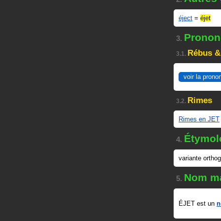
éject
=
éjet
Prononc
3.
Rébus &
3.1.
voir la prono
Rimes
3.2.
Rimes en JET
Étymol
4.
variante ortho
Nom ma
5.
ÉJET est un
n