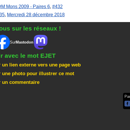
M Mons 2009 - Paires 6
,
#432
35
,
Mercredi 28 décembre 2018
ous sur les réseaux !
Sur
Mastodon
ir avec le mot EJET
 un lien externe vers une page web
 une photo pour illustrer ce mot
r un commentaire
Pa