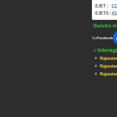
EJET :
CD
EJETS :
#3
Suivez-n
Sur
Facebook
Interag
9.
Rajouter
Rajouter
Rajoute