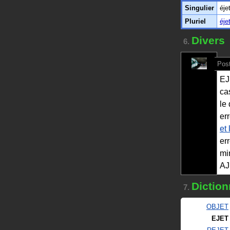
Singulier
éje
Pluriel
éje
Divers
6.
Post
EJ
ca
le
er
et 
er
mi
AJ
Diction
7.
OBJET
EJET