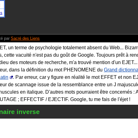
t
ts
é par
Sacré des Liens
ET, un terme de psychologie totalement absent du Web... Bizarr
s, cette vacuité n'est pas du goût de Google. Toujours prêt à ren
 dieu des moteurs de recherche, m'a trouvé mention d'un EJET...
reur, dans la définition du mot PHENOMENE du
Grand dictionna
latin
. Par erreur, car y figure en réalité le mot EFFET et non 
reur de scannage issue de la ressemblance entre un J majuscul
nuscules en italique. D'autres mots pourraient être concernés 
UTAGE ; EFFECTIF / EJECTIF. Google, tu me fais de l'éjet !
naire inverse