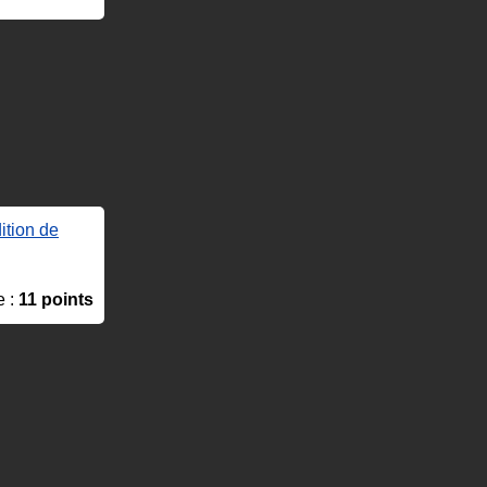
ition de
e :
11 points