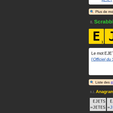
REJET
Plus de mo
Scrabb
8.
E
Le mot EJE
l'
Officiel du
Liste des
m
Anagra
8.1.
EJETS
E
=
JETES
=
J