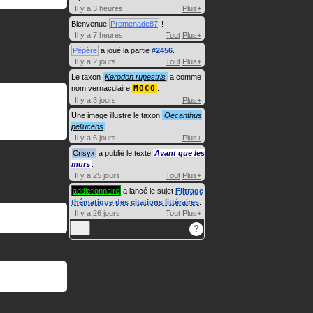
Il y a 3 heures
Plus+
Bienvenue
Promenade87
!
Il y a 7 heures
Tout
Plus+
Pépère
a joué la partie
#2456
.
Il y a 2 jours
Tout
Plus+
Le taxon
Kerodon rupestris
a comme
nom vernaculaire
MOCO
.
Il y a 3 jours
Plus+
Une image illustre le taxon
Oecanthus
pellucens
.
Il y a 6 jours
Plus+
Crisyx
a publié le texte
Avant que les
murs
.
Il y a 25 jours
Tout
Plus+
addictionnaire
a lancé le sujet
Filtrage
thématique des citations littéraires
.
Il y a 26 jours
Tout
Plus+
…
?