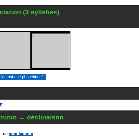
iation (3 syllabes)
?
 "acrostiche phonétique"
SE
minin → déclinaison
t un
nom féminin
.