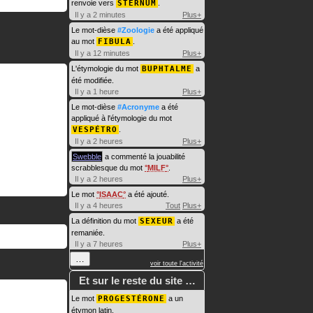
renvoie vers
STERNUM
.
Il y a 2 minutes
Plus+
Le mot-dièse
#Zoologie
a été appliqué
au mot
FIBULA
.
Il y a 12 minutes
Plus+
L'étymologie du mot
BUPHTALME
a
été modifiée.
Il y a 1 heure
Plus+
Le mot-dièse
#Acronyme
a été
appliqué à l'étymologie du mot
VESPÉTRO
.
Il y a 2 heures
Plus+
Swebble
a commenté la jouabilité
scrabblesque du mot
MILF
.
Il y a 2 heures
Plus+
Le mot
ISAAC
a été ajouté.
Il y a 4 heures
Tout
Plus+
La définition du mot
SEXEUR
a été
remaniée.
Il y a 7 heures
Plus+
…
voir toute l'activité
Et sur le reste du site …
Le mot
PROGESTÉRONE
a un
étymon latin.