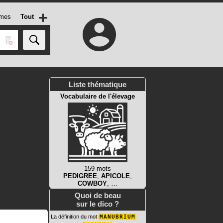
+
mes
Tout
Liste thématique
Vocabulaire de l'élevage
159 mots
PEDIGREE
,
APICOLE
,
COWBOY
, …
Quoi de beau
sur le dico ?
La définition du mot
MANUBRIUM