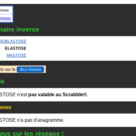
stose
stoses
naire inverse
ROBLASTOSE
ELASTOSE
MASTOSE
ts sur le
dico inverse
le
STOSE
n'est
pas valable au Scrabble®
.
mmes
STOSE n'a pas d'anagramme.
ous sur les réseaux !