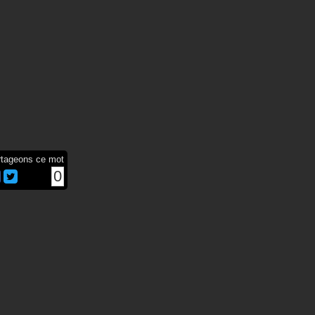
rtageons ce mot
0