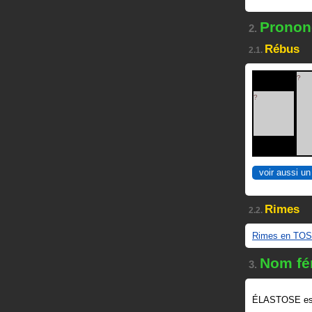
Prononc
2.
Rébus
2.1.
?
?
voir aussi un
Rimes
2.2.
Rimes en TO
Nom fé
3.
ÉLASTOSE es