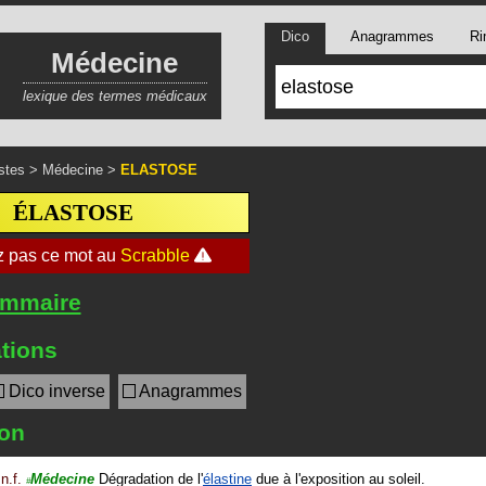
Dico
Anagrammes
Ri
Médecine
lexique des termes médicaux
stes
>
Médecine
>
ELASTOSE
ÉLASTOSE
ommaire
tions
Dico inverse
Anagrammes
ion
n.f.
Médecine
Dégradation de l'
élastine
due à l'exposition au soleil.
#