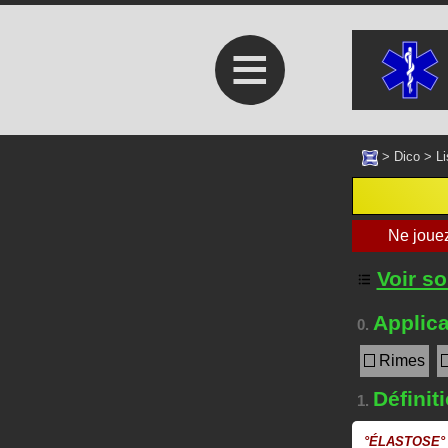
≡
>
Dico
>
Li
Voir s
Applica
0.
Rimes
Définit
1.
°
ÉLASTOSE
°