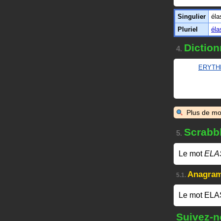
Singulier
éla
Pluriel
éla
Diction
4.
ERYTH
Plus de mo
Scrabb
5.
Le mot
ELA
Anagra
5.1.
Le mot ELA
Suivez-n