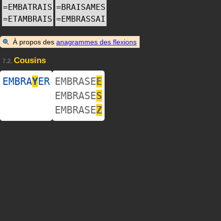
=
EMBATRAIS
=
BRAISAMES
=
ETAMBRAIS
=
EMBRASSAI
À propos des
anagrammes des flexions
Cousins
7.2.
EMBRA
Y
ER
EMBRASE
E
EMBRASE
S
EMBRASE
Z