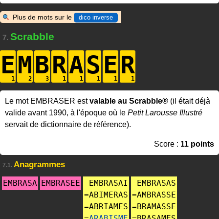
Plus de mots sur le
dico inverse
Scrabble
7.
E
M
B
R
A
S
E
R
Le mot EMBRASER est
valable au Scrabble®
(il était déjà
valide avant 1990, à l'époque où le
Petit Larousse Illustré
servait de dictionnaire de référence).
Score :
11 points
Anagrammes
7.1.
EMBRASA
EMBRASEE
EMBRASAI
EMBRASAS
=
ABIMERAS
=
AMBRASSE
=
ABRIAMES
=
BRAMASSE
=
ARABISME
=
BRASAMES