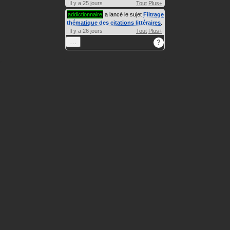
Il y a 25 jours
Tout
Plus+
addictionnaire
a lancé le sujet
Filtrage
thématique des citations littéraires
.
Il y a 26 jours
Tout
Plus+
…
?