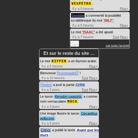
VESPÉTRO
.
Il y a 5 heures
Plus+
Swebble
a commenté la jouabilité
scrabblesque du mot
MILF
.
Il y a 5 heures
Plus+
Le mot
ISAAC
a été ajouté.
Il y a 7 heures
Tout
Plus+
…
voir toute l'activité
Et sur le reste du site …
Le mot
KIFFER
a un étymon arabe.
Il y a 5 heures
Plus+
Bienvenue
Promenade87
!
Il y a 10 heures
Tout
Plus+
Pépère
a joué la partie
#2456
.
Il y a 2 jours
Tout
Plus+
Le taxon
Kerodon rupestris
a comme
nom vernaculaire
MOCO
.
Il y a 3 jours
Plus+
Une image illustre le taxon
Oecanthus
pellucens
.
Il y a 6 jours
Plus+
Crisyx
a publié le texte
Avant que les
murs
.