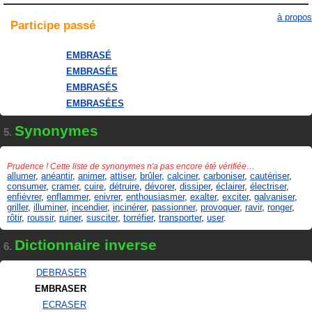
à propos
Participe
passé
EMBRASÉ
EMBRASÉE
EMBRASÉS
EMBRASÉES
Synonymes
5.
Prudence ! Cette liste de synonymes n'a pas encore été vérifiée…
allumer
,
anéantir
,
animer
,
attiser
,
brûler
,
calciner
,
carboniser
,
cautériser
,
consumer
,
cramer
,
cuire
,
détruire
,
dévorer
,
dissiper
,
éclairer
,
électriser
,
enfiévrer
,
enflammer
,
enivrer
,
enthousiasmer
,
exalter
,
exciter
,
galvaniser
,
griller
,
illuminer
,
incendier
,
incinérer
,
passionner
,
provoquer
,
ravir
,
ronger
,
rôtir
,
roussir
,
ruiner
,
susciter
,
torréfier
,
transporter
,
user
.
Dictionnaire inverse
6.
DEBRASER
EMBRASER
ECRASER