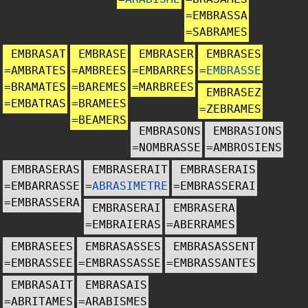
=
EMBRASSA
=
SABRAMES
EMBRASAT
EMBRASE
EMBRASER
EMBRASES
=
AMBRATES
=
AMBREES
=
EMBARRES
=
EMBRASSE
=
BRAMATES
=
BAREMES
=
MARBREES
EMBRASEZ
=
EMBATRAS
=
BRAMEES
=
ZEBRAMES
=
BEAMERS
EMBRASONS
EMBRASIONS
=
NOMBRASSE
=
AMBROSIENS
EMBRASERAS
EMBRASERAIT
EMBRASERAIS
=
EMBARRASSE
=
ABRASIMETRE
=
EMBRASSERAI
=
EMBRASSERA
EMBRASERAI
EMBRASERA
=
EMBRAIERAS
=
ABERRAMES
EMBRASEES
EMBRASASSES
EMBRASASSENT
=
EMBRASSEE
=
EMBRASSASSE
=
EMBRASSANTES
EMBRASAIT
EMBRASAIS
=
ABRITAMES
=
ARABISMES