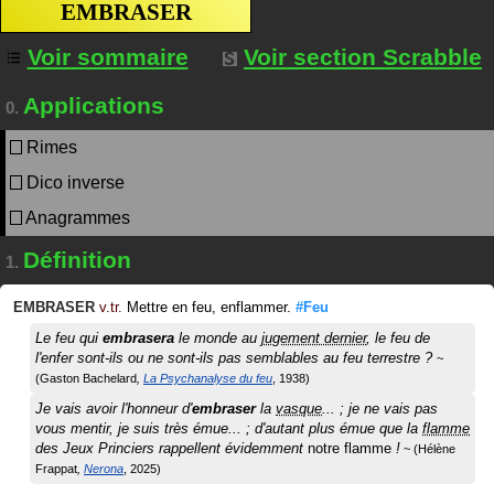
EMBRASER
Voir sommaire
Voir section Scrabble
Applications
0.
Rimes
Dico inverse
Anagrammes
Définition
1.
EMBRASER
v.tr.
Mettre en feu, enflammer.
#Feu
Le feu qui
embrasera
le monde au
jugement dernier
, le feu de
l'enfer sont-ils ou ne sont-ils pas semblables au feu terrestre ?
Gaston Bachelard
La Psychanalyse du feu
1938
Je vais avoir l'honneur d'
embraser
la
vasque
... ; je ne vais pas
vous mentir, je suis très émue... ; d'autant plus émue que la
flamme
des Jeux Princiers rappellent évidemment
notre flamme
!
Hélène
Frappat
Nerona
2025