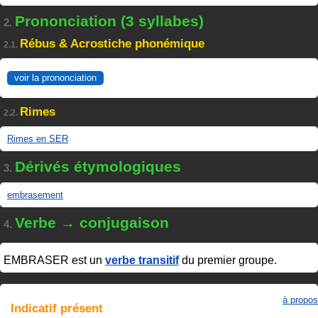
Prononciation (3 syllabes)
2.
Rébus & Acrostiche phonémique
2.1.
voir la prononciation
Rimes
2.2.
Rimes en SER
Dérivés étymologiques
3.
embrasement
Verbe → conjugaison
4.
EMBRASER
est un
verbe transitif
du premier groupe.
à propos
Indicatif
présent