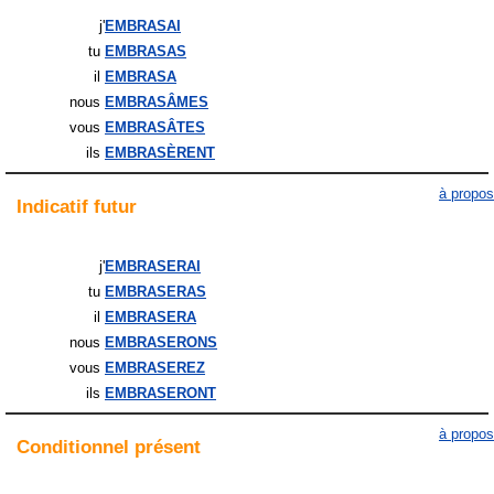
j'
EMBRASAI
tu
EMBRASAS
il
EMBRASA
nous
EMBRASÂMES
vous
EMBRASÂTES
ils
EMBRASÈRENT
à propos
Indicatif
futur
j'
EMBRASERAI
tu
EMBRASERAS
il
EMBRASERA
nous
EMBRASERONS
vous
EMBRASEREZ
ils
EMBRASERONT
à propos
Conditionnel
présent