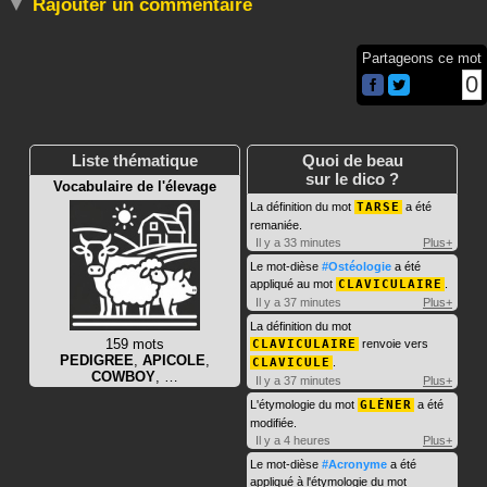
Rajouter un commentaire
Partageons ce mot
0
Liste thématique
Quoi de beau
sur le dico ?
Vocabulaire de l'élevage
La définition du mot
TARSE
a été
remaniée.
Il y a 33 minutes
Plus+
Le mot-dièse
#Ostéologie
a été
appliqué au mot
CLAVICULAIRE
.
Il y a 37 minutes
Plus+
La définition du mot
159 mots
CLAVICULAIRE
renvoie vers
PEDIGREE
,
APICOLE
,
CLAVICULE
.
COWBOY
, …
Il y a 37 minutes
Plus+
L'étymologie du mot
GLÉNER
a été
modifiée.
Il y a 4 heures
Plus+
Le mot-dièse
#Acronyme
a été
appliqué à l'étymologie du mot