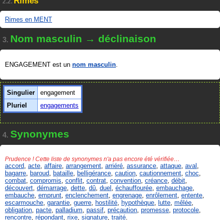
Rimes
2.2.
Rimes en MENT
Nom masculin → déclinaison
3.
ENGAGEMENT est un
nom masculin
.
Singulier
engagement
Pluriel
engagements
Synonymes
4.
Prudence ! Cette liste de synonymes n'a pas encore été vérifiée…
accord
,
acte
,
affaire
,
arrangement
,
arriéré
,
assurance
,
attaque
,
aval
,
bagarre
,
baroud
,
bataille
,
belligérance
,
caution
,
cautionnement
,
choc
,
combat
,
compromis
,
conflit
,
contrat
,
convention
,
créance
,
débit
,
découvert
,
démarrage
,
dette
,
dû
,
duel
,
échauffourée
,
embauchage
,
embauche
,
emprunt
,
enclenchement
,
engrenage
,
enrôlement
,
entente
,
escarmouche
,
garantie
,
guerre
,
hostilité
,
hypothèque
,
lutte
,
mêlée
,
obligation
,
pacte
,
palladium
,
passif
,
précaution
,
promesse
,
protocole
,
rencontre
,
répondant
,
rixe
,
signature
,
traité
.