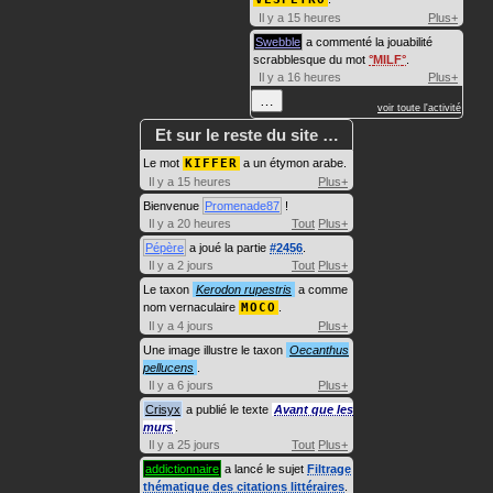
Il y a 15 heures
Plus+
Swebble
a commenté la jouabilité
scrabblesque du mot
MILF
.
Il y a 16 heures
Plus+
…
voir toute l'activité
Et sur le reste du site …
Le mot
KIFFER
a un étymon arabe.
Il y a 15 heures
Plus+
Bienvenue
Promenade87
!
Il y a 20 heures
Tout
Plus+
Pépère
a joué la partie
#2456
.
Il y a 2 jours
Tout
Plus+
Le taxon
Kerodon rupestris
a comme
nom vernaculaire
MOCO
.
Il y a 4 jours
Plus+
Une image illustre le taxon
Oecanthus
pellucens
.
Il y a 6 jours
Plus+
Crisyx
a publié le texte
Avant que les
murs
.
Il y a 25 jours
Tout
Plus+
addictionnaire
a lancé le sujet
Filtrage
thématique des citations littéraires
.