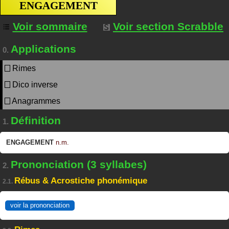
ENGAGEMENT
Voir sommaire
Voir section Scrabble
Applications
0.
Rimes
Dico inverse
Anagrammes
Définition
1.
ENGAGEMENT
n.m.
Prononciation (3 syllabes)
2.
Rébus & Acrostiche phonémique
2.1.
voir la prononciation