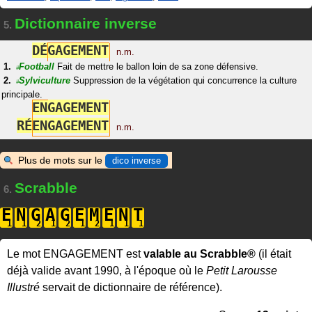
Dictionnaire inverse
5.
D
É
G
A
G
E
M
E
N
T
n.m.
Football
Fait de mettre le ballon loin de sa zone défensive.
#
Sylviculture
Suppression de la végétation qui concurrence la culture
#
principale.
E
N
G
A
G
E
M
E
N
T
R
É
E
N
G
A
G
E
M
E
N
T
n.m.
Plus de mots sur le
dico inverse
Scrabble
6.
E
N
G
A
G
E
M
E
N
T
Le mot ENGAGEMENT est
valable au Scrabble®
(il était
déjà valide avant 1990, à l'époque où le
Petit Larousse
Illustré
servait de dictionnaire de référence).