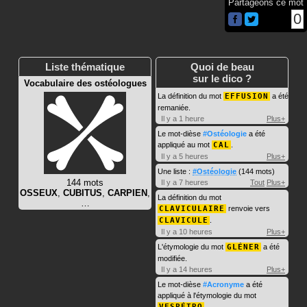
Partageons ce mot
0
Liste thématique
Quoi de beau
sur le dico ?
Vocabulaire des ostéologues
La définition du mot
EFFUSION
a été
remaniée.
Il y a 1 heure
Plus+
Le mot-dièse
#Ostéologie
a été
appliqué au mot
CAL
.
Il y a 5 heures
Plus+
Une liste :
#Ostéologie
(144 mots)
144 mots
Il y a 7 heures
Tout
Plus+
OSSEUX
,
CUBITUS
,
CARPIEN
,
La définition du mot
…
CLAVICULAIRE
renvoie vers
CLAVICULE
.
Il y a 10 heures
Plus+
L'étymologie du mot
GLÉNER
a été
modifiée.
Il y a 14 heures
Plus+
Le mot-dièse
#Acronyme
a été
appliqué à l'étymologie du mot
VESPÉTRO
.