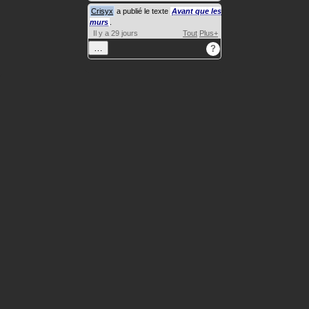
Crisyx
a publié le texte
Avant que les
murs
.
Il y a 29 jours
Tout
Plus+
…
?