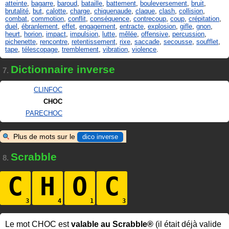
atteinte
,
bagarre
,
baroud
,
bataille
,
battement
,
bouleversement
,
bruit
,
brutalité
,
but
,
calotte
,
charge
,
chiquenaude
,
claque
,
clash
,
collision
,
combat
,
commotion
,
conflit
,
conséquence
,
contrecoup
,
coup
,
crépitation
,
duel
,
ébranlement
,
effet
,
engagement
,
entracte
,
explosion
,
gifle
,
gnon
,
heurt
,
horion
,
impact
,
impulsion
,
lutte
,
mêlée
,
offensive
,
percussion
,
pichenette
,
rencontre
,
retentissement
,
rixe
,
saccade
,
secousse
,
soufflet
,
tape
,
télescopage
,
tremblement
,
vibration
,
violence
.
Dictionnaire inverse
7.
CLINFOC
CHOC
PARECHOC
Plus de mots sur le
dico inverse
Scrabble
8.
C
H
O
C
Le mot CHOC est
valable au Scrabble®
(il était déjà valide