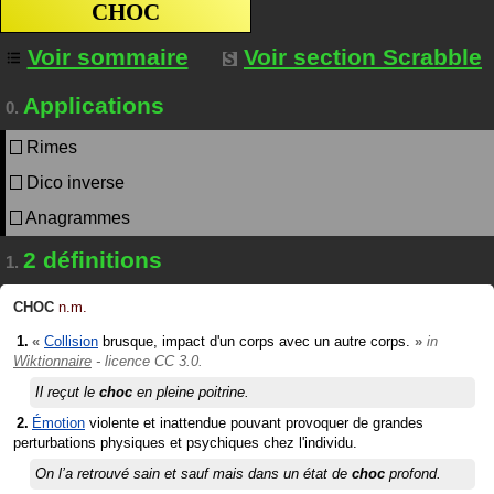
CHOC
Voir sommaire
Voir section Scrabble
Applications
0.
Rimes
Dico inverse
Anagrammes
2 définitions
1.
CHOC
n.m.
«
Collision
brusque, impact d'un corps avec un autre corps.
»
in
Wiktionnaire
- licence CC 3.0.
Il reçut le
choc
en pleine poitrine.
Émotion
violente et inattendue pouvant provoquer de grandes
perturbations physiques et psychiques chez l'individu.
On l’a retrouvé sain et sauf mais dans un état de
choc
profond.