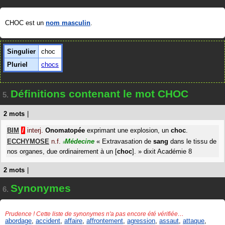
CHOC est un
nom masculin
.
Singulier
choc
Pluriel
chocs
Définitions contenant le mot CHOC
5.
2 mots
|
BIM
/
interj.
Onomatopée
exprimant une explosion, un
choc
.
ECCHYMOSE
n.f.
Médecine
«
Extravasation de
sang
dans le tissu de
#
nos organes, due ordinairement à un [
choc
].
»
dixit
Académie 8
2 mots
|
Synonymes
6.
Prudence ! Cette liste de synonymes n'a pas encore été vérifiée…
abordage
,
accident
,
affaire
,
affrontement
,
agression
,
assaut
,
attaque
,