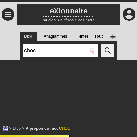
eXionnaire
≡
un dico, un réseau, des mots
+
Dico
Anagrammes
Rimes
Tout
>
Dico
>
À propos du mot
CHOC