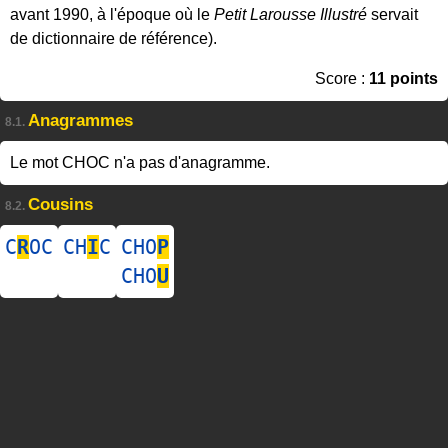
avant 1990, à l'époque où le
Petit Larousse Illustré
servait
de dictionnaire de référence).
Score :
11 points
Anagrammes
8.1.
Le mot CHOC n'a pas d'anagramme.
Cousins
8.2.
C
R
OC
CH
I
C
CHO
P
CHO
U