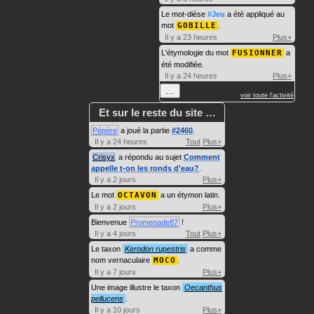
Le mot-dièse
#Jeu
a été appliqué au
mot
GOBILLE
.
Il y a 23 heures
Plus+
L'étymologie du mot
FUSIONNER
a
été modifiée.
Il y a 24 heures
Plus+
…
voir toute l'activité
Et sur le reste du site …
Pépère
a joué la partie
#2460
.
Il y a 24 heures
Tout
Plus+
Crisyx
a répondu au sujet
Comment
appelle t-on les ronds d'eau?
.
Il y a 2 jours
Plus+
Le mot
OCTAVON
a un étymon latin.
Il y a 2 jours
Plus+
Bienvenue
Promenade87
!
Il y a 4 jours
Tout
Plus+
Le taxon
Kerodon rupestris
a comme
nom vernaculaire
MOCO
.
Il y a 7 jours
Plus+
Une image illustre le taxon
Oecanthus
pellucens
.
Il y a 10 jours
Plus+