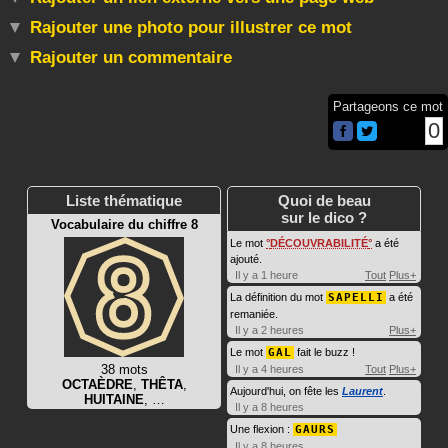
Rajouter une photo pour illustrer ce mot
Rajouter un commentaire
Partageons ce mot
0
Liste thématique
Quoi de beau
sur le dico ?
Vocabulaire du chiffre 8
Le mot
DÉCOUVRABILITÉ
a été
ajouté.
Il y a 1 heure
Tout
Plus+
La définition du mot
SAPELLI
a été
remaniée.
Il y a 2 heures
Plus+
Le mot
GAL
fait le buzz !
38 mots
Il y a 4 heures
Tout
Plus+
OCTAÈDRE
,
THÊTA
,
Aujourd'hui, on fête les
Laurent
.
HUITAINE
, …
Il y a 8 heures
Une flexion :
GAURS
Il y a 8 heures