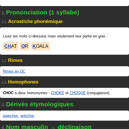
Prononciation (1 syllabe)
2.
Acrostiche phonémique
2.1.
Lisez les mots ci-dessous mais seulement leur partie en gras :
CH
AT
O
R
K
OALA
Rimes
2.2.
Rimes en OC
Homophones
2.3.
CHOC
a deux homonymes :
CHOKE
et
CHOQUE
(conjugaison).
Dérivés étymologiques
3.
parechoc
,
antichoc
Nom masculin → déclinaison
4.