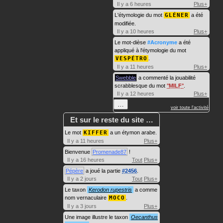
Il y a 6 heures
Plus+
L'étymologie du mot
GLÉNER
a été
modifiée.
Il y a 10 heures
Plus+
Le mot-dièse
#Acronyme
a été
appliqué à l'étymologie du mot
VESPÉTRO
.
Il y a 11 heures
Plus+
Swebble
a commenté la jouabilité
scrabblesque du mot
MILF
.
Il y a 12 heures
Plus+
…
voir toute l'activité
Et sur le reste du site …
Le mot
KIFFER
a un étymon arabe.
Il y a 11 heures
Plus+
Bienvenue
Promenade87
!
Il y a 16 heures
Tout
Plus+
Pépère
a joué la partie
#2456
.
Il y a 2 jours
Tout
Plus+
Le taxon
Kerodon rupestris
a comme
nom vernaculaire
MOCO
.
Il y a 3 jours
Plus+
Une image illustre le taxon
Oecanthus