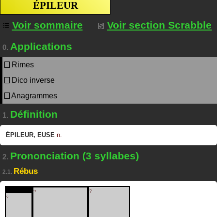
ÉPILEUR
Voir sommaire
Voir section Scrabble
Applications
0.
Rimes
Dico inverse
Anagrammes
Définition
1.
ÉPILEUR
,
EUSE
n.
Prononciation (3 syllabes)
2.
Rébus
2.1.
?
?
?