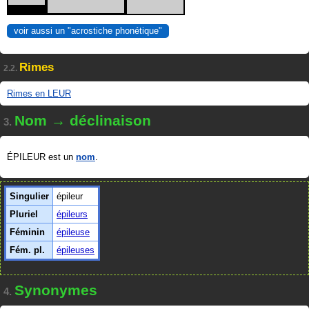
voir aussi un "acrostiche phonétique"
Rimes
2.2.
Rimes en LEUR
Nom → déclinaison
3.
ÉPILEUR est un
nom
.
Singulier
épileur
Pluriel
épileurs
Féminin
épileuse
Fém. pl.
épileuses
Synonymes
4.