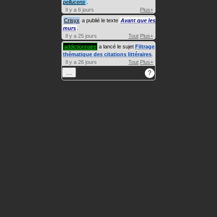
pellucens
.
Il y a 6 jours
Plus+
Crisyx
a publié le texte
Avant que les
murs
.
Il y a 25 jours
Tout
Plus+
addictionnaire
a lancé le sujet
Filtrage
thématique des citations littéraires
.
Il y a 26 jours
Tout
Plus+
…
?