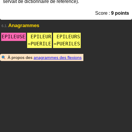
servait de dictionnaire de référence).
Score :
9 points
Anagrammes
6.1.
EPILEUSE
EPILEUR
EPILEURS
=
PUERILE
=
PUERILES
À propos des
anagrammes des flexions