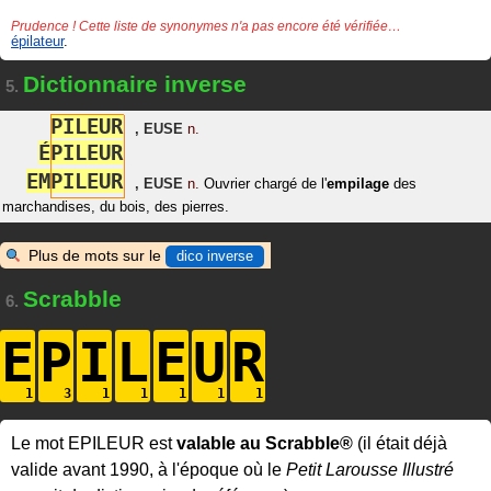
Prudence ! Cette liste de synonymes n'a pas encore été vérifiée…
épilateur
.
Dictionnaire inverse
5.
P
I
L
E
U
R
,
EUSE
n.
É
P
I
L
E
U
R
E
M
P
I
L
E
U
R
,
EUSE
n.
Ouvrier chargé de l'
empilage
des
marchandises, du bois, des pierres.
Plus de mots sur le
dico inverse
Scrabble
6.
E
P
I
L
E
U
R
Le mot EPILEUR est
valable au Scrabble®
(il était déjà
valide avant 1990, à l'époque où le
Petit Larousse Illustré