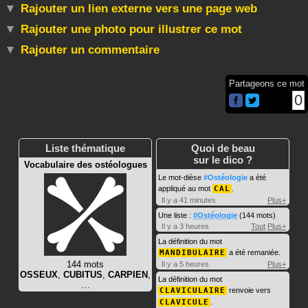
Rajouter un lien externe vers une page web
Rajouter une photo pour illustrer ce mot
Rajouter un commentaire
Partageons ce mot
0
Liste thématique
Quoi de beau
sur le dico ?
Vocabulaire des ostéologues
Le mot-dièse
#Ostéologie
a été
appliqué au mot
CAL
.
Il y a 41 minutes
Plus+
Une liste :
#Ostéologie
(144 mots)
Il y a 3 heures
Tout
Plus+
La définition du mot
MANDIBULAIRE
a été remaniée.
144 mots
Il y a 5 heures
Plus+
OSSEUX
,
CUBITUS
,
CARPIEN
,
La définition du mot
…
CLAVICULAIRE
renvoie vers
CLAVICULE
.