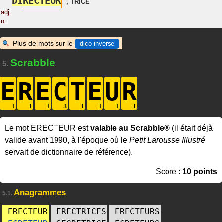
D
I
R
E
C
T
E
U
R
,
TRICE
adj.
n.
Plus de mots sur le
dico inverse
Scrabble
5.
E
R
E
C
T
E
U
R
Le mot ERECTEUR est
valable au Scrabble®
(il était déjà
valide avant 1990, à l'époque où le
Petit Larousse Illustré
servait de dictionnaire de référence).
Score :
10 points
Anagrammes
5.1.
ERECTEUR
ERECTRICES
ERECTEURS