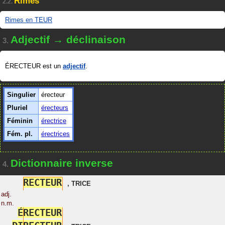
Rimes
2.2.
Rimes en TEUR
Adjectif → déclinaison
3.
ÉRECTEUR est un
adjectif
.
Singulier
érecteur
Pluriel
érecteurs
Féminin
érectrice
Fém. pl.
érectrices
Dictionnaire inverse
4.
R
E
C
T
E
U
R
,
TRICE
adj.
n.m.
É
R
E
C
T
E
U
R