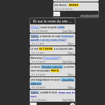
Une flexion :
NARRE
Il y a 15 heures
…
voir toute l'activité
Et sur le reste du site …
Pépère
a joué la partie
#2460
.
Il y a 6 heures
Tout
Plus+
Crisyx
a répondu au sujet
Comment
appelle t-on les ronds d'eau?
.
Il y a 1 jour
Plus+
Le mot
OCTAVON
a un étymon latin.
Il y a 1 jour
Plus+
Bienvenue
Promenade87
!
Il y a 3 jours
Tout
Plus+
Le taxon
Kerodon rupestris
a comme
nom vernaculaire
MOCO
.
Il y a 6 jours
Plus+
Une image illustre le taxon
Oecanthus
pellucens
.
Il y a 9 jours
Plus+
Crisyx
a publié le texte
Avant que les
murs
.
Il y a 28 jours
Tout
Plus+
…