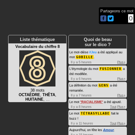
Partageons ce mot
0
Liste thématique
Quoi de beau
sur le dico ?
Vocabulaire du chiffre 8
Le mot-dièse
#Jeu
a été appliqué au
mot
GOBILLE
.
Il y a 5 heures
Plus+
L'étymologie du mot
FUSIONNER
a
été modifiée.
Il y a 6 heures
Plus+
La définition du mot
GENS
a été
38 mots
remaniée.
OCTAÈDRE
,
THÊTA
,
Il y a 7 heures
Plus+
HUITAINE
, …
Le mot
RACIALISME
a été ajouté.
Il y a 8 heures
Tout
Plus+
Le mot
TÉTRASYLLABE
fait le
buzz !
Il y a 11 heures
Tout
Plus+
Aujourd'hui, on fête les
Amour
.
Il y a 15 heures