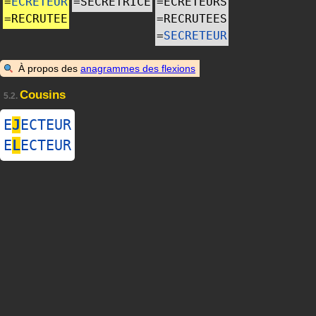
=
ECRETEUR
=
SECRETRICE
=
ECRETEURS
=
RECRUTEE
=
RECRUTEES
=
SECRETEUR
À propos des
anagrammes des flexions
Cousins
5.2.
E
J
ECTEUR
E
L
ECTEUR