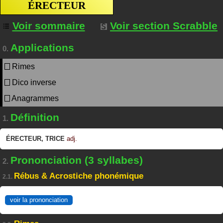
ÉRECTEUR
Voir sommaire
Voir section Scrabble
Applications
0.
Rimes
Dico inverse
Anagrammes
Définition
1.
ÉRECTEUR
,
TRICE
adj.
Prononciation (3 syllabes)
2.
Rébus & Acrostiche phonémique
2.1.
voir la prononciation