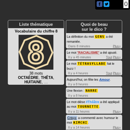
0
Liste thématique
Quoi de beau
sur le dico ?
Vocabulaire du chiffre 8
La définition du mot
GENS
a été
remaniée.
Dans 8 minutes
Plus+
Le mot
RACIALISME
a été ajouté.
Il y a 45 minutes
Tout
Plus+
Le mot
TÉTRASYLLABE
fait le
buzz !
38 mots
Il y a 4 heures
Tout
Plus+
OCTAÈDRE
,
THÊTA
,
Aujourd'hui, on fête les
Amour
.
HUITAINE
, …
Il y a 8 heures
Une flexion :
NARRE
Il y a 8 heures
Le mot-dièse
#Théâtre
a été appliqué
au mot
TOURNETTE
.
Il y a 11 heures
Plus+
Crisyx
a commenté avec humour le
mot
KIMCHI
.
Il y a 14 heures
Plus+