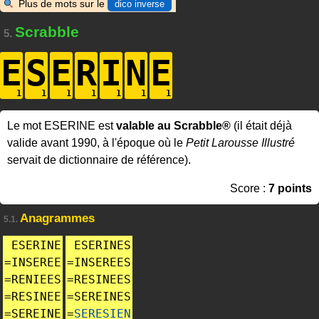
Plus de mots sur le
dico inverse
Scrabble
5.
E
S
E
R
I
N
E
Le mot ESERINE est
valable au Scrabble®
(il était déjà
valide avant 1990, à l'époque où le
Petit Larousse Illustré
servait de dictionnaire de référence).
Score :
7 points
Anagrammes
5.1.
ESERINE
ESERINES
=
INSEREE
=
INSEREES
=
RENIEES
=
RESINEES
=
RESINEE
=
SEREINES
=
SEREINE
=
SERESIEN