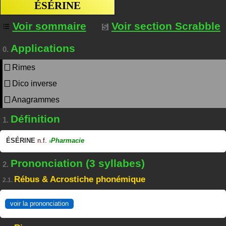
ÉSÉRINE
Voir sommaire
Voir section Scrabble
Applications
0.
Rimes
Dico inverse
Anagrammes
Définition
1.
ÉSÉRINE
n.f.
Pharmacie
#
Prononciation (3 syllabes)
2.
Rébus & Acrostiche phonémique
2.1.
voir la prononciation