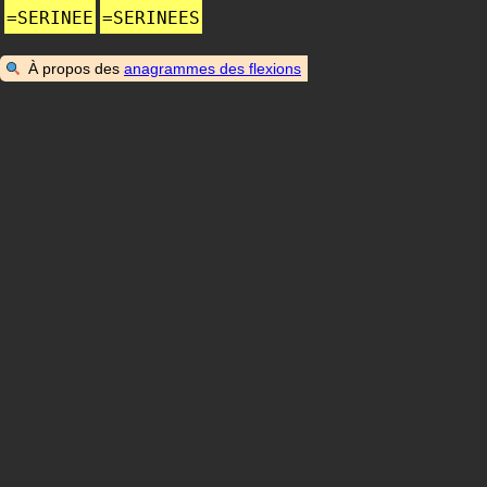
=
SERINEE
=
SERINEES
À propos des
anagrammes des flexions