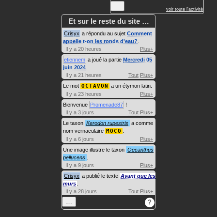
…
voir toute l'activité
Et sur le reste du site …
Crisyx
a répondu au sujet
Comment
appelle t-on les ronds d'eau?
.
Il y a 20 heures
Plus+
etiennem
a joué la partie
Mercredi 05
juin 2024
.
Il y a 21 heures
Tout
Plus+
Le mot
OCTAVON
a un étymon latin.
Il y a 23 heures
Plus+
Bienvenue
Promenade87
!
Il y a 3 jours
Tout
Plus+
Le taxon
Kerodon rupestris
a comme
nom vernaculaire
MOCO
.
Il y a 6 jours
Plus+
Une image illustre le taxon
Oecanthus
pellucens
.
Il y a 9 jours
Plus+
Crisyx
a publié le texte
Avant que les
murs
.
Il y a 28 jours
Tout
Plus+
…
?