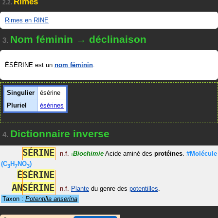
Rimes
2.2.
Rimes en RINE
Nom féminin → déclinaison
3.
ÉSÉRINE est un
nom féminin
.
Singulier
ésérine
Pluriel
ésérines
Dictionnaire inverse
4.
S
É
R
I
N
E
n.f.
Biochimie
Acide aminé des
protéines
.
#Molécule
#
(C
H
NO
)
3
7
3
É
S
É
R
I
N
E
A
N
S
É
R
I
N
E
n.f.
Plante
du genre des
potentilles
.
Taxon :
Potentilla anserina