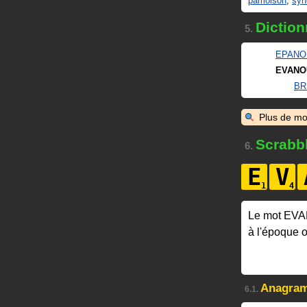
pâmoison
,
syn
Diction
5.
EPANO
EVANO
BR
Plus de mo
Scrabb
6.
E
V
Le mot EV
à l'époque 
Anagra
6.1.