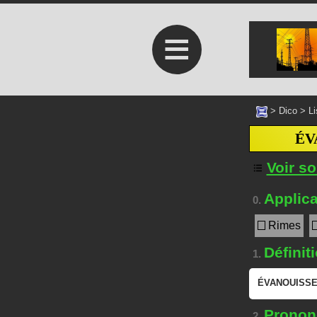
≡
>
Dico
>
Li
ÉV
Voir s
Applica
0.
Rimes
Définit
1.
ÉVANOUISS
Prononc
2.