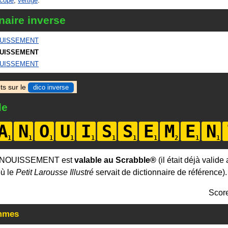
cope
,
vertige
.
naire inverse
UISSEMENT
UISSEMENT
UISSEMENT
ts sur le
dico inverse
le
A
N
O
U
I
S
S
E
M
E
N
ANOUISSEMENT est
valable au Scrabble®
(il était déjà valide
où le
Petit Larousse Illustré
servait de dictionnaire de référence).
Scor
mmes