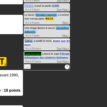
Il y a 2 jours
Tout
Plus+
Pépère
a joué la partie
#2456
.
Il y a 3 jours
Tout
Plus+
Le taxon
Kerodon rupestris
a comme
nom vernaculaire
MOCO
.
Il y a 4 jours
Plus+
Une image illustre le taxon
Oecanthus
pellucens
.
Il y a 7 jours
Plus+
Crisyx
a publié le texte
Avant que les
murs
.
Il y a 26 jours
Tout
Plus+
addictionnaire
a lancé le sujet
Filtrage
thématique des citations littéraires
.
T
Il y a 27 jours
Tout
Plus+
…
?
 avant 1990,
e :
18 points