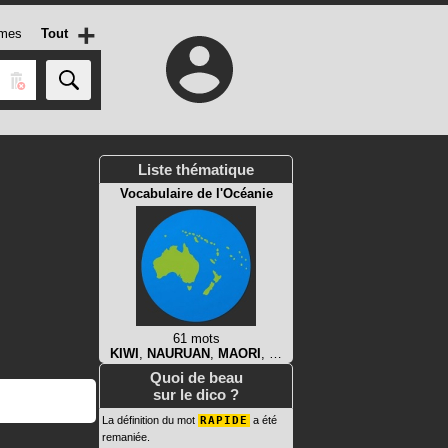
+
mes
Tout
Liste thématique
Vocabulaire de l'Océanie
61 mots
KIWI
,
NAURUAN
,
MAORI
, …
Quoi de beau
sur le dico ?
La définition du mot
RAPIDE
a été
remaniée.