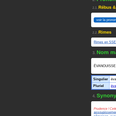
Rébus &
2.1.
voir la prono
Rimes
2.2.
Rimes en SS
Nom ma
3.
ÉVANOUISSE
Singulier
év
Pluriel
év
Synon
4.
Prudence ! Cett
assoupisseme