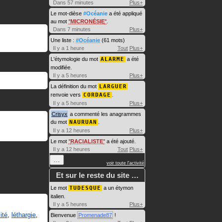
Dans 57 minutes
Plus+
Le mot-dièse
#Océanie
a été appliqué
au mot
MICRONÉSIE
.
Dans 7 minutes
Plus+
Une liste :
#Océanie
(61 mots)
Il y a 1 heure
Tout
Plus+
L'étymologie du mot
ALARME
a été
modifiée.
Il y a 5 heures
Plus+
La définition du mot
LARGUER
renvoie vers
CORDAGE
.
Il y a 5 heures
Plus+
Crisyx
a commenté les anagrammes
du mot
NAURUAN
.
Il y a 12 heures
Plus+
Le mot
RACIALISTE
a été ajouté.
Il y a 12 heures
Tout
Plus+
…
voir toute l'activité
Et sur le reste du site …
Le mot
TUDESQUE
a un étymon
italien.
Il y a 5 heures
Plus+
ité
,
léthargie
,
Bienvenue
Promenade87
!