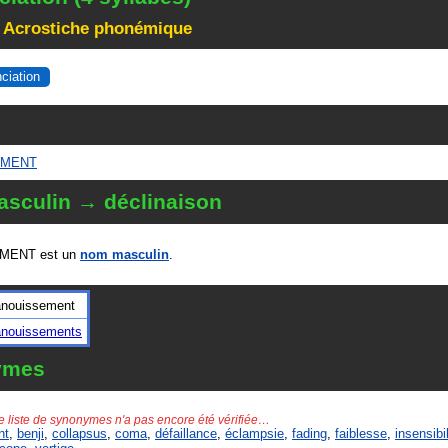
 Acrostiche phonémique
nciation
EMENT
sculin → déclinaison
MENT est un
nom masculin
.
anouissement
anouissements
ymes
e liste de synonymes n'a pas encore été vérifiée…
nt
,
benji
,
collapsus
,
coma
,
défaillance
,
éclampsie
,
fading
,
faiblesse
,
insensibil