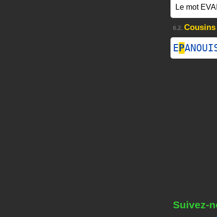
Le mot EV
Cousins
6.2.
E
P
ANOUI
Suivez-n