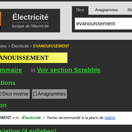
Dico
Anagrammes
Ri
Électricité
lexique de l'électricité
stes
>
Électricité
>
EVANOUISSEMENT
ANOUISSEMENT
ommaire
Voir section Scrabble
tions
Dico inverse
Anagrammes
ion
EMENT
n.m.
Électricité
Terme recommandé à la place de
fading
.
#
iation (4 syllabes)