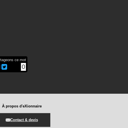
rtageons ce mot
0
À propos d'eXionnaire
Contact & devis