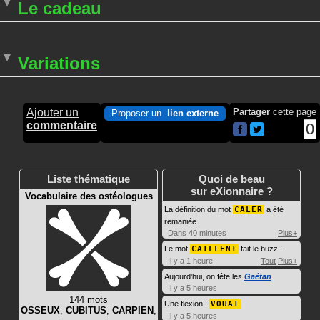
Le cadeau
Variations
Ajouter un
Partager
cette page
Proposer un
lien externe
commentaire
0
Liste thématique
Quoi de beau
sur eXionnaire ?
Vocabulaire des ostéologues
La définition du mot
CALER
a été
remaniée.
Dans 40 minutes
Plus+
Le mot
CAILLENT
fait le buzz !
Il y a 1 heure
Tout
Plus+
Aujourd'hui, on fête les
Gaétan
.
Il y a 5 heures
144 mots
Une flexion :
VOUAI
OSSEUX
,
CUBITUS
,
CARPIEN
,
Il y a 5 heures