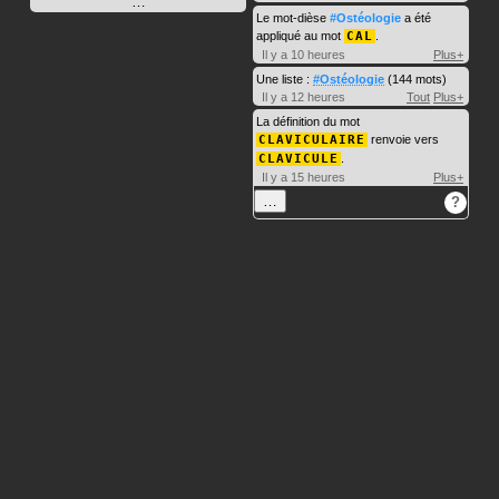
…
Le mot-dièse
#Ostéologie
a été
appliqué au mot
CAL
.
Il y a 10 heures
Plus+
Une liste :
#Ostéologie
(144 mots)
Il y a 12 heures
Tout
Plus+
La définition du mot
CLAVICULAIRE
renvoie vers
CLAVICULE
.
Il y a 15 heures
Plus+
…
?