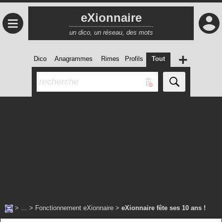
eXionnaire
≡
un dico, un réseau, des mots
+
Dico
Anagrammes
Rimes
Profils
Tout
> … >
Fonctionnement eXionnaire
>
eXionnaire fête ses 10 ans !