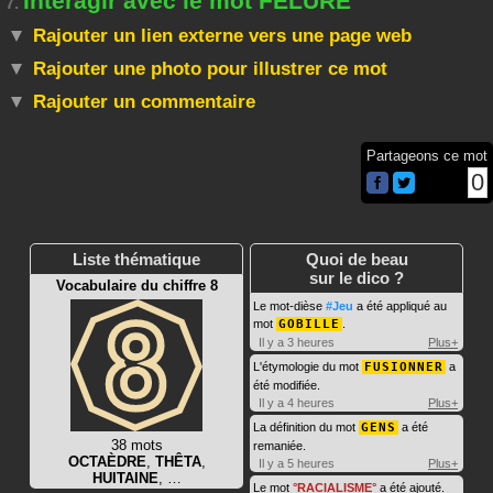
Interagir avec le mot FELURE
7.
Rajouter un lien externe vers une page web
Rajouter une photo pour illustrer ce mot
Rajouter un commentaire
Partageons ce mot
0
Liste thématique
Quoi de beau
sur le dico ?
Vocabulaire du chiffre 8
Le mot-dièse
#Jeu
a été appliqué au
mot
GOBILLE
.
Il y a 3 heures
Plus+
L'étymologie du mot
FUSIONNER
a
été modifiée.
Il y a 4 heures
Plus+
La définition du mot
GENS
a été
38 mots
remaniée.
OCTAÈDRE
,
THÊTA
,
Il y a 5 heures
Plus+
HUITAINE
, …
Le mot
RACIALISME
a été ajouté.