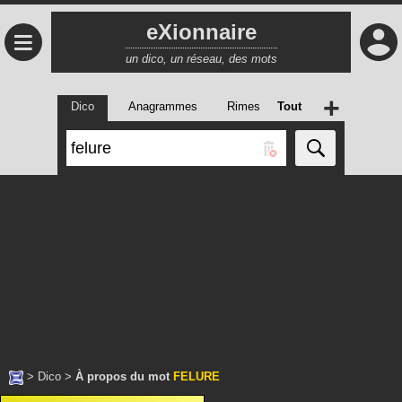
eXionnaire
≡
un dico, un réseau, des mots
+
Dico
Anagrammes
Rimes
Tout
>
Dico
>
À propos du mot
FELURE