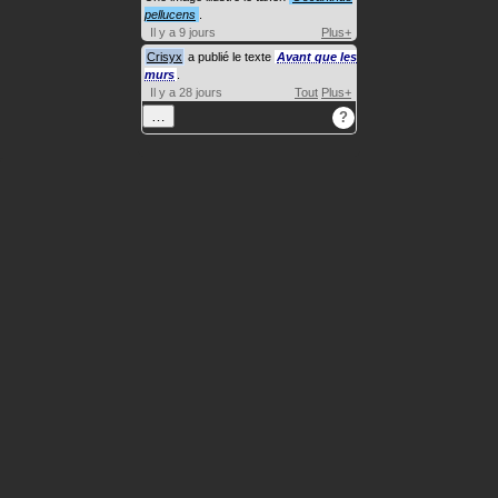
pellucens
.
Il y a 9 jours
Plus+
Crisyx
a publié le texte
Avant que les
murs
.
Il y a 28 jours
Tout
Plus+
…
?