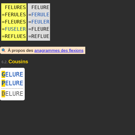
FELURES
FELURE
=
FERULES
=
FERULE
=
FLEURES
=
FEULER
=
FUSELER
=
FLEURE
=
REFLUES
=
REFLUE
À propos des
anagrammes des flexions
Cousins
6.2.
G
ELURE
P
ELURE
D
ELURE