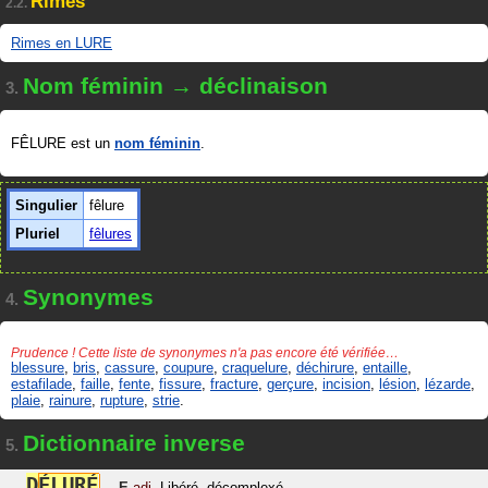
Rimes
2.2.
Rimes en LURE
Nom féminin → déclinaison
3.
FÊLURE est un
nom féminin
.
Singulier
fêlure
Pluriel
fêlures
Synonymes
4.
Prudence ! Cette liste de synonymes n'a pas encore été vérifiée…
blessure
,
bris
,
cassure
,
coupure
,
craquelure
,
déchirure
,
entaille
,
estafilade
,
faille
,
fente
,
fissure
,
fracture
,
gerçure
,
incision
,
lésion
,
lézarde
,
plaie
,
rainure
,
rupture
,
strie
.
Dictionnaire inverse
5.
D
É
L
U
R
É
,
E
adj.
Libéré, décomplexé.