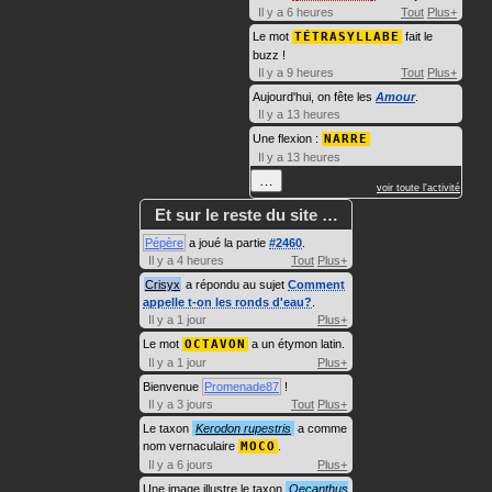
Il y a 6 heures
Tout
Plus+
Le mot
TÉTRASYLLABE
fait le
buzz !
Il y a 9 heures
Tout
Plus+
Aujourd'hui, on fête les
Amour
.
Il y a 13 heures
Une flexion :
NARRE
Il y a 13 heures
…
voir toute l'activité
Et sur le reste du site …
Pépère
a joué la partie
#2460
.
Il y a 4 heures
Tout
Plus+
Crisyx
a répondu au sujet
Comment
appelle t-on les ronds d'eau?
.
Il y a 1 jour
Plus+
Le mot
OCTAVON
a un étymon latin.
Il y a 1 jour
Plus+
Bienvenue
Promenade87
!
Il y a 3 jours
Tout
Plus+
Le taxon
Kerodon rupestris
a comme
nom vernaculaire
MOCO
.
Il y a 6 jours
Plus+
Une image illustre le taxon
Oecanthus