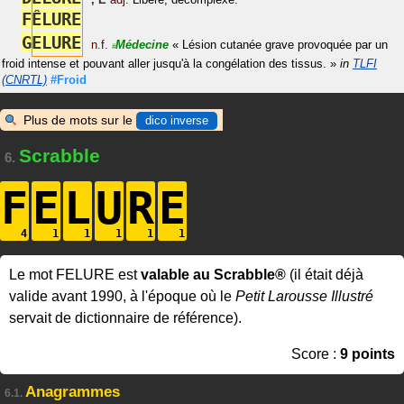
F
Ê
L
U
R
E
G
E
L
U
R
E
n.f.
Médecine
«
Lésion cutanée grave provoquée par un
#
froid intense et pouvant aller jusqu'à la congélation des tissus.
»
in
TLFI
(CNRTL)
#Froid
Plus de mots sur le
dico inverse
Scrabble
6.
F
E
L
U
R
E
Le mot FELURE est
valable au Scrabble®
(il était déjà
valide avant 1990, à l'époque où le
Petit Larousse Illustré
servait de dictionnaire de référence).
Score :
9 points
Anagrammes
6.1.