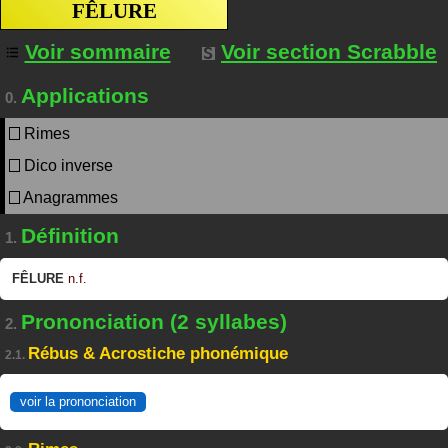
FÊLURE
Voir sommaire
Voir section Scrabble
Applications
0.
Rimes
Dico inverse
Anagrammes
Définition
1.
FÊLURE
n.f.
Prononciation (2 syllabes)
2.
Rébus & Acrostiche phonémique
2.1.
voir la prononciation