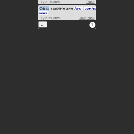
Il y a 10 jours
Plus+
Crisyx
a publié le texte
Avant que les
murs
.
Il y a 29 jours
Tout
Plus+
…
?