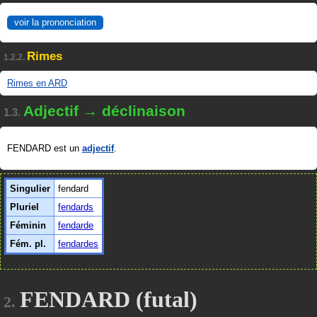
voir la prononciation
Rimes
1.2.2.
Rimes en ARD
Adjectif → déclinaison
1.3.
FENDARD est un
adjectif
.
Singulier
fendard
Pluriel
fendards
Féminin
fendarde
Fém. pl.
fendardes
FENDARD (futal)
2.