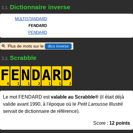
Dictionnaire inverse
3.1.
MULTISTANDARD
FENDARD
PENDARD
Plus de mots sur le
dico inverse
Scrabble
3.2.
F
E
N
D
A
R
D
Le mot FENDARD est
valable au Scrabble®
(il était déjà
valide avant 1990, à l'époque où le
Petit Larousse Illustré
servait de dictionnaire de référence).
Score :
12 points