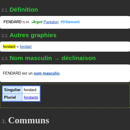
Définition
2.1.
FENDARD
n.m.
Argot
Pantalon
.
#Vêtement
#
Autres graphies
2.2.
fendard
=
fendart
Nom masculin → déclinaison
2.3.
FENDARD est un
nom masculin
.
Singulier
fendard
Pluriel
fendards
Communs
3.