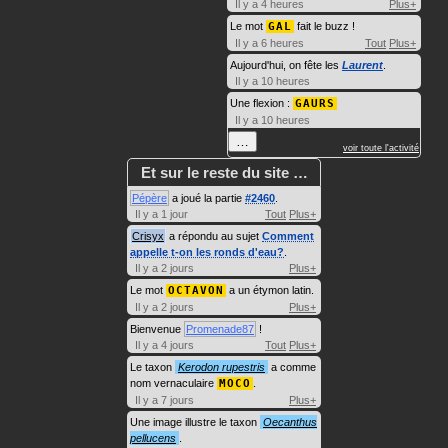
Il y a 4 heures
Plus+
Le mot
GAL
fait le buzz !
Il y a 6 heures
Tout
Plus+
Aujourd'hui, on fête les
Laurent
.
Il y a 10 heures
Une flexion :
GAURS
Il y a 10 heures
…
voir toute l'activité
Et sur le reste du site …
Pépère
a joué la partie
#2460
.
Il y a 1 jour
Tout
Plus+
Crisyx
a répondu au sujet
Comment
appelle t-on les ronds d'eau?
.
Il y a 2 jours
Plus+
Le mot
OCTAVON
a un étymon latin.
Il y a 2 jours
Plus+
Bienvenue
Promenade87
!
Il y a 4 jours
Tout
Plus+
Le taxon
Kerodon rupestris
a comme
nom vernaculaire
MOCO
.
Il y a 7 jours
Plus+
Une image illustre le taxon
Oecanthus
pellucens
.