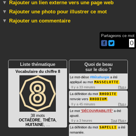
Rajouter un lien externe vers une page web
Rajouter une photo pour illustrer ce mot
Rajouter un commentaire
Partageons ce mot
0
Liste thématique
Quoi de beau
sur le dico ?
Vocabulaire du chiffre 8
Le mot-dièse
#Métallurgie
a été
appliqué au mot
MASSELOTTE
.
Il y a 33 minutes
Plus+
La définition du mot
RHODITE
renvoie vers
RHODIUM
.
Il y a 45 minutes
Plus+
Le mot
DÉCOUVRABILITÉ
a été
38 mots
ajouté.
OCTAÈDRE
,
THÊTA
,
Il y a 3 heures
Tout
Plus+
HUITAINE
, …
La définition du mot
SAPELLI
a été
remaniée.