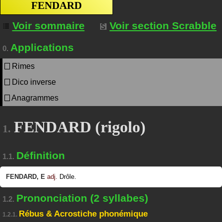
FENDARD
Voir sommaire
Voir section Scrabble
Applications
0.
Rimes
Dico inverse
Anagrammes
FENDARD (rigolo)
1.
Définition
1.1.
FENDARD
,
E
adj.
Drôle.
Prononciation (2 syllabes)
1.2.
Rébus & Acrostiche phonémique
1.2.1.