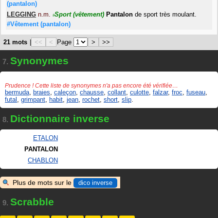
(pantalon)
LEGGING
n.m.
Sport
(vêtement)
Pantalon
de sport très moulant.
#
#Vêtement
(pantalon)
21 mots
|
<<
<
Page
>
>>
Synonymes
7.
Prudence ! Cette liste de synonymes n'a pas encore été vérifiée…
bermuda
,
braies
,
caleçon
,
chausse
,
collant
,
culotte
,
falzar
,
froc
,
fuseau
,
futal
,
grimpant
,
habit
,
jean
,
rochet
,
short
,
slip
.
Dictionnaire inverse
8.
ETALON
PANTALON
CHABLON
Plus de mots sur le
dico inverse
Scrabble
9.