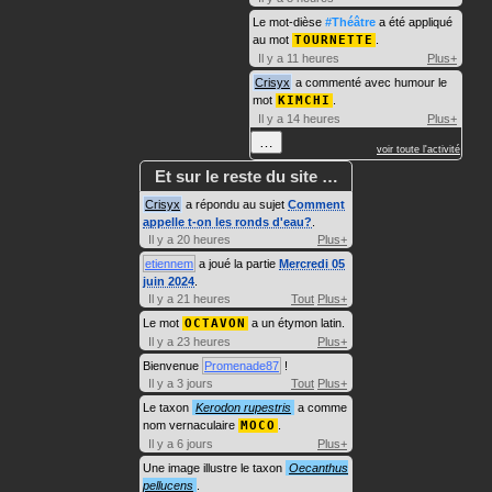
Le mot-dièse
#Théâtre
a été appliqué
au mot
TOURNETTE
.
Il y a 11 heures
Plus+
Crisyx
a commenté avec humour le
mot
KIMCHI
.
Il y a 14 heures
Plus+
…
voir toute l'activité
Et sur le reste du site …
Crisyx
a répondu au sujet
Comment
appelle t-on les ronds d'eau?
.
Il y a 20 heures
Plus+
etiennem
a joué la partie
Mercredi 05
juin 2024
.
Il y a 21 heures
Tout
Plus+
Le mot
OCTAVON
a un étymon latin.
Il y a 23 heures
Plus+
Bienvenue
Promenade87
!
Il y a 3 jours
Tout
Plus+
Le taxon
Kerodon rupestris
a comme
nom vernaculaire
MOCO
.
Il y a 6 jours
Plus+
Une image illustre le taxon
Oecanthus
pellucens
.