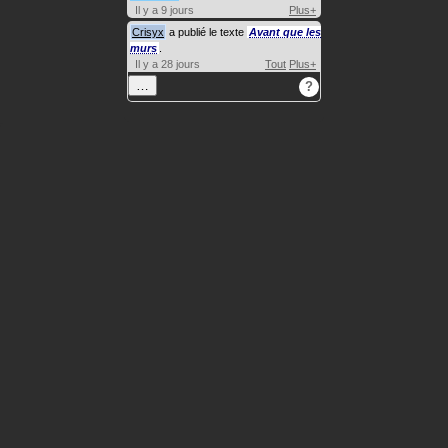
Il y a 9 jours
Plus+
Crisyx
a publié le texte
Avant que les
murs
.
Il y a 28 jours
Tout
Plus+
…
?