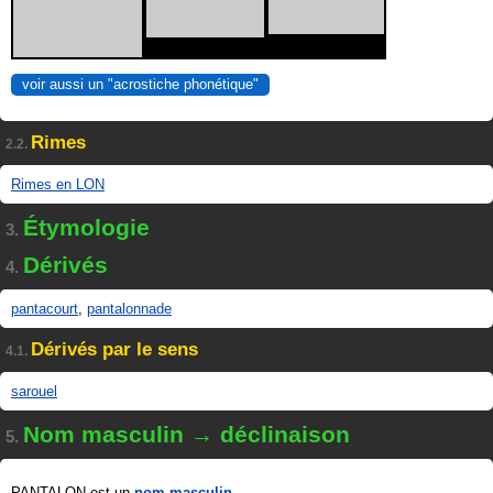
voir aussi un "acrostiche phonétique"
Rimes
2.2.
Rimes en LON
Étymologie
3.
Dérivés
4.
pantacourt
,
pantalonnade
Dérivés par le sens
4.1.
sarouel
Nom masculin → déclinaison
5.
PANTALON est un
nom masculin
.