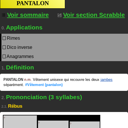
PANTALON
Voir sommaire
Voir section Scrabble
Applications
0.
Rimes
Dico inverse
Anagrammes
Définition
1.
PANTALON
n.m.
Vêtement unisexe qui recouvre les deux
jambes
séparément.
#Vêtement
(pantalon)
Prononciation (3 syllabes)
2.
Rébus
2.1.
?
?
?