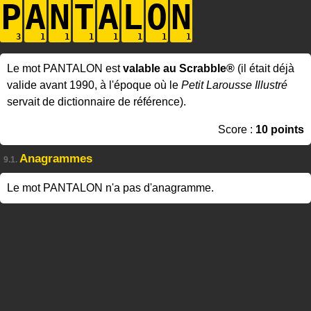
P
A
N
T
A
L
O
N
Le mot PANTALON est
valable au Scrabble®
(il était déjà
valide avant 1990, à l'époque où le
Petit Larousse Illustré
servait de dictionnaire de référence).
Score :
10 points
Anagrammes
9.1.
Le mot PANTALON n'a pas d'anagramme.