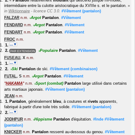
«
Pantalon
relativement
moulant
qui descend jusque mi-mollet,
intermédiaire entre la culotte aristocratique du XVIIIe s. et le pantalon.
»
in
Wiktionnaire
- licence CC 3.0.
#Vêtement
(pantalon)
FALZAR
n.m.
Argot
Pantalon
.
#Vêtement
#
FENDARD
n.m.
Argot
Pantalon
.
#Vêtement
#
FENDART
n.m.
Argot
Pantalon
.
#Vêtement
#
FROC
n.m.
…▼
Populaire
Pantalon
.
#Vêtement
PAR EXTENSION
#
FUSEAU
,
X
n.m.
…▼
Ski
Pantalon
de ski.
#Vêtement
(combinaison)
#
FUTAL
,
S
n.m.
Argot
Pantalon
.
#Vêtement
#
°
HAKAMA
°
n.m.
Sport
(combat)
Pantalon
large utilisé dans certains
#
arts martiaux japonais.
#Vêtement
(pantalon)
JEAN
n.m.
Pantalon
, généralement
bleu
, à coutures et
rivets
apparents,
fabriqué à partir d'une toile très solide.
#Vêtement
(pantalon)
…▼
JODHPUR
n.m.
Hippisme
Pantalon
d'équitation.
#Inde
#Vêtement
#
(pantalon)
KNICKER
n.m.
Pantalon
resserré au-dessous du genou.
#Vêtement