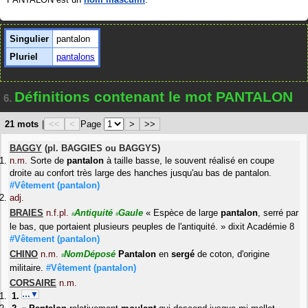
Singulier
pantalon
Pluriel
pantalons
Définitions contenant le mot PANTALON
6.
21 mots
|
<<
<
Page
>
>>
BAGGY
(pl.
BAGGIES
ou
BAGGYS
)
n.m.
Sorte de
pantalon
à taille basse, le souvent réalisé en coupe
droite au confort très large des hanches jusqu'au bas de pantalon.
#Vêtement
(pantalon)
adj.
BRAIES
n.f.pl.
Antiquité
Gaule
«
Espèce de large
pantalon
, serré par
#
#
le bas, que portaient plusieurs peuples de l'antiquité.
»
dixit
Académie 8
#Vêtement
(pantalon)
CHINO
n.m.
NomDéposé
Pantalon
en
sergé
de coton, d'origine
#
militaire.
#Vêtement
(pantalon)
CORSAIRE
n.m.
…▼