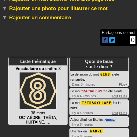
Rajouter une photo pour illustrer ce mot
Rajouter un commentaire
Partageons ce mot
0
Liste thématique
Quoi de beau
sur le dico ?
Vocabulaire du chiffre 8
La définition du mot
GENS
a été
remaniée.
Dans 8 minutes
Plus+
Le mot
RACIALISME
a été ajouté.
Il y a 45 minutes
Tout
Plus+
Le mot
TÉTRASYLLABE
fait le
buzz !
38 mots
Il y a 4 heures
Tout
Plus+
OCTAÈDRE
,
THÊTA
,
Aujourd'hui, on fête les
Amour
.
HUITAINE
, …
Il y a 8 heures
Une flexion :
NARRE
Il y a 8 heures