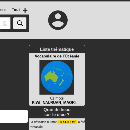
+
mes
Tout
Liste thématique
Vocabulaire de l'Océanie
61 mots
KIWI
,
NAURUAN
,
MAORI
, …
Quoi de beau
sur le dico ?
La définition du mot
INACHEVÉ
a été
remaniée.