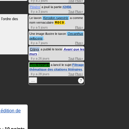
Il y a 2 jours
Tout
Plus+
Pépère
a joué la partie
#2456
.
Il y a 3 jours
Tout
Plus+
Le taxon
Kerodon rupestris
a comme
 l'ordre des
nom vernaculaire
MOCO
.
Il y a 5 jours
Plus+
Une image illustre le taxon
Oecanthus
pellucens
.
Il y a 7 jours
Plus+
Crisyx
a publié le texte
Avant que les
murs
.
Il y a 26 jours
Tout
Plus+
addictionnaire
a lancé le sujet
Filtrage
thématique des citations littéraires
.
Il y a 28 jours
Tout
Plus+
…
?
édition de