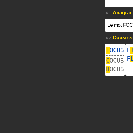
Anagra
6.1.
Le mot FOC
Cousins
6.2.
L
OCUS
F
F
C
OCUS
D
OCUS