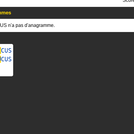
Scor
mmes
US n'a pas d'anagramme.
I
CUS
U
CUS