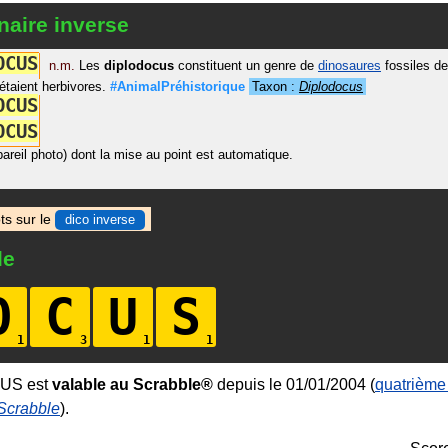
naire inverse
O
C
U
S
n.m.
Les
diplodocus
constituent un genre de
dinosaures
fossiles de
 étaient herbivores.
#AnimalPréhistorique
Taxon :
Diplodocus
O
C
U
S
O
C
U
S
areil photo) dont la mise au point est automatique.
ts sur le
dico inverse
le
O
C
U
S
CUS est
valable au Scrabble®
depuis le 01/01/2004 (
quatrième 
 Scrabble
).