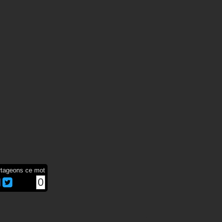
rtageons ce mot
0