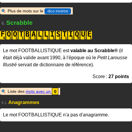
Plus de mots sur le
dico inverse
Scrabble
6.
F
O
O
T
B
A
L
L
I
S
T
I
Q
U
E
Le mot FOOTBALLISTIQUE est
valable au Scrabble®
(il
était déjà valide avant 1990, à l'époque où le
Petit Larousse
Illustré
servait de dictionnaire de référence).
Score :
27 points
Liste des
mots avec un
Q
Anagrammes
6.1.
Le mot FOOTBALLISTIQUE n'a pas d'anagramme.