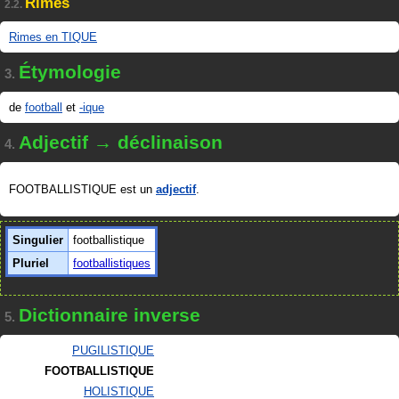
Rimes
2.2.
Rimes en TIQUE
Étymologie
3.
de
football
et
-ique
Adjectif → déclinaison
4.
FOOTBALLISTIQUE est un
adjectif
.
Singulier
footballistique
Pluriel
footballistiques
Dictionnaire inverse
5.
PUGILISTIQUE
FOOTBALLISTIQUE
HOLISTIQUE