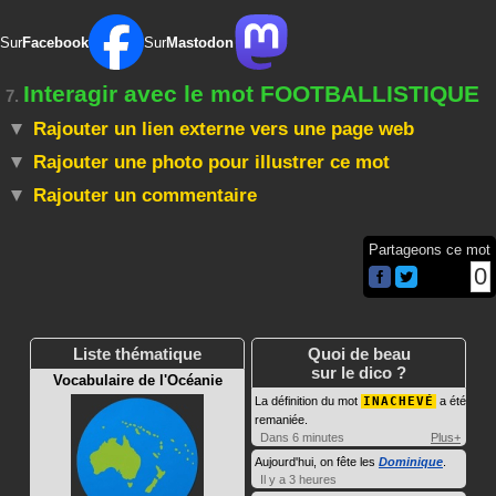
Sur
Facebook
Sur
Mastodon
Interagir avec le mot FOOTBALLISTIQUE
7.
Rajouter un lien externe vers une page web
Rajouter une photo pour illustrer ce mot
Rajouter un commentaire
Partageons ce mot
0
Liste thématique
Quoi de beau
sur le dico ?
Vocabulaire de l'Océanie
La définition du mot
INACHEVÉ
a été
remaniée.
Dans 6 minutes
Plus+
Aujourd'hui, on fête les
Dominique
.
Il y a 3 heures