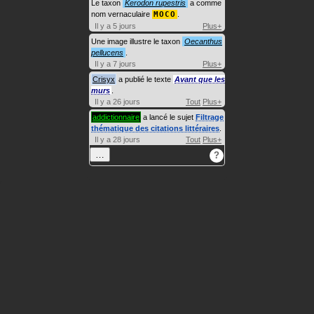
Le taxon
Kerodon rupestris
a comme
nom vernaculaire
MOCO
.
Il y a 5 jours
Plus+
Une image illustre le taxon
Oecanthus
pellucens
.
Il y a 7 jours
Plus+
Crisyx
a publié le texte
Avant que les
murs
.
Il y a 26 jours
Tout
Plus+
addictionnaire
a lancé le sujet
Filtrage
thématique des citations littéraires
.
Il y a 28 jours
Tout
Plus+
…
?