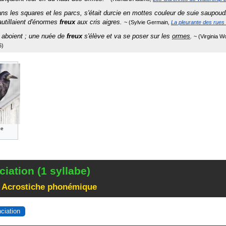
ans les squares et les parcs, s'était durcie en mottes couleur de suie saupoud
autillaient d'énormes
freux
aux cris aigres.
Sylvie Germain
La pleurante des rues
 aboient ; une nuée de
freux
s'élève et va se poser sur les
ormes
.
Virginia W
6
ne
iation (1 syllabe)
 Acrostiche phonémique
nciation