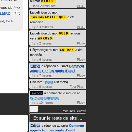
au mot
BIRIBI
.
Dans 20 minutes
Plus+
rées de fine
La définition du mot
 Prague
1992
SARDANAPALESQUE
a été
oolf
De la
remaniée.
Il y a 4 minutes
Plus+
La définition du mot
OUED
renvoie
vers
ARROYO
.
Il y a 2 heures
Plus+
L'étymologie du mot
COUDÉE
a été
modifiée.
Il y a 6 heures
Plus+
Crisyx
a répondu au sujet
Comment
appelle t-on les ronds d'eau?
.
Il y a 7 heures
Plus+
Une liste :
#Huit
(38 mots)
Il y a 9 heures
Tout
Plus+
Swebble
a commenté le mot-dièse
#Groupe#Musique
.
Il y a 10 heures
Plus+
…
voir toute l'activité
Et sur le reste du site …
Crisyx
a répondu au sujet
Comment
appelle t-on les ronds d'eau?
.