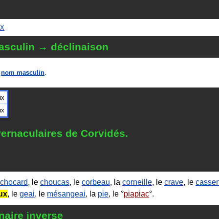
UX
sculin → déclinaison
n
nom masculin
.
ux
ux
ernaculaires de Corvidés.
chocard
, le
choucas
, le
corbeau
, la
corneille
, le
crave
, le
cassen
ux
, le
geai
, le
mésangeai
, la
pie
, le
piapiac
.
naire inverse