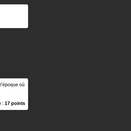
à l'époque où
e :
17 points