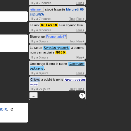
Il y a 7 heures
Plus+
etiennem
a joué la partie
Mercredi 05
juin 2024
.
Il y a 7 heures
Tout
Plus+
Le mot
OCTAVON
a un étymon latin.
Il y a 9 heures
Plus+
Bienvenue
Promenade87
!
Il y a 3 jours
Tout
Plus+
Le taxon
Kerodon rupestris
a comme
nom vernaculaire
MOCO
.
Il y a 5 jours
Plus+
Une image illustre le taxon
Oecanthus
pellucens
.
Il y a 8 jours
Plus+
Crisyx
a publié le texte
Avant que les
murs
.
Il y a 27 jours
Tout
Plus+
…
?
oix
, le