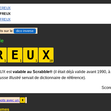
EREUX
FREUX
FREUX
ts sur le
dico inverse
le
R
E
U
X
UX est
valable au Scrabble®
(il était déjà valide avant 1990, 
usse Illustré
servait de dictionnaire de référence).
Scor
ots avec un
X
mmes