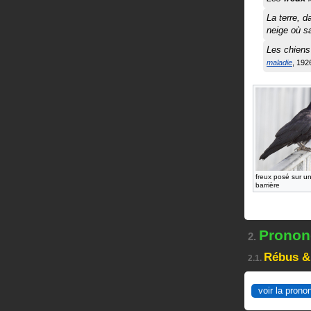
La terre, d
neige où s
Les chiens
maladie
192
freux posé sur u
barrière
Prononc
2.
Rébus &
2.1.
voir la prono