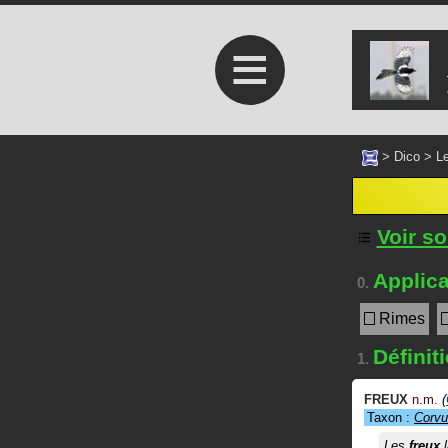
≡
>
Dico
>
Le
Voir s
Applica
0.
Rimes
Définit
1.
FREUX
n.m.
(
Taxon :
Corvu
Les
freux
l