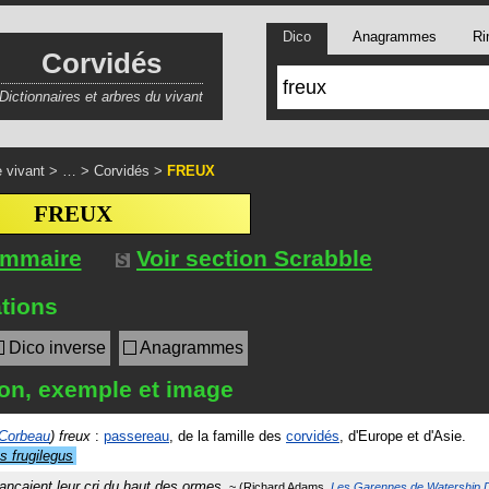
Dico
Anagrammes
Ri
Corvidés
Dictionnaires et arbres du vivant
 vivant
> … >
Corvidés
>
FREUX
FREUX
ommaire
Voir section Scrabble
tions
Dico inverse
Anagrammes
ion, exemple et image
Corbeau
) freux
:
passereau
, de la famille des
corvidés
, d'Europe et d'Asie.
s frugilegus
ançaient leur cri du haut des ormes.
Richard Adams
Les Garennes de Watership