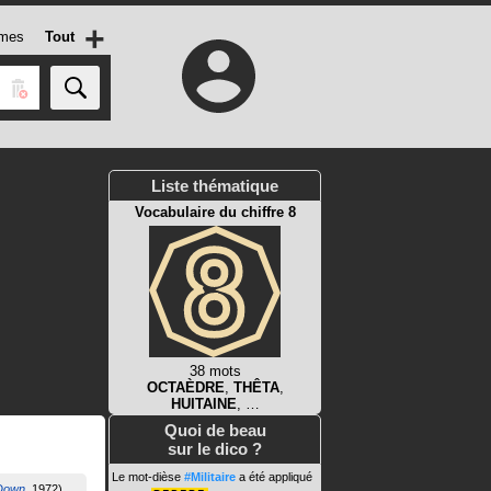
+
mes
Tout
Liste thématique
Vocabulaire du chiffre 8
38 mots
OCTAÈDRE
,
THÊTA
,
HUITAINE
, …
Quoi de beau
sur le dico ?
Le mot-dièse
#Militaire
a été appliqué
 Down
1972