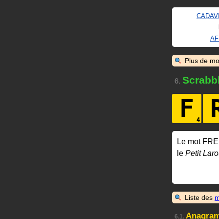
CADAV
AF
Plus de mo
Scrabb
6.
F
Le mot FRE
le
Petit Laro
Liste des
m
Anagra
6.1.