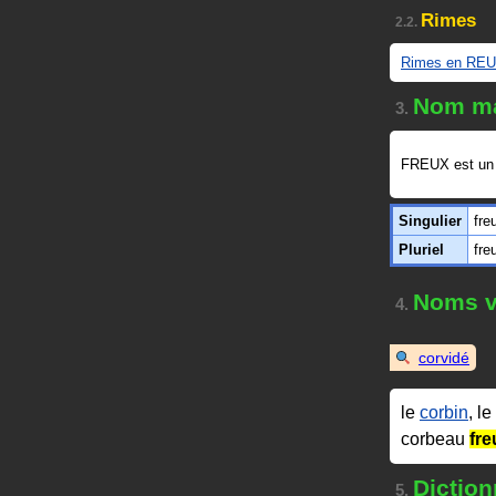
Rimes
2.2.
Rimes en RE
Nom ma
3.
FREUX est u
Singulier
fre
Pluriel
fre
Noms v
4.
corvidé
le
corbin
, le
corbeau
fre
Diction
5.