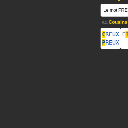
Le mot FRE
Cousins
6.2.
C
REUX
F
P
REUX