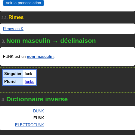
voir la prononciation
Rimes
2.2.
Rimes en K
Nom masculin → déclinaison
3.
FUNK est un
nom masculin
.
Singulier
funk
Pluriel
funks
Dictionnaire inverse
4.
DUNK
FUNK
ELECTROFUNK