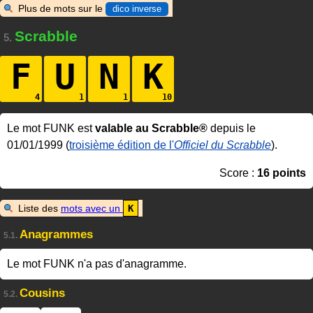
Plus de mots sur le
dico inverse
Scrabble
5.
F
U
N
K
Le mot FUNK est
valable au Scrabble®
depuis le
01/01/1999 (
troisième édition de l'
Officiel du Scrabble
).
Score :
16 points
Liste des
mots avec un
K
Anagrammes
5.1.
Le mot FUNK n'a pas d'anagramme.
Cousins
5.2.