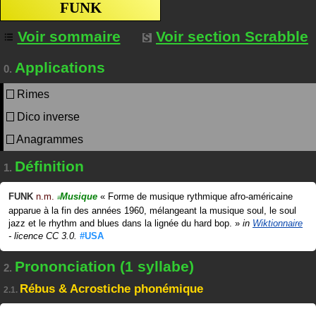
FUNK
Voir sommaire
Voir section Scrabble
Applications
0.
Rimes
Dico inverse
Anagrammes
Définition
1.
FUNK
n.m.
Musique
«
Forme de musique rythmique afro-américaine
#
apparue à la fin des années 1960, mélangeant la musique soul, le soul
jazz et le rhythm and blues dans la lignée du hard bop.
»
in
Wiktionnaire
- licence CC 3.0.
#USA
Prononciation (1 syllabe)
2.
Rébus & Acrostiche phonémique
2.1.