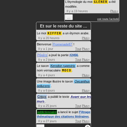
L'étymologie du mot
GLÉNER
a été
modifiée.
Il y a 19 heures
Plus+
…
voir toute l'activité
Et sur le reste du site …
Le mot
KIFFER
a un étymon arabe.
Il y a 20 heures
Plus+
Bienvenue
Promenade87
!
Il y a 1 jour
Tout
Plus+
Pépère
a joué la partie
#2456
.
Il y a 2 jours
Tout
Plus+
Le taxon
Kerodon rupestris
a comme
nom vernaculaire
MOCO
.
Il y a 4 jours
Plus+
Une image illustre le taxon
Oecanthus
pellucens
.
Il y a 6 jours
Plus+
Crisyx
a publié le texte
Avant que les
murs
.
Il y a 25 jours
Tout
Plus+
addictionnaire
a lancé le sujet
Filtrage
thématique des citations littéraires
.
Il y a 27 jours
Tout
Plus+