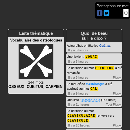
Partageons ce mot
0
Liste thématique
Quoi de beau
sur le dico ?
Vocabulaire des ostéologues
Aujourd'hui, on fête les
Gaétan
.
Il y a 5 heures
Une flexion :
VOUAI
Il y a 5 heures
La définition du mot
EFFUSION
a été
remaniée.
Il y a 6 heures
Plus+
144 mots
Le mot-dièse
#Ostéologie
a été
OSSEUX
,
CUBITUS
,
CARPIEN
,
appliqué au mot
CAL
.
…
Il y a 9 heures
Plus+
Une liste :
#Ostéologie
(144 mots)
Il y a 11 heures
Tout
Plus+
La définition du mot
CLAVICULAIRE
renvoie vers
CLAVICULE
.
Il y a 15 heures
Plus+