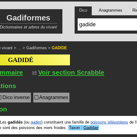
Dico
Anagrammes
Ri
Gadiformes
Dictionnaires et arbres du vivant
 vivant
> … >
Gadiformes
>
GADIDE
GADIDÉ
ommaire
Voir section Scrabble
tions
Dico inverse
Anagrammes
ion
Les
gadidés
(ou
gades
) constituent une famille de
poissons téléostéens
de l'
e sont des poissons des mers froides.
Taxon :
Gadidae