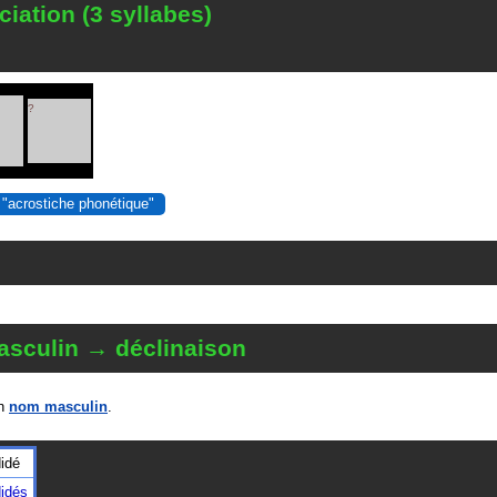
iation (3 syllabes)
?
 "acrostiche phonétique"
sculin → déclinaison
un
nom masculin
.
idé
idés