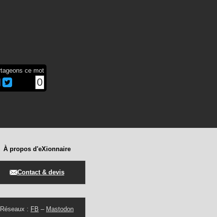
rtageons ce mot
0
À propos d'eXionnaire
Contact & devis
Réseaux :
FB
–
Mastodon