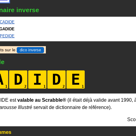
naire inverse
ICADIDE
GADIDE
IPEDIDE
ts sur le
dico inverse
le
A
D
I
D
E
IDE est
valable au Scrabble®
(il était déjà valide avant 1990,
arousse Illustré
servait de dictionnaire de référence).
Sco
mmes