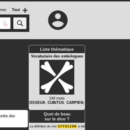
+
mes
Tout
Liste thématique
Vocabulaire des ostéologues
144 mots
OSSEUX
,
CUBITUS
,
CARPIEN
,
…
Quoi de beau
ordre des
sur le dico ?
La définition du mot
EFFUSION
a été