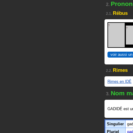
Prononc
2.
Rébus
2.1.
?
?
voir aussi un
Rimes
2.2.
Rimes en IDÉ
Nom ma
3.
GADIDÉ est 
Singulier
gad
Pluriel
gad