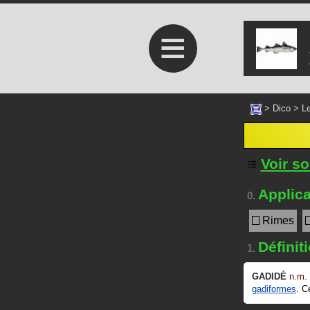
≡
>
Dico
>
Le
Voir s
Applica
0.
Rimes
Définit
1.
GADIDÉ
n.m.
gadiformes
. C