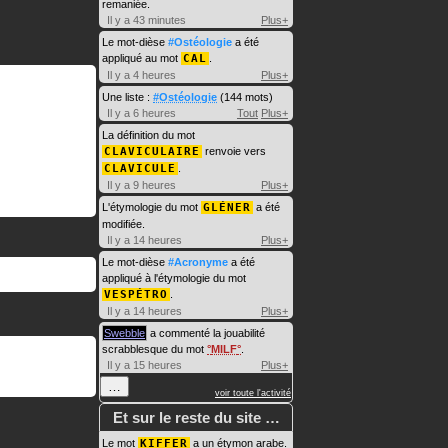
remaniée.
Il y a 43 minutes
Plus+
Le mot-dièse
#Ostéologie
a été
appliqué au mot
CAL
.
Il y a 4 heures
Plus+
Une liste :
#Ostéologie
(144 mots)
Il y a 6 heures
Tout
Plus+
La définition du mot
CLAVICULAIRE
renvoie vers
CLAVICULE
.
Il y a 9 heures
Plus+
L'étymologie du mot
GLÉNER
a été
modifiée.
Il y a 14 heures
Plus+
Le mot-dièse
#Acronyme
a été
appliqué à l'étymologie du mot
VESPÉTRO
.
Il y a 14 heures
Plus+
Swebble
a commenté la jouabilité
scrabblesque du mot
MILF
.
Il y a 15 heures
Plus+
…
voir toute l'activité
Et sur le reste du site …
Le mot
KIFFER
a un étymon arabe.