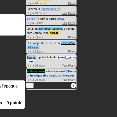
Il y a 14 heures
Plus+
Bienvenue
Promenade87
!
Il y a 19 heures
Tout
Plus+
Pépère
a joué la partie
#2456
.
Il y a 2 jours
Tout
Plus+
Le taxon
Kerodon rupestris
a comme
nom vernaculaire
MOCO
.
Il y a 4 jours
Plus+
Une image illustre le taxon
Oecanthus
pellucens
.
Il y a 6 jours
Plus+
Crisyx
a publié le texte
Avant que les
murs
.
Il y a 25 jours
Tout
Plus+
addictionnaire
a lancé le sujet
Filtrage
thématique des citations littéraires
.
Il y a 26 jours
Tout
Plus+
…
?
 à l'époque
re :
9 points