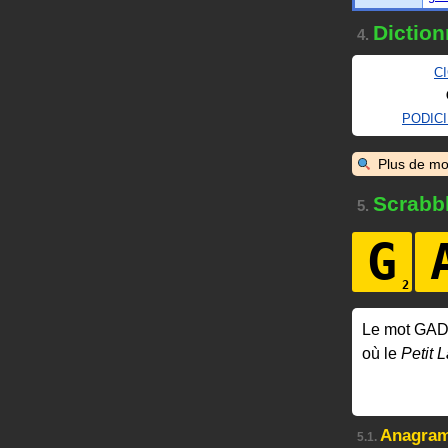
Diction
4.
C
PODIC
Plus de mo
Scrabb
5.
G
Le mot GAD
où le
Petit L
Anagra
5.1.