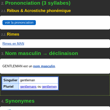
Prononciation (3 syllabes)
2.
Rébus & Acrostiche phonémique
2.1.
voir la prononciation
Rimes
2.2.
Rimes en MAN
Nom masculin → déclinaison
3.
GENTLEMAN est un
nom masculin
.
Singulier
gentleman
Pluriel
gentlemans
ou
gentlemen
Synonymes
4.