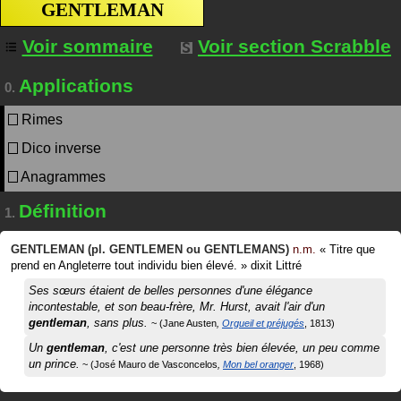
GENTLEMAN
Voir sommaire
Voir section Scrabble
Applications
0.
Rimes
Dico inverse
Anagrammes
Définition
1.
GENTLEMAN
(pl.
GENTLEMEN
ou
GENTLEMANS
)
n.m.
«
Titre que
prend en Angleterre tout individu bien élevé.
»
dixit
Littré
Ses sœurs étaient de belles personnes d'une élégance
incontestable, et son beau-frère, Mr. Hurst, avait l'air d'un
gentleman
, sans plus.
Jane Austen
Orgueil et préjugés
1813
Un
gentleman
, c'est une personne très bien élevée, un peu comme
un prince.
José Mauro de Vasconcelos
Mon bel oranger
1968