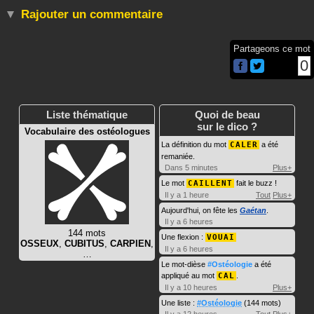
Rajouter un commentaire
Partageons ce mot
0
Liste thématique
Quoi de beau
sur le dico ?
Vocabulaire des ostéologues
La définition du mot
CALER
a été
remaniée.
Dans 5 minutes
Plus+
Le mot
CAILLENT
fait le buzz !
Il y a 1 heure
Tout
Plus+
Aujourd'hui, on fête les
Gaétan
.
Il y a 6 heures
144 mots
Une flexion :
VOUAI
OSSEUX
,
CUBITUS
,
CARPIEN
,
Il y a 6 heures
…
Le mot-dièse
#Ostéologie
a été
appliqué au mot
CAL
.
Il y a 10 heures
Plus+
Une liste :
#Ostéologie
(144 mots)