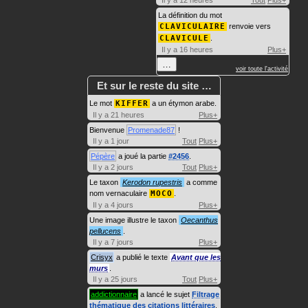
Il y a 12 heures
Tout
Plus+
La définition du mot
CLAVICULAIRE
renvoie vers
CLAVICULE
.
Il y a 16 heures
Plus+
…
voir toute l'activité
Et sur le reste du site …
Le mot
KIFFER
a un étymon arabe.
Il y a 21 heures
Plus+
Bienvenue
Promenade87
!
Il y a 1 jour
Tout
Plus+
Pépère
a joué la partie
#2456
.
Il y a 2 jours
Tout
Plus+
Le taxon
Kerodon rupestris
a comme
nom vernaculaire
MOCO
.
Il y a 4 jours
Plus+
Une image illustre le taxon
Oecanthus
pellucens
.
Il y a 7 jours
Plus+
Crisyx
a publié le texte
Avant que les
murs
.
Il y a 25 jours
Tout
Plus+
addictionnaire
a lancé le sujet
Filtrage
thématique des citations littéraires
.