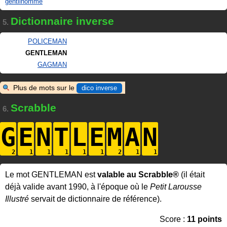
gentilhomme
Dictionnaire inverse
5.
POLICEMAN
GENTLEMAN
GAGMAN
Plus de mots sur le
dico inverse
Scrabble
6.
G
E
N
T
L
E
M
A
N
Le mot GENTLEMAN est
valable au Scrabble®
(il était
déjà valide avant 1990, à l'époque où le
Petit Larousse
Illustré
servait de dictionnaire de référence).
Score :
11 points