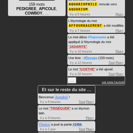
159 mots
AQUARIOPHILE
renvoie vers
PEDIGREE
,
APICOLE
,
AQUARIUM
.
COWBOY
, …
Il y a 5 heures
Plus+
L'étymologie du mot
AFFOURRAGEMENT
a été modifiée.
Il y a 7 heures
Plus+
Le mot-dièse
#Toponyme
a été
appliqué à l'étymologie du mot
JADARITE
.
Il y a 10 heures
Plus+
Une liste :
#Élevage
(159 mots)
Il y a 12 heures
Tout
Plus+
Le mot
GOETHE
a été ajouté.
Il y a 20 heures
Tout
Plus+
…
voir toute l'activité
Et sur le reste du site …
Bienvenue
Angeline
!
Il y a 8 heures
Tout
Plus+
Le mot
TRISÉQUER
a un étymon
latin.
Il y a 9 heures
Plus+
Pépère
a joué la partie
#2456
.
Il y a 1 jour
Tout
Plus+