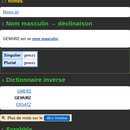
Rimes
2.2.
Rimes en
Nom masculin → déclinaison
3.
GEWURZ est un
nom masculin
.
Singulier
gewurz
Pluriel
gewurz
Dictionnaire inverse
4.
GWERZ
GEWURZ
ERSATZ
Plus de mots sur le
dico inverse
Scrabble