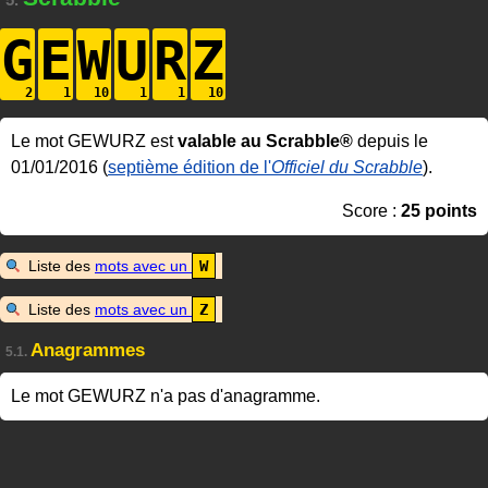
5.
G
E
W
U
R
Z
Le mot GEWURZ est
valable au Scrabble®
depuis le
01/01/2016 (
septième édition de l'
Officiel du Scrabble
).
Score :
25 points
Liste des
mots avec un
W
Liste des
mots avec un
Z
Anagrammes
5.1.
Le mot GEWURZ n'a pas d'anagramme.