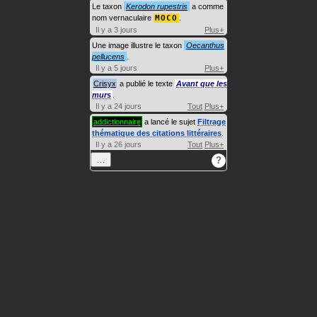
Le taxon
Kerodon rupestris
a comme
nom vernaculaire
MOCO
.
Il y a 3 jours
Plus+
Une image illustre le taxon
Oecanthus
pellucens
.
Il y a 5 jours
Plus+
Crisyx
a publié le texte
Avant que les
murs
.
Il y a 24 jours
Tout
Plus+
addictionnaire
a lancé le sujet
Filtrage
thématique des citations littéraires
.
Il y a 26 jours
Tout
Plus+
…
?