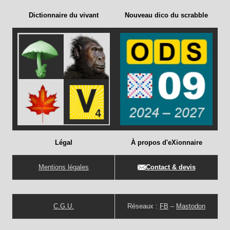
Dictionnaire du vivant
Nouveau dico du scrabble
Légal
À propos d'eXionnaire
Mentions légales
Contact & devis
C.G.U.
Réseaux :
FB
–
Mastodon