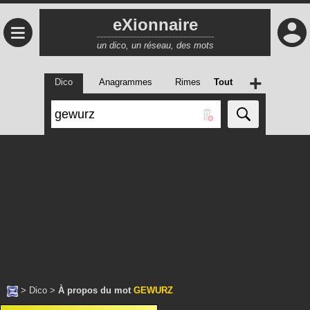
eXionnaire
≡
un dico, un réseau, des mots
+
Dico
Anagrammes
Rimes
Tout
>
Dico
>
À propos du mot
GEWURZ