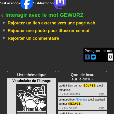
Sur
Facebook
Sur
Mastodon
Interagir avec le mot GEWURZ
6.
Rajouter un lien externe vers une page web
Rajouter une photo pour illustrer ce mot
Rajouter un commentaire
Partageons ce mot
0
Liste thématique
Quoi de beau
sur le dico ?
Vocabulaire de l'élevage
La définition du mot
ÉCURIE
a été
remaniée.
Il y a 33 minutes
Plus+
Le mot-dièse
#Élevage
a été appliqué
au mot
SEXAGE
.
Il y a 5 heures
Plus+
La définition du mot