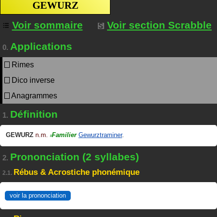
GEWURZ
Voir sommaire
Voir section Scrabble
Applications
0.
Rimes
Dico inverse
Anagrammes
Définition
1.
GEWURZ
n.m.
Familier
Gewurztraminer
.
#
Prononciation (2 syllabes)
2.
Rébus & Acrostiche phonémique
2.1.
voir la prononciation