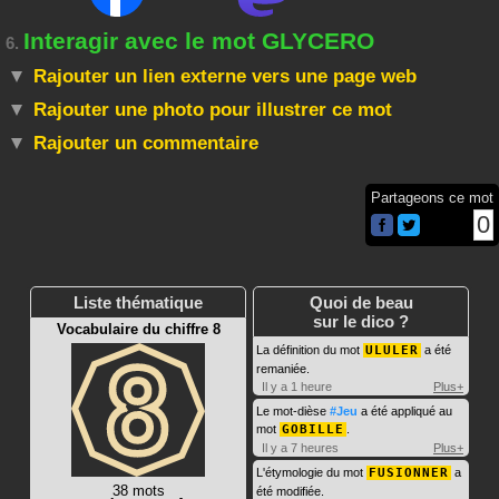
Interagir avec le mot GLYCERO
6.
Rajouter un lien externe vers une page web
Rajouter une photo pour illustrer ce mot
Rajouter un commentaire
Partageons ce mot
0
Liste thématique
Quoi de beau
sur le dico ?
Vocabulaire du chiffre 8
La définition du mot
ULULER
a été
remaniée.
Il y a 1 heure
Plus+
Le mot-dièse
#Jeu
a été appliqué au
mot
GOBILLE
.
Il y a 7 heures
Plus+
L'étymologie du mot
FUSIONNER
a
38 mots
été modifiée.