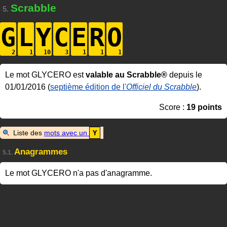
Scrabble
5.
G
L
Y
C
E
R
O
Le mot GLYCERO est
valable au Scrabble®
depuis le
01/01/2016 (
septième édition de l'
Officiel du Scrabble
).
Score :
19 points
Liste des
mots avec un
Y
Anagrammes
5.1.
Le mot GLYCERO n'a pas d'anagramme.