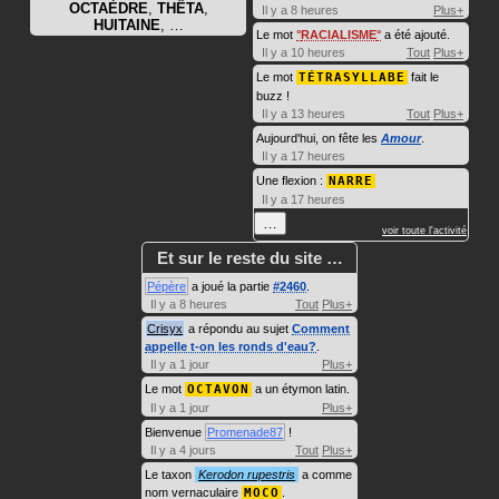
OCTAÈDRE
,
THÊTA
,
Il y a 8 heures
Plus+
HUITAINE
, …
Le mot
RACIALISME
a été ajouté.
Il y a 10 heures
Tout
Plus+
Le mot
TÉTRASYLLABE
fait le
buzz !
Il y a 13 heures
Tout
Plus+
Aujourd'hui, on fête les
Amour
.
Il y a 17 heures
Une flexion :
NARRE
Il y a 17 heures
…
voir toute l'activité
Et sur le reste du site …
Pépère
a joué la partie
#2460
.
Il y a 8 heures
Tout
Plus+
Crisyx
a répondu au sujet
Comment
appelle t-on les ronds d'eau?
.
Il y a 1 jour
Plus+
Le mot
OCTAVON
a un étymon latin.
Il y a 1 jour
Plus+
Bienvenue
Promenade87
!
Il y a 4 jours
Tout
Plus+
Le taxon
Kerodon rupestris
a comme
nom vernaculaire
MOCO
.