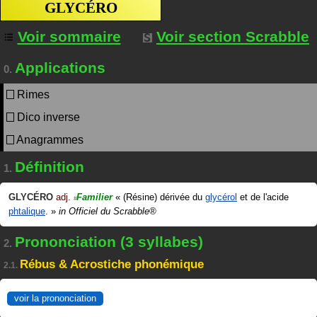
GLYCÉRO
Voir sommaire
Voir section Scrabble
Applications
0.
Rimes
Dico inverse
Anagrammes
Définition
1.
GLYCÉRO
adj.
Familier
«
(Résine) dérivée du
glycérol
et de l'acide
#
phtalique
.
»
in
Officiel du Scrabble®
Prononciation (3 syllabes)
2.
Rébus & Acrostiche phonémique
2.1.
voir la prononciation