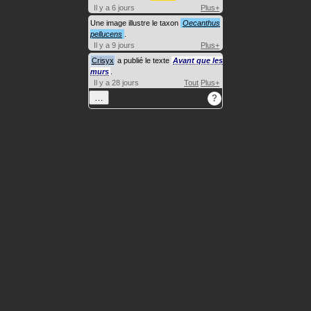
Il y a 6 jours
Plus+
Une image illustre le taxon
Oecanthus
pellucens
.
Il y a 9 jours
Plus+
Crisyx
a publié le texte
Avant que les
murs
.
Il y a 28 jours
Tout
Plus+
…
?