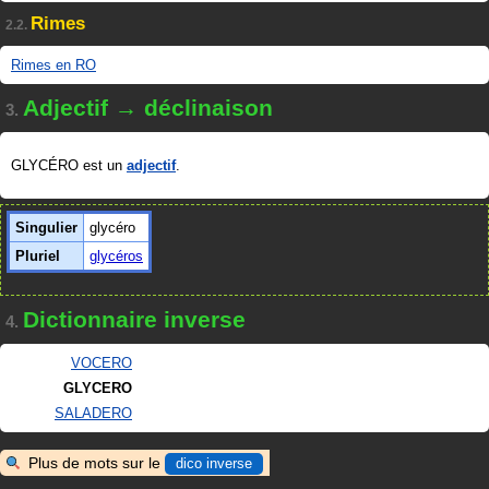
Rimes
2.2.
Rimes en RO
Adjectif → déclinaison
3.
GLYCÉRO est un
adjectif
.
Singulier
glycéro
Pluriel
glycéros
Dictionnaire inverse
4.
VOCERO
GLYCERO
SALADERO
Plus de mots sur le
dico inverse