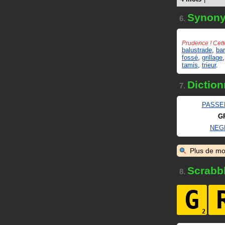
Synon
6.
Prudence ! Cett
balustrade
,
bar
fossé
,
grillage
tamis
,
trieur
.
Diction
7.
PASSE
G
NEG
Plus de mo
Scrabb
8.
G