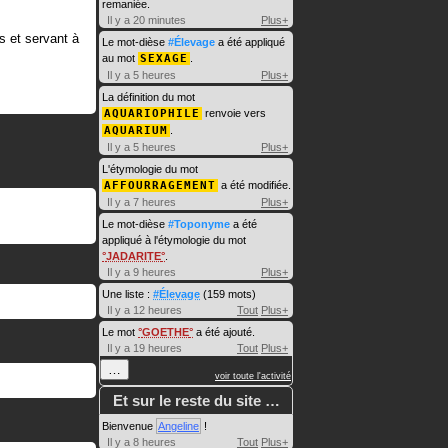
remaniée.
Il y a 20 minutes
Plus+
s et servant à
Le mot-dièse
#Élevage
a été appliqué
au mot
SEXAGE
.
Il y a 5 heures
Plus+
La définition du mot
AQUARIOPHILE
renvoie vers
AQUARIUM
.
Il y a 5 heures
Plus+
L'étymologie du mot
AFFOURRAGEMENT
a été modifiée.
Il y a 7 heures
Plus+
Le mot-dièse
#Toponyme
a été
appliqué à l'étymologie du mot
JADARITE
.
Il y a 9 heures
Plus+
Une liste :
#Élevage
(159 mots)
Il y a 12 heures
Tout
Plus+
Le mot
GOETHE
a été ajouté.
Il y a 19 heures
Tout
Plus+
…
voir toute l'activité
Et sur le reste du site …
Bienvenue
Angeline
!
Il y a 8 heures
Tout
Plus+