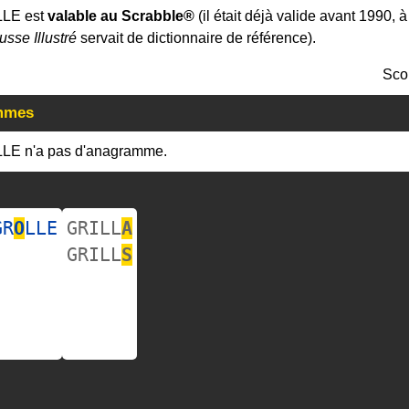
LLE est
valable au Scrabble®
(il était déjà valide avant 1990, 
usse Illustré
servait de dictionnaire de référence).
Sco
mmes
LLE n'a pas d'anagramme.
GR
O
LLE
GRILL
A
GRILL
S