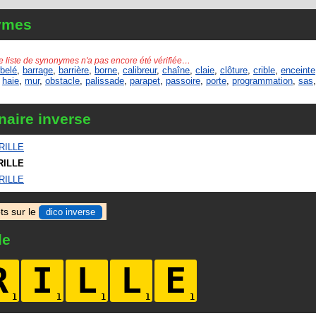
ymes
e liste de synonymes n'a pas encore été vérifiée…
belé
,
barrage
,
barrière
,
borne
,
calibreur
,
chaîne
,
claie
,
clôture
,
crible
,
enceinte
,
haie
,
mur
,
obstacle
,
palissade
,
parapet
,
passoire
,
porte
,
programmation
,
sas
naire inverse
RILLE
RILLE
RILLE
ts sur le
dico inverse
le
R
I
L
L
E