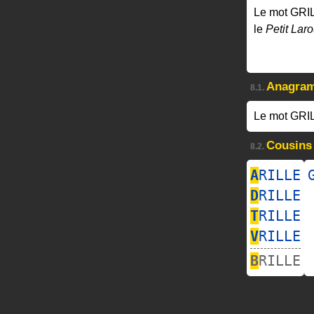
Le mot GRI
le
Petit Laro
Anagra
8.1.
Le mot GRI
Cousins
8.2.
A
RILLE
D
RILLE
T
RILLE
V
RILLE
B
RILLE