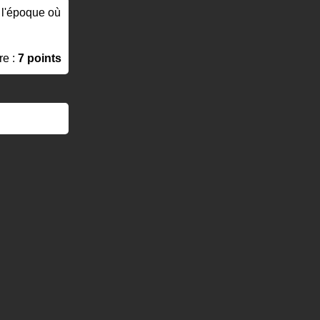
à l'époque où
re :
7 points