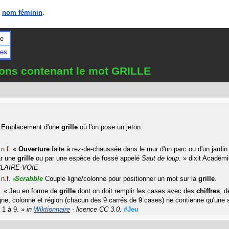
n
nom féminin
.
le
les
ions contenant le mot GRILLE
Emplacement d'une
grille
où l'on pose un jeton.
n.f.
«
Ouverture
faite à rez-de-chaussée dans le mur d'un parc ou d'un jardin 
ar une
grille
ou par une espèce de fossé appelé
Saut de loup
.
»
dixit
Académi
 CLAIRE-VOIE
n.f.
Scrabble
Couple ligne/colonne pour positionner un mot sur la
grille
.
#
.
«
Jeu en forme de
grille
dont on doit remplir les cases avec des
chiffres
, d
gne, colonne et région (chacun des 9 carrés de 9 cases) ne contienne qu'une s
 1 à 9.
»
in
Wiktionnaire
- licence CC 3.0.
#Jeu