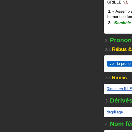
GRILLE
n.f.
«
Assemblag
fermer une fen
Scrabble
#
Prononc
2.
Rébus &
2.1.
voir la prono
Rimes
2.2.
Rimes en ILLE
Dérivé
3.
degrillage
Nom fé
4.