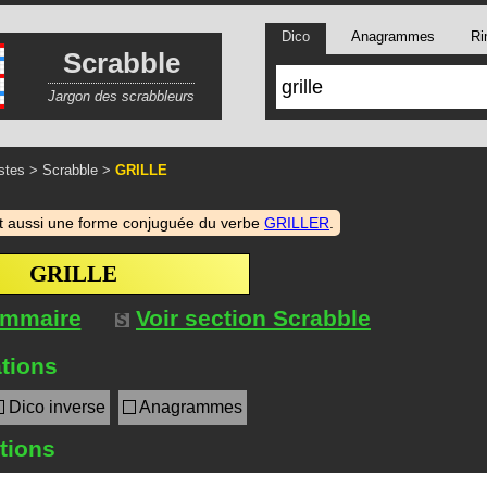
Dico
Anagrammes
Ri
Scrabble
Jargon des scrabbleurs
stes
>
Scrabble
>
GRILLE
 aussi une forme conjuguée du verbe
GRILLER
.
GRILLE
ommaire
Voir section Scrabble
tions
Dico inverse
Anagrammes
itions