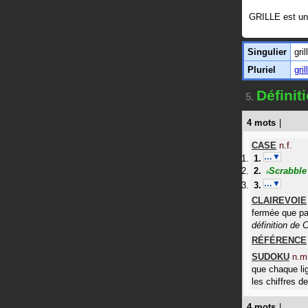
GRILLE est u
Singulier
gril
Pluriel
gril
Définit
5.
4 mots
|
CASE
n.f.
…▼
Scrabble
#
…▼
CLAIREVOIE
fermée que p
définition de
RÉFÉRENCE
SUDOKU
n.m
que chaque li
les chiffres de
4 mots
|