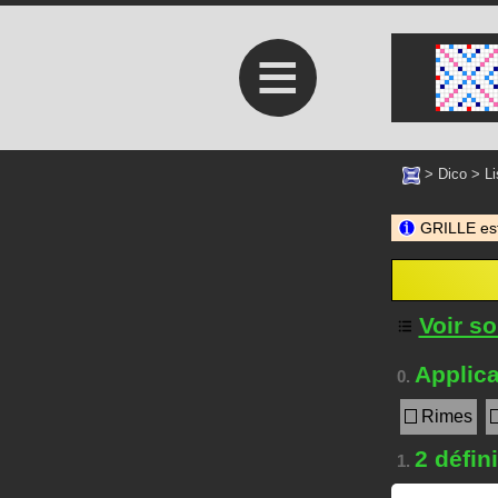
≡
>
Dico
>
Li
GRILLE est
Voir s
Applica
0.
Rimes
2 défin
1.