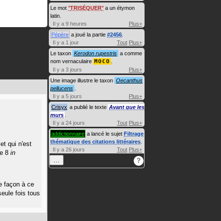
Le mot
TRISÉQUER
a un étymon
latin.
Il y a 9 heures
Plus+
Pépère
a joué la partie
#2456
.
Il y a 1 jour
Tout
Plus+
Le taxon
Kerodon rupestris
a comme
nom vernaculaire
MOCO
.
Il y a 3 jours
Plus+
Une image illustre le taxon
Oecanthus
pellucens
.
Il y a 5 jours
Plus+
Crisyx
a publié le texte
Avant que les
murs
.
Il y a 24 jours
Tout
Plus+
addictionnaire
a lancé le sujet
Filtrage
thématique des citations littéraires
.
et qui n'est
Il y a 26 jours
Tout
Plus+
e 8
in
…
?
e façon à ce
eule fois tous