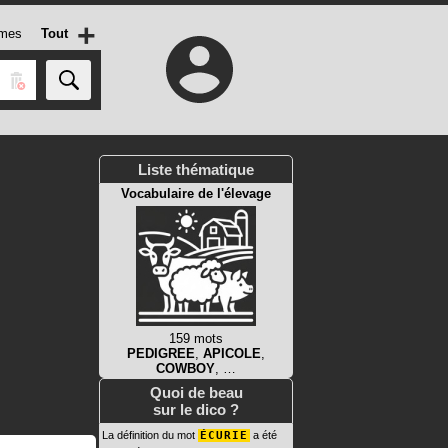
+
mes
Tout
Liste thématique
Vocabulaire de l'élevage
159 mots
PEDIGREE
,
APICOLE
,
COWBOY
, …
Quoi de beau
sur le dico ?
La définition du mot
ÉCURIE
a été