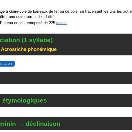
e à claire-voie de barreaux de fer ou de bois, se traversant les uns les autre
être, une ouverture.
»
dixit
Littré
Plateau de jeu, composé de 225
cases
.
iation (1 syllabe)
 Acrostiche phonémique
nciation
s étymologiques
minin → déclinaison