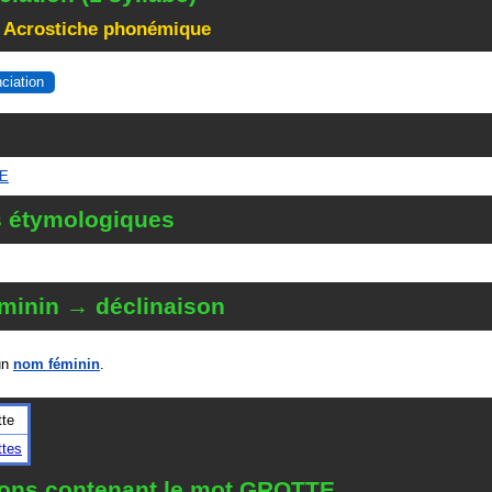
 Acrostiche phonémique
nciation
TE
s étymologiques
minin → déclinaison
un
nom féminin
.
tte
ttes
tions contenant le mot GROTTE