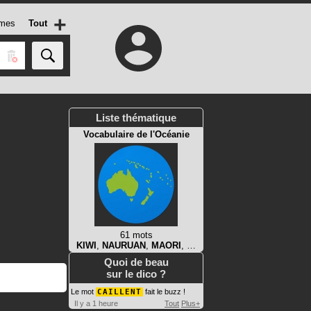
+
mes
Tout
Liste thématique
Vocabulaire de l'Océanie
61 mots
KIWI
,
NAURUAN
,
MAORI
, …
Quoi de beau
sur le dico ?
Le mot
CAILLENT
fait le buzz !
Il y a 1 heure
Tout
Plus+