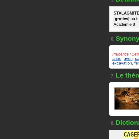
5.
STALAGMIT
[
grottes
] où 
Académie 8
Synon
6.
Prudence ! Cett
antre
,
aven
,
c
excavation
,
fe
Le thè
7.
Diction
8.
C
A
G
E