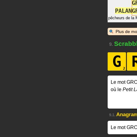
G
P
A
L
A
N
G
pêcheurs de la 
Plus de mo
Scrabb
9.
G
Le mot GR
où le
Petit L
Anagra
9.1.
Le mot GRO