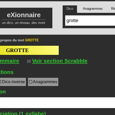
Dico
Anagrammes
Ri
eXionnaire
un dico, un réseau, des mots
 propos du mot
GROTTE
GROTTE
ommaire
Voir section Scrabble
tions
Dico inverse
Anagrammes
ion
iation (1 syllabe)