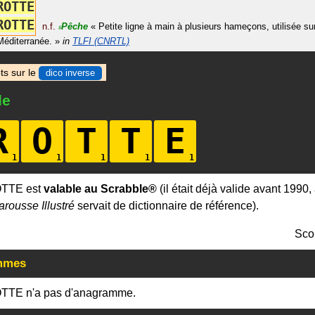
R
O
T
T
E
R
O
T
T
E
n.f.
Pêche
«
Petite ligne à main à plusieurs hameçons, utilisée sur
#
Méditerranée.
»
in
TLFI (CNRTL)
ts sur le
dico inverse
le
R
O
T
T
E
OTTE est
valable au Scrabble®
(il était déjà valide avant 1990,
arousse Illustré
servait de dictionnaire de référence).
Sco
mmes
TTE n'a pas d'anagramme.