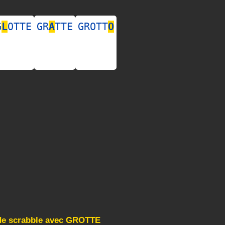
G
L
OTTE
GR
A
TTE
GROTT
O
 de scrabble avec GROTTE