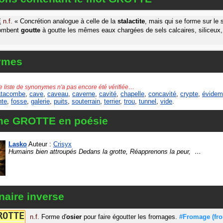
E
n.f.
«
Concrétion analogue à celle de la
stalactite
, mais qui se forme sur le 
tombent
goutte
à goutte les mêmes eaux chargées de sels calcaires, siliceux,
ymes
e liste de synonymes n'a pas encore été vérifiée…
atacombe
,
cave
,
caveau
,
caverne
,
cavité
,
chapelle
,
concavité
,
crypte
,
évidem
nte
,
fosse
,
galerie
,
puits
,
souterrain
,
terrier
,
trou
,
tunnel
,
vide
.
me GROTTE en poésie
Lasko
Auteur :
Crisyx
Humains bien attroupés Dedans la grotte, Réapprenons la peur,
…
naire inverse
R
O
T
T
E
n.f.
Forme d'
osier
pour faire égoutter les fromages.
#Fromage
(fr