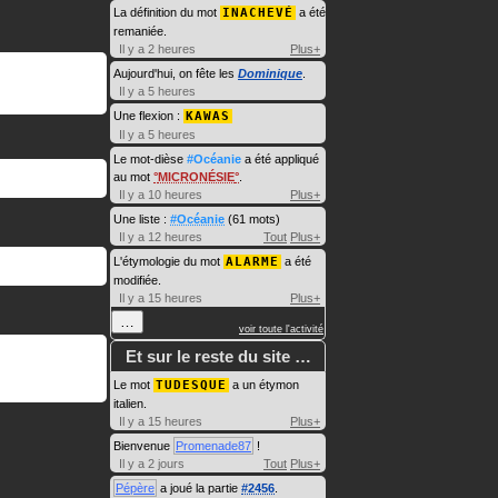
La définition du mot
INACHEVÉ
a été
remaniée.
Il y a 2 heures
Plus+
Aujourd'hui, on fête les
Dominique
.
Il y a 5 heures
Une flexion :
KAWAS
Il y a 5 heures
Le mot-dièse
#Océanie
a été appliqué
au mot
MICRONÉSIE
.
Il y a 10 heures
Plus+
Une liste :
#Océanie
(61 mots)
Il y a 12 heures
Tout
Plus+
L'étymologie du mot
ALARME
a été
modifiée.
Il y a 15 heures
Plus+
…
voir toute l'activité
Et sur le reste du site …
Le mot
TUDESQUE
a un étymon
italien.
Il y a 15 heures
Plus+
Bienvenue
Promenade87
!
Il y a 2 jours
Tout
Plus+
Pépère
a joué la partie
#2456
.