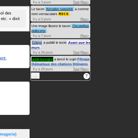
Il y a 3 jours
Tout
Plus+
Le taxon
Kerodon rupestris
a comme
sol des
nom vernaculaire
MOCO
.
 etc.
»
dixit
Il y a 5 jours
Plus+
Une image illustre le taxon
Oecanthus
pellucens
.
Il y a 7 jours
Plus+
Crisyx
a publié le texte
Avant que les
murs
.
Il y a 26 jours
Tout
Plus+
ent
,
addictionnaire
a lancé le sujet
Filtrage
thématique des citations littéraires
.
Il y a 28 jours
Tout
Plus+
…
?
omagerie)