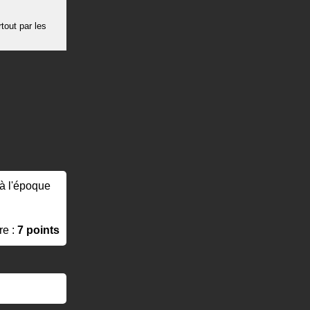
tout par les
 à l'époque
re :
7 points