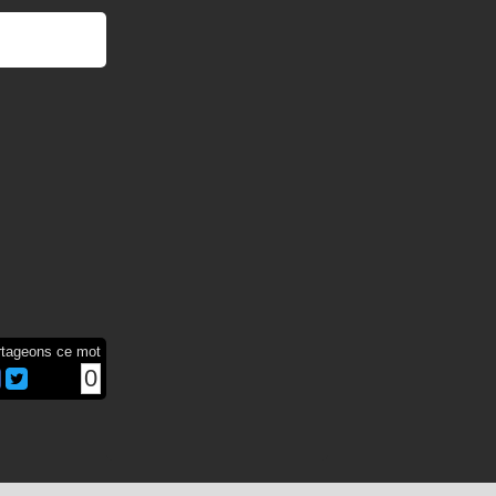
rtageons ce mot
0