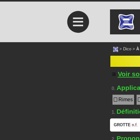
≡
>
Dico
>
À
Voir s
Applica
0.
Rimes
Définit
1.
GROTTE
n.f.
Prononc
2.