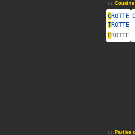
Cousins
9.2.
C
ROTTE
T
ROTTE
F
ROTTE
Parties
9.3.