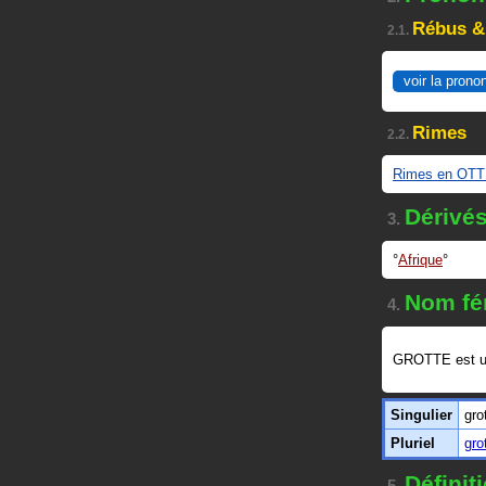
Rébus &
2.1.
voir la prono
Rimes
2.2.
Rimes en OT
Dérivé
3.
Afrique
Nom fé
4.
GROTTE est 
Singulier
gro
Pluriel
gro
Défini