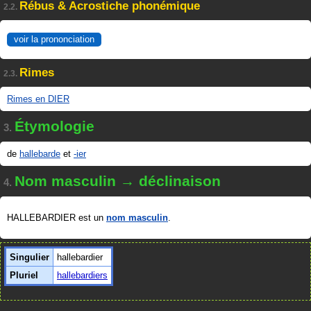
Rébus & Acrostiche phonémique
2.2.
voir la prononciation
Rimes
2.3.
Rimes en DIER
Étymologie
3.
de
hallebarde
et
-ier
Nom masculin → déclinaison
4.
HALLEBARDIER est un
nom masculin
.
Singulier
hallebardier
Pluriel
hallebardiers