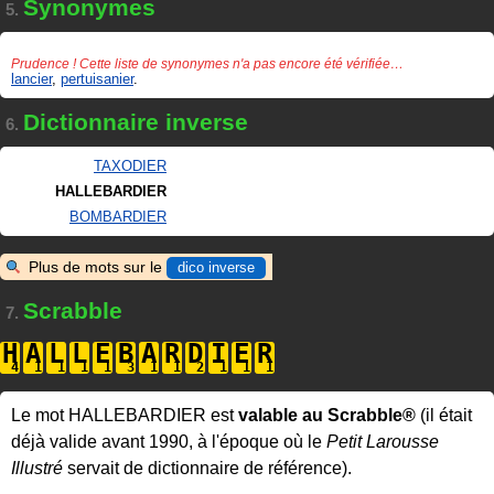
Synonymes
5.
Prudence ! Cette liste de synonymes n'a pas encore été vérifiée…
lancier
,
pertuisanier
.
Dictionnaire inverse
6.
TAXODIER
HALLEBARDIER
BOMBARDIER
Plus de mots sur le
dico inverse
Scrabble
7.
H
A
L
L
E
B
A
R
D
I
E
R
Le mot HALLEBARDIER est
valable au Scrabble®
(il était
déjà valide avant 1990, à l'époque où le
Petit Larousse
Illustré
servait de dictionnaire de référence).