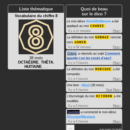
Liste thématique
Quoi de beau
sur le dico ?
Vocabulaire du chiffre 8
Le mot-dièse
#UnitéDeMesure
a été
appliqué au mot
COUDÉE
.
Il y a 11 minutes
Plus+
La définition du mot
GOBAGE
renvoie
vers
GOBER
.
Il y a 58 minutes
Plus+
Crisyx
a répondu au sujet
Comment
38 mots
appelle t-on les ronds d'eau?
.
OCTAÈDRE
,
THÊTA
,
Il y a 3 heures
Plus+
HUITAINE
, …
La définition du mot
DORIQUE
a été
remaniée.
Il y a 4 heures
Plus+
Une liste :
#Huit
(38 mots)
Il y a 5 heures
Tout
Plus+
L'étymologie du mot
OCTODON
a été
modifiée.
Il y a 5 heures
Plus+
Swebble
a commenté le mot-dièse
#Groupe#Musique
.
Il y a 6 heures
Plus+
…
voir toute l'activité