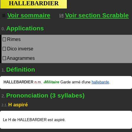
HALLEBARDIER
Voir sommaire
Voir section Scrabble
Applications
0.
Rimes
Dico inverse
Anagrammes
Définition
1.
HALLEBARDIER
n.m.
Militaire
Garde armé d'une
hallebarde
.
#
Prononciation (3 syllabes)
2.
H aspiré
2.1.
Le H de HALLEBARDIER est aspiré.