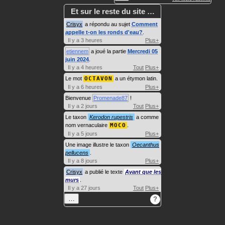
Et sur le reste du site …
Crisyx
a répondu au sujet
Comment
appelle t-on les ronds d'eau?
.
Il y a 3 heures
Plus+
etiennem
a joué la partie
Mercredi 05
juin 2024
.
Il y a 4 heures
Tout
Plus+
Le mot
OCTAVON
a un étymon latin.
Il y a 6 heures
Plus+
Bienvenue
Promenade87
!
Il y a 2 jours
Tout
Plus+
Le taxon
Kerodon rupestris
a comme
nom vernaculaire
MOCO
.
Il y a 5 jours
Plus+
Une image illustre le taxon
Oecanthus
pellucens
.
Il y a 8 jours
Plus+
Crisyx
a publié le texte
Avant que les
murs
.
Il y a 27 jours
Tout
Plus+
…
?