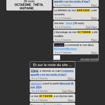
38 mots
appelle t-on les ronds d'eau?
.
OCTAÈDRE
,
THÊTA
,
Il y a 4 heures
Plus+
HUITAINE
, …
La définition du mot
DORIQUE
a été
remaniée.
Il y a 5 heures
Plus+
Une liste :
#Huit
(38 mots)
Il y a 6 heures
Tout
Plus+
L'étymologie du mot
OCTODON
a été
modifiée.
Il y a 6 heures
Plus+
Swebble
a commenté le mot-dièse
#Groupe#Musique
.
Il y a 7 heures
Plus+
…
voir toute l'activité
Et sur le reste du site …
Crisyx
a répondu au sujet
Comment
appelle t-on les ronds d'eau?
.
Il y a 4 heures
Plus+
etiennem
a joué la partie
Mercredi 05
juin 2024
.
Il y a 5 heures
Tout
Plus+
Le mot
OCTAVON
a un étymon latin.
Il y a 7 heures
Plus+