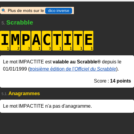
Plus de mots sur le
dico inverse
Scrabble
5.
I
M
P
A
C
T
I
T
E
Le mot IMPACTITE est
valable au Scrabble®
depuis le
01/01/1999 (
troisième édition de l'
Officiel du Scrabble
).
Score :
14 points
Anagrammes
5.1.
Le mot IMPACTITE n'a pas d'anagramme.