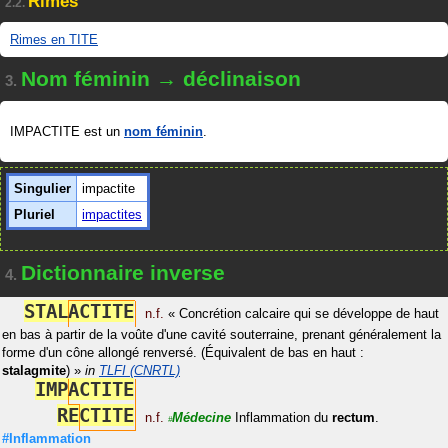
Rimes
2.2.
Rimes en TITE
Nom féminin → déclinaison
3.
IMPACTITE est un
nom féminin
.
Singulier
impactite
Pluriel
impactites
Dictionnaire inverse
4.
S
T
A
L
A
C
T
I
T
E
n.f.
«
Concrétion calcaire qui se développe de haut
en bas à partir de la voûte d'une cavité souterraine, prenant généralement la
forme d'un cône allongé renversé. (Équivalent de bas en haut :
stalagmite
)
»
in
TLFI (CNRTL)
I
M
P
A
C
T
I
T
E
R
E
C
T
I
T
E
n.f.
Médecine
Inflammation du
rectum
.
#
#Inflammation