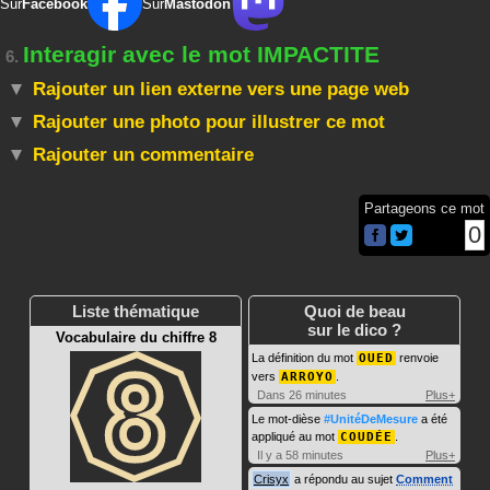
Sur
Facebook
Sur
Mastodon
Interagir avec le mot IMPACTITE
6.
Rajouter un lien externe vers une page web
Rajouter une photo pour illustrer ce mot
Rajouter un commentaire
Partageons ce mot
0
Liste thématique
Quoi de beau
sur le dico ?
Vocabulaire du chiffre 8
La définition du mot
OUED
renvoie
vers
ARROYO
.
Dans 26 minutes
Plus+
Le mot-dièse
#UnitéDeMesure
a été
appliqué au mot
COUDÉE
.
Il y a 58 minutes
Plus+
Crisyx
a répondu au sujet
Comment