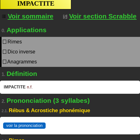
IMPACTITE
Voir sommaire
Voir section Scrabble
Applications
0.
Rimes
Dico inverse
Anagrammes
Définition
1.
IMPACTITE
n.f.
Prononciation (3 syllabes)
2.
Rébus & Acrostiche phonémique
2.1.
voir la prononciation