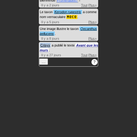
Bienvenue
Promenade87
!
Il y a 2 jours
Tout
Plus+
Le taxon
Kerodon rupestris
a comme
nom vernaculaire
MOCO
.
Il y a 5 jours
Plus+
Une image illustre le taxon
Oecanthus
pellucens
.
Il y a 8 jours
Plus+
Crisyx
a publié le texte
Avant que les
murs
.
Il y a 27 jours
Tout
Plus+
…
?