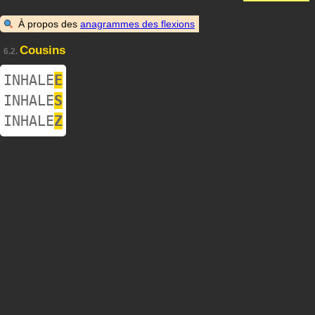
À propos des
anagrammes des flexions
Cousins
6.2.
INHALE
E
INHALE
S
INHALE
Z