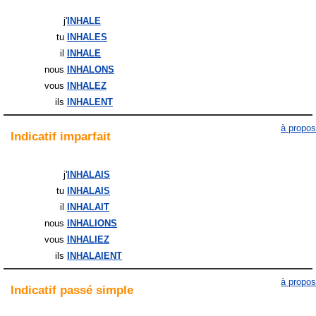
j'
INHALE
tu
INHALES
il
INHALE
nous
INHALONS
vous
INHALEZ
ils
INHALENT
à propos
Indicatif
imparfait
j'
INHALAIS
tu
INHALAIS
il
INHALAIT
nous
INHALIONS
vous
INHALIEZ
ils
INHALAIENT
à propos
Indicatif
passé simple