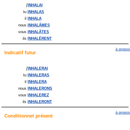
j'
INHALAI
tu
INHALAS
il
INHALA
nous
INHALÂMES
vous
INHALÂTES
ils
INHALÈRENT
à propos
Indicatif
futur
j'
INHALERAI
tu
INHALERAS
il
INHALERA
nous
INHALERONS
vous
INHALEREZ
ils
INHALERONT
à propos
Conditionnel
présent