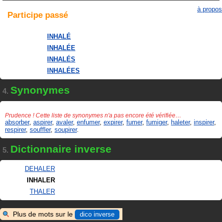
à propos
Participe
passé
INHALÉ
INHALÉE
INHALÉS
INHALÉES
Synonymes
4.
Prudence ! Cette liste de synonymes n'a pas encore été vérifiée…
absorber
,
aspirer
,
avaler
,
enfumer
,
expirer
,
fumer
,
fumiger
,
haleter
,
inspirer
,
respirer
,
souffler
,
soupirer
.
Dictionnaire inverse
5.
DEHALER
INHALER
THALER
Plus de mots sur le
dico inverse