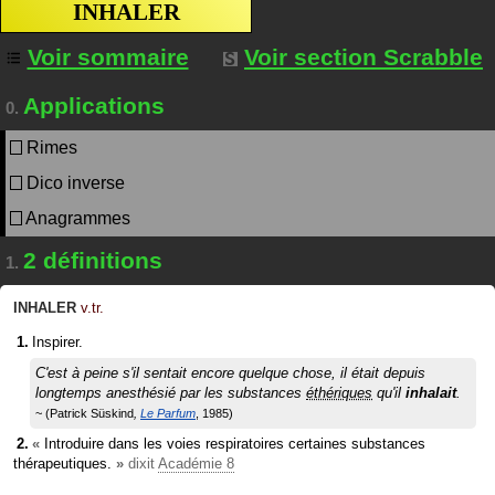
INHALER
Voir sommaire
Voir section Scrabble
Applications
0.
Rimes
Dico inverse
Anagrammes
2 définitions
1.
INHALER
v.tr.
Inspirer.
C'est à peine s'il sentait encore quelque chose, il était depuis
longtemps anesthésié par les substances
éthériques
qu'il
inhalait
.
Patrick Süskind
Le Parfum
1985
«
Introduire dans les voies respiratoires certaines substances
thérapeutiques.
»
dixit
Académie 8