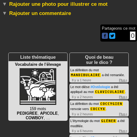
Rajouter une photo pour illustrer ce mot
Rajouter un commentaire
Partageons ce mot
0
Liste thématique
Quoi de beau
sur le dico ?
Vocabulaire de l'élevage
La définition du mot
MANDIBULAIRE
a été remaniée.
Il y a 1 heure
Plus+
Le mot-dièse
#Ostéologie
a été
appliqué au mot
CLAVICULAIRE
.
Il y a 2 heures
Plus+
La définition du mot
COCCYGIEN
159 mots
renvoie vers
COCCYX
.
PEDIGREE
,
APICOLE
,
Il y a 2 heures
Plus+
COWBOY
, …
L'étymologie du mot
GLÉNER
a été
modifiée.
Il y a 6 heures
Plus+