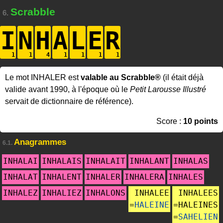
Scrabble
6.
I
N
H
A
L
E
R
Le mot INHALER est
valable au Scrabble®
(il était déjà
valide avant 1990, à l'époque où le
Petit Larousse Illustré
servait de dictionnaire de référence).
Score :
10 points
Anagrammes
6.1.
INHALAI
INHALAIS
INHALAIT
INHALANT
INHALAS
INHALAT
INHALENT
INHALER
INHALERA
INHALES
INHALEZ
INHALIEZ
INHALONS
INHALEE
INHALEES
=
HALEINE
=
HALEINES
=
SAHELIEN