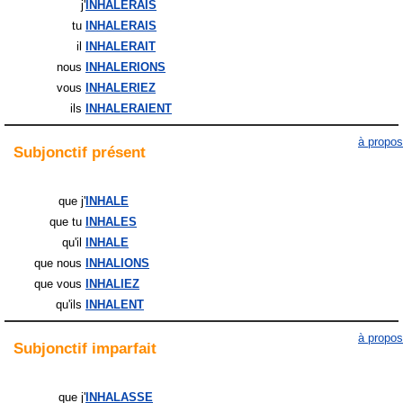
j'
INHALERAIS
tu
INHALERAIS
il
INHALERAIT
nous
INHALERIONS
vous
INHALERIEZ
ils
INHALERAIENT
à propos
Subjonctif
présent
que j'
INHALE
que tu
INHALES
qu'il
INHALE
que nous
INHALIONS
que vous
INHALIEZ
qu'ils
INHALENT
à propos
Subjonctif
imparfait
que j'
INHALASSE