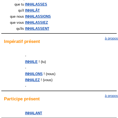
que tu
INHALASSES
qu'il
INHALÂT
que nous
INHALASSIONS
que vous
INHALASSIEZ
qu'ils
INHALASSENT
à propos
Impératif
présent
-
INHALE
! (tu)
-
INHALONS
! (nous)
INHALEZ
! (vous)
-
à propos
Participe
présent
INHALANT