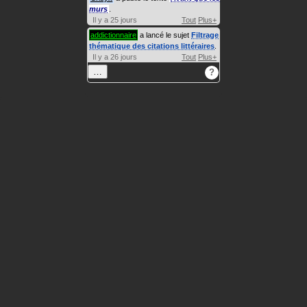
murs
.
Il y a 25 jours
Tout
Plus+
addictionnaire
a lancé le sujet
Filtrage
thématique des citations littéraires
.
Il y a 26 jours
Tout
Plus+
…
?