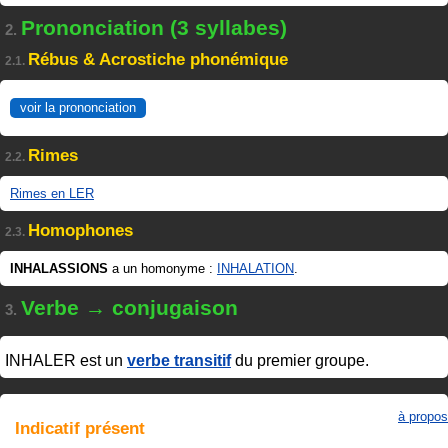
Prononciation (3 syllabes)
2.
Rébus & Acrostiche phonémique
2.1.
voir la prononciation
Rimes
2.2.
Rimes en LER
Homophones
2.3.
INHALASSIONS
a un homonyme :
INHALATION
.
Verbe → conjugaison
3.
INHALER
est un
verbe transitif
du premier groupe.
à propos
Indicatif
présent