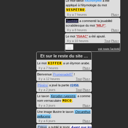
Le mot-dièse
#Acronyme
a été
appliqué à l'étymologie du mot
VESPÉTRO
.
Il y a 7 heures
Plus+
Swebble
a commenté la jouabilité
scrabblesque du mot
MILF
.
Il y a 8 heures
Plus+
Le mot
ISAAC
a été ajouté.
Il y a 10 heures
Tout
Plus+
…
voir toute l'activité
Et sur le reste du site …
Le mot
KIFFER
a un étymon arabe.
Il y a 7 heures
Plus+
Bienvenue
Promenade87
!
Il y a 12 heures
Tout
Plus+
Pépère
a joué la partie
#2456
.
Il y a 2 jours
Tout
Plus+
Le taxon
Kerodon rupestris
a comme
nom vernaculaire
MOCO
.
Il y a 3 jours
Plus+
Une image illustre le taxon
Oecanthus
pellucens
.
Il y a 6 jours
Plus+
Crisyx
a publié le texte
Avant que les