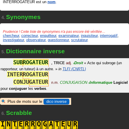
INTERROGATEUR est un
nom
.
Synonymes
4.
Prudence ! Cette liste de synonymes n'a pas encore été vérifiée…
chercheur
,
correcteur
,
enquêteur
,
examinateur
,
inquisiteur
,
interrogatif
,
investigateur
,
observateur
,
questionneur
,
scrutateur
.
Dictionnaire inverse
5.
S
U
B
R
O
G
A
T
E
U
R
,
TRICE
adj.
Droit
«
Acte qui subroge (un
#
rapporteur, un tuteur) à un autre.
»
in
TLFI (CNRTL)
I
N
T
E
R
R
O
G
A
T
E
U
R
C
O
N
J
U
G
A
T
E
U
R
n.m.
CONJUGAISON
Informatique
Logiciel
#
pour
conjuguer
les
verbes
.
Plus de mots sur le
dico inverse
Scrabble
6.
I
N
T
E
R
R
O
G
A
T
E
U
R