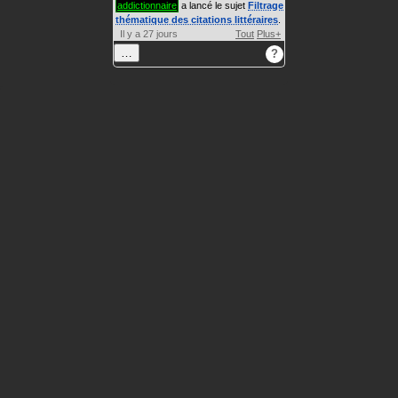
addictionnaire
a lancé le sujet
Filtrage
thématique des citations littéraires
.
Il y a 27 jours
Tout
Plus+
…
?