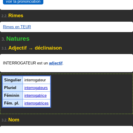
voir la prononciation
Rimes
2.2.
Rimes en TEUR
Natures
3.
Adjectif → déclinaison
3.1.
INTERROGATEUR est un
adjectif
.
Singulier
interrogateur
Pluriel
interrogateurs
Féminin
interrogatrice
Fém. pl.
interrogatrices
Nom
3.2.