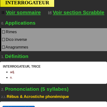
INTERROGATEUR
Voir sommaire
Voir section Scrabble
Applications
0.
Rimes
Dico inverse
Anagrammes
Définition
1.
INTERROGATEUR
,
TRICE
adj.
n.
Prononciation (5 syllabes)
2.
Rébus & Acrostiche phonémique
2.1.