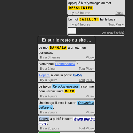
appliqué à l'étymologie du mot
DESSUINTER
.
Il y a 3 heures
Plus+
Le mot
CAILLENT
fait le buzz !
Il y a 4 heures
Tout
Plus+
…
voir toute l'activité
Et sur le reste du site …
Le mot
BANGALA
a un étymon
portugais.
Il y a 3 heures
Plus+
Bienvenue
Promenade87
!
Il y a 1 jour
Tout
Plus+
Pépère
a joué la partie
#2456
.
Il y a 3 jours
Tout
Plus+
Le taxon
Kerodon rupestris
a comme
nom vernaculaire
MOCO
.
Il y a 4 jours
Plus+
Une image illustre le taxon
Oecanthus
pellucens
.
Il y a 7 jours
Plus+
Crisyx
a publié le texte
Avant que les
murs
.
Il y a 26 jours
Tout
Plus+