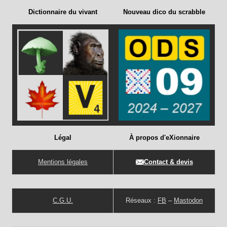
Dictionnaire du vivant
Nouveau dico du scrabble
Légal
À propos d'eXionnaire
Mentions légales
Contact & devis
C.G.U.
Réseaux :
FB
–
Mastodon