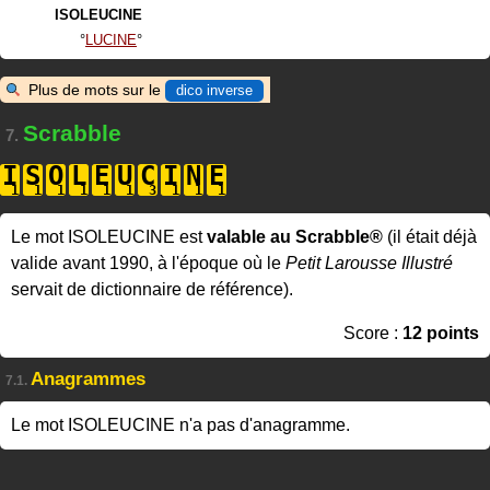
ISOLEUCINE
LUCINE
Plus de mots sur le
dico inverse
Scrabble
7.
I
S
O
L
E
U
C
I
N
E
Le mot ISOLEUCINE est
valable au Scrabble®
(il était déjà
valide avant 1990, à l'époque où le
Petit Larousse Illustré
servait de dictionnaire de référence).
Score :
12 points
Anagrammes
7.1.
Le mot ISOLEUCINE n'a pas d'anagramme.