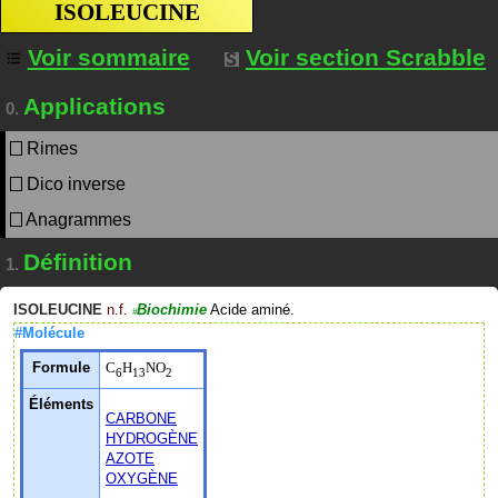
ISOLEUCINE
Voir sommaire
Voir section Scrabble
Applications
0.
Rimes
Dico inverse
Anagrammes
Définition
1.
ISOLEUCINE
n.f.
Biochimie
Acide aminé.
#
#Molécule
Formule
C
H
NO
6
13
2
Éléments
CARBONE
HYDROGÈNE
AZOTE
OXYGÈNE