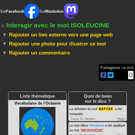
Sur
Facebook
Sur
Mastodon
Interagir avec le mot ISOLEUCINE
8.
Rajouter un lien externe vers une page web
Rajouter une photo pour illustrer ce mot
Rajouter un commentaire
Partageons ce mot
0
Liste thématique
Quoi de beau
sur le dico ?
Vocabulaire de l'Océanie
La définition du mot
RAPIDE
a été
remaniée.
Dans 31 minutes
Plus+
Le mot-dièse
#Océanie
a été appliqué
au mot
MICRONÉSIE
.