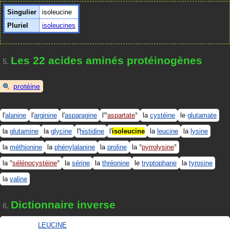
Singulier
isoleucine
Pluriel
isoleucines
Les 22 acides aminés protéinogènes
5.
protéine
l'
alanine
l'
arginine
l'
asparagine
l'
aspartate
la
cystéine
le
glutamate
la
glutamine
la
glycine
l'
histidine
l'
isoleucine
la
leucine
la
lysine
la
méthionine
la
phénylalanine
la
proline
la
pyrrolysine
la
sélénocystéine
la
sérine
la
thréonine
le
tryptophane
la
tyrosine
la
valine
Dictionnaire inverse
6.
LEUCINE