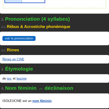
Prononciation (4 syllabes)
2.
Rébus & Acrostiche phonémique
2.1.
voir la prononciation
Rimes
2.2.
Rimes en CINE
Étymologie
3.
de
iso-
et
leucine
Nom féminin → déclinaison
4.
ISOLEUCINE est un
nom féminin
.