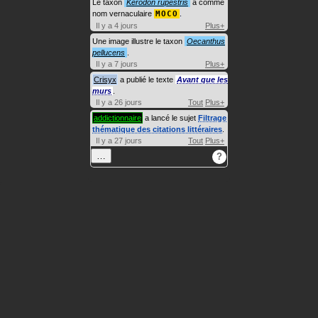
Le taxon
Kerodon rupestris
a comme
nom vernaculaire
MOCO
.
Il y a 4 jours
Plus+
Une image illustre le taxon
Oecanthus
pellucens
.
Il y a 7 jours
Plus+
Crisyx
a publié le texte
Avant que les
murs
.
Il y a 26 jours
Tout
Plus+
addictionnaire
a lancé le sujet
Filtrage
thématique des citations littéraires
.
Il y a 27 jours
Tout
Plus+
…
?