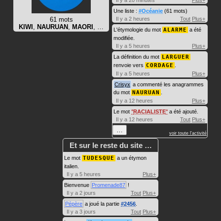
Il y a 20 minutes
Plus+
Une liste :
#Océanie
(61 mots)
61 mots
Il y a 2 heures
Tout
Plus+
KIWI
,
NAURUAN
,
MAORI
, …
L'étymologie du mot
ALARME
a été
modifiée.
Il y a 5 heures
Plus+
La définition du mot
LARGUER
renvoie vers
CORDAGE
.
Il y a 5 heures
Plus+
Crisyx
a commenté les anagrammes
du mot
NAURUAN
.
Il y a 12 heures
Plus+
Le mot
RACIALISTE
a été ajouté.
Il y a 12 heures
Tout
Plus+
…
voir toute l'activité
Et sur le reste du site …
Le mot
TUDESQUE
a un étymon
italien.
Il y a 5 heures
Plus+
Bienvenue
Promenade87
!
Il y a 2 jours
Tout
Plus+
Pépère
a joué la partie
#2456
.
Il y a 3 jours
Tout
Plus+