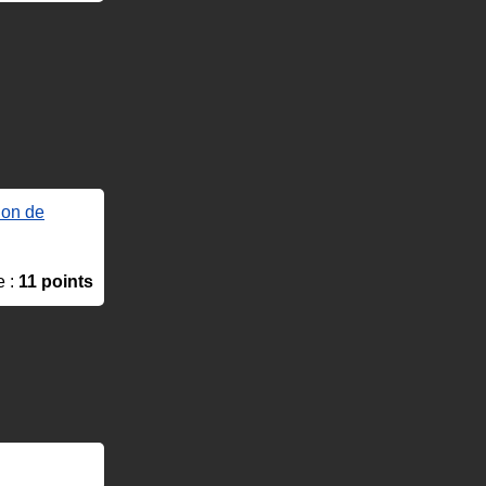
ion de
e :
11 points