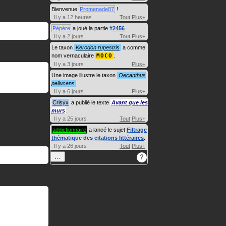
Bienvenue
Promenade87
!
Il y a 12 heures
Tout
Plus+
Pépère
a joué la partie
#2456
.
Il y a 2 jours
Tout
Plus+
Le taxon
Kerodon rupestris
a comme
nom vernaculaire
MOCO
.
Il y a 3 jours
Plus+
Une image illustre le taxon
Oecanthus
pellucens
.
Il y a 6 jours
Plus+
Crisyx
a publié le texte
Avant que les
murs
.
Il y a 25 jours
Tout
Plus+
addictionnaire
a lancé le sujet
Filtrage
thématique des citations littéraires
.
Il y a 26 jours
Tout
Plus+
…
?