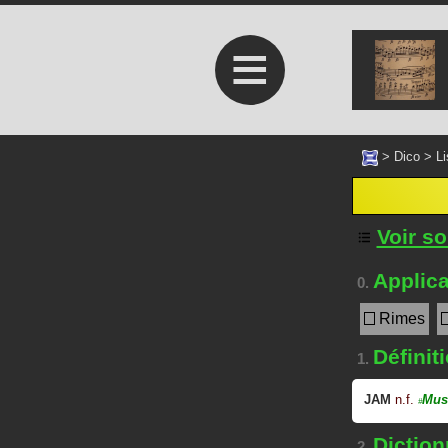
≡
>
Dico
>
Li
Voir s
Applica
0.
Rimes
Définit
1.
JAM
n.f.
Mus
#
Dictionn
2.