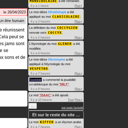
MANDIBULAIRE
a été remaniée.
Il y a 1 heure
Plus+
le
26/04/2023
Le mot-dièse
#Ostéologie
a été
appliqué au mot
CLAVICULAIRE
.
Il y a 2 heures
Plus+
La définition du mot
COCCYGIEN
e réunissent
renvoie vers
COCCYX
.
Cela peut se
Il y a 2 heures
Plus+
es jams sont
L'étymologie du mot
GLÉNER
a été
modifiée.
de se
Il y a 6 heures
Plus+
ux sons et de
Le mot-dièse
#Acronyme
a été
appliqué à l'étymologie du mot
VESPÉTRO
.
Il y a 7 heures
Plus+
Swebble
a commenté la jouabilité
scrabblesque du mot
MILF
.
Il y a 8 heures
Plus+
Le mot
ISAAC
a été ajouté.
Il y a 10 heures
Tout
Plus+
…
voir toute l'activité
Et sur le reste du site …
Le mot
KIFFER
a un étymon arabe.
Il y a 7 heures
Plus+