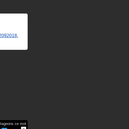
2092018
,
rtageons ce mot