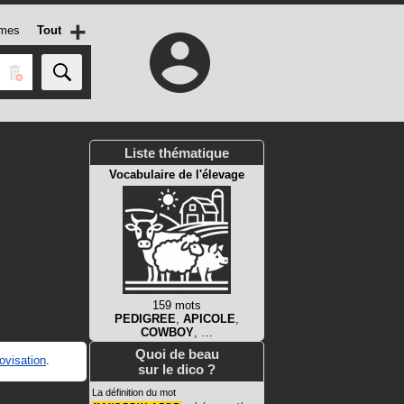
+
mes
Tout
Liste thématique
Vocabulaire de l'élevage
159 mots
PEDIGREE
,
APICOLE
,
COWBOY
, …
Quoi de beau
ovisation
.
sur le dico ?
La définition du mot