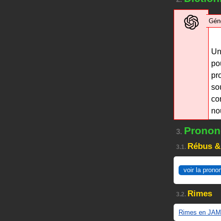
Gén
U
po
pr
so
co
no
Prononc
3.
Rébus &
3.1.
voir la prono
Rimes
3.2.
Rimes en JAM