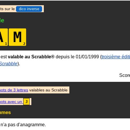
ts sur le
dico inverse
le
A
M
 est
valable au Scrabble®
depuis le 01/01/1999 (
troisième édit
 Scrabble
).
Scor
ots de 3 lettres
valables au Scrabble
ots avec un
J
mmes
 n'a pas d'anagramme.