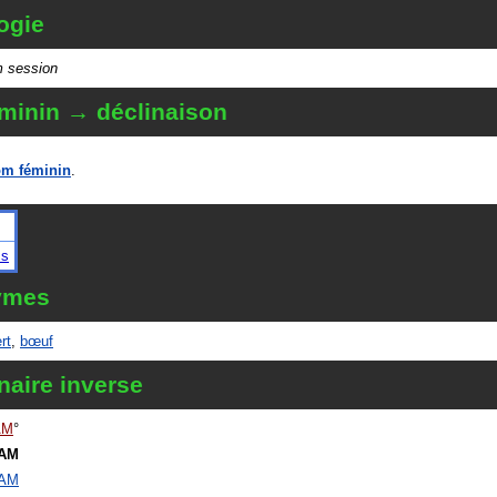
ogie
m session
minin → déclinaison
m féminin
.
m
ms
ymes
rt
,
bœuf
naire inverse
AM
AM
AM