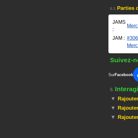
Parties 
8.3.
JAMS
Mercr
:
JAM :
#306
Merc
Suivez-n
Sur
Facebook
Interag
9.
Rajouter
Rajouter
Rajoute