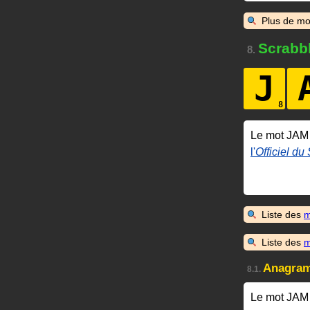
Plus de mo
Scrabb
8.
J
Le mot JAM
l'
Officiel du
Liste des
m
Liste des
m
Anagra
8.1.
Le mot JAM