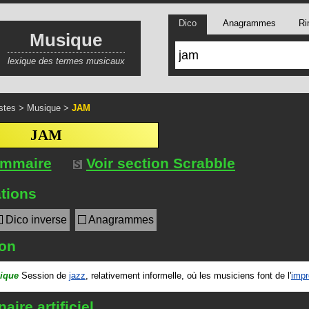
Dico
Anagrammes
Ri
Musique
lexique des termes musicaux
stes
>
Musique
>
JAM
JAM
ommaire
Voir section Scrabble
tions
Dico inverse
Anagrammes
ion
ique
Session de
jazz
, relativement informelle, où les musiciens font de l'
impr
aire artificiel