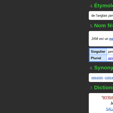
Étymol
4.
de l'anglais
ja
Nom fé
5.
JAM est un
no
Singulier
ja
Pluriel
ja
Synon
6.
session
,
conce
Diction
7.
MYRI
J
SAL