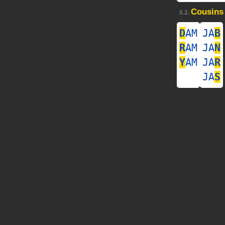
Cousins
8.2.
D
AM
JA
B
R
AM
JA
N
Y
AM
JA
R
JA
S