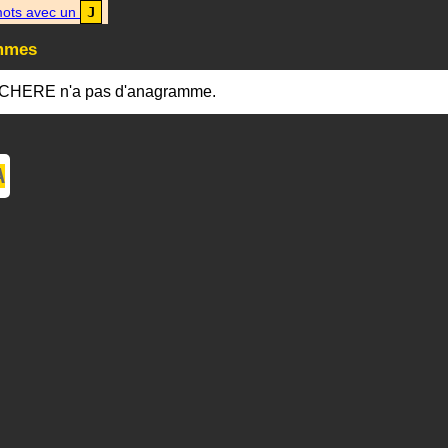
ots avec un
J
mmes
CHERE n'a pas d'anagramme.
A