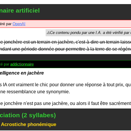
aire artificiel
éré par
OpenAI
e jonchère est un terrain en jachère, c'est-à-dire un terrain lais
ndant une période donnée pour permettre à la terre de se régén
é par
addictionnaire
telligence en jachère
s IA ont vraiment le chic pour donner une réponse à tout prix, qui
une ressemblance une synonymie.
e jonchère n'est pas une jachère, ou alors il faut être sacrémen
iation (2 syllabes)
 Acrostiche phonémique