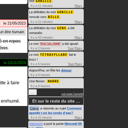
mot
GOBILLE
.
Il y a 11 minutes
Plus+
La définition du mot
GOBILLE
renvoie vers
BILLE
.
Il y a 11 minutes
Plus+
le
21/05/2023
La définition du mot
GENS
a été
remaniée.
Il y a 53 minutes
Plus+
sé en repos
Le mot
RACIALISME
a été ajouté.
érer.
Il y a 2 heures
Tout
Plus+
Le mot
TÉTRASYLLABE
fait le
buzz !
le
13/11/2024
Il y a 5 heures
Tout
Plus+
Aujourd'hui, on fête les
Amour
.
Il y a 9 heures
Une flexion :
NARRE
tte à faire
Il y a 9 heures
…
voir toute l'activité
t enrhumé.
Et sur le reste du site …
Crisyx
a répondu au sujet
Comment
appelle t-on les ronds d'eau?
.
Il y a 21 heures
Plus+
etiennem
a joué la partie
Mercredi 05