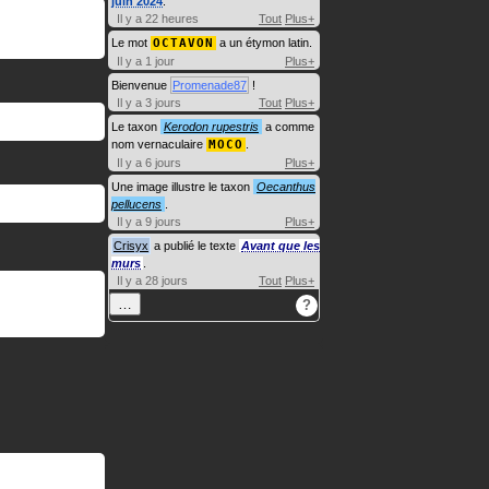
juin 2024
.
Il y a 22 heures
Tout
Plus+
Le mot
OCTAVON
a un étymon latin.
Il y a 1 jour
Plus+
Bienvenue
Promenade87
!
Il y a 3 jours
Tout
Plus+
Le taxon
Kerodon rupestris
a comme
nom vernaculaire
MOCO
.
Il y a 6 jours
Plus+
Une image illustre le taxon
Oecanthus
pellucens
.
Il y a 9 jours
Plus+
Crisyx
a publié le texte
Avant que les
murs
.
Il y a 28 jours
Tout
Plus+
…
?