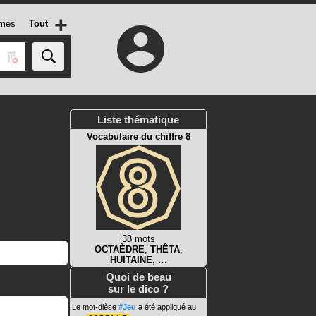
+
mes
Tout
Liste thématique
Vocabulaire du chiffre 8
38 mots
OCTAÈDRE
,
THÊTA
,
HUITAINE
, …
Quoi de beau
sur le dico ?
Le mot-dièse
#Jeu
a été appliqué au