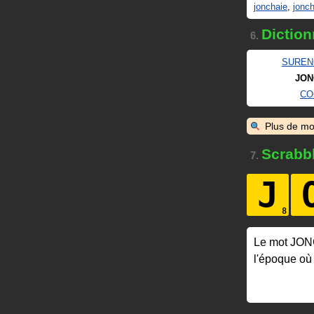
jonchaie
,
jonch
Diction
6.
SUREN
JON
CO
Plus de mo
Scrabb
7.
J
Le mot JO
l'époque où