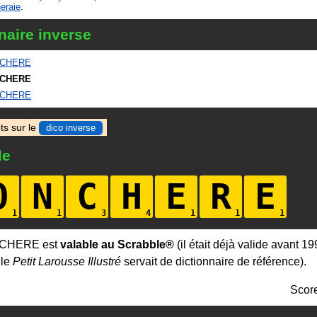
eraie
.
naire inverse
CHERE
CHERE
CHERE
ts sur le
dico inverse
le
O
N
C
H
E
R
E
NCHERE est
valable au Scrabble®
(il était déjà valide avant 19
 le
Petit Larousse Illustré
servait de dictionnaire de référence).
Scor