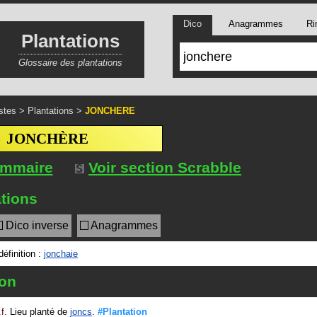
Dico
Anagrammes
Ri
Plantations
Glossaire des plantations
stes
>
Plantations
>
JONCHERE
JONCHÈRE
ommaire
Voir section Scrabble
tions
Dico inverse
Anagrammes
éfinition :
jonchaie
ion
.f.
Lieu planté de
joncs
.
#Plantation