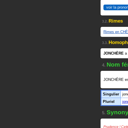
voir la prono
Rimes
3.2.
Rimes en CH
Homoph
3.3.
JONCHÈRE
a 
Nom fé
4.
JONCHÈRE es
Singulier
jon
Pluriel
jon
Synon
5.
Prudence ! Cett