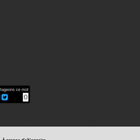
rtageons ce mot
0