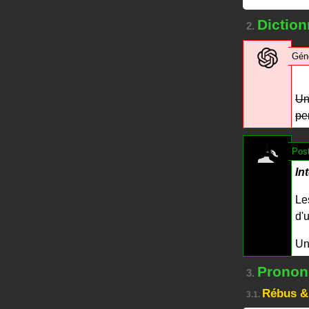
Dictionn
2.
Gén
Un
pe
Post
In
Le
d'
Un
Prononc
3.
Rébus &
3.1.