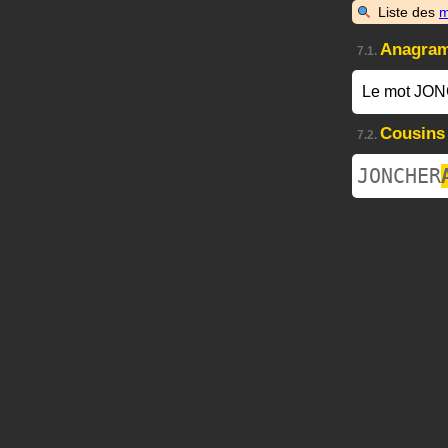
Liste des
m
Anagra
7.1.
Le mot JON
Cousins
7.2.
JONCHER