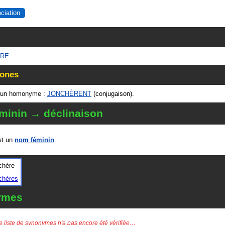
nciation
ÈRE
ones
un homonyme :
JONCHÈRENT
(conjugaison).
minin → déclinaison
t un
nom féminin
.
chère
chères
ymes
e liste de synonymes n'a pas encore été vérifiée…