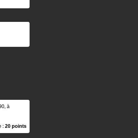
90, à
e :
20 points