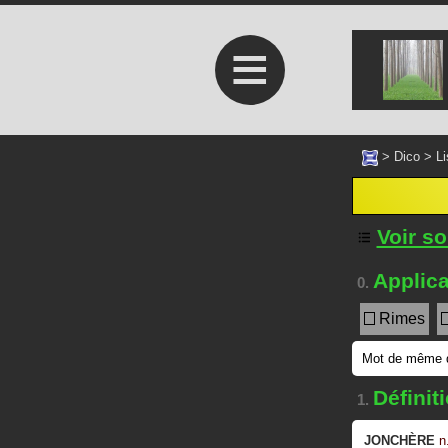
≡
>
Dico
>
Li
Voir s
Applica
0.
Rimes
Mot de même d
Définit
1.
JONCHÈRE
n