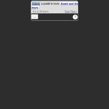
Crisyx
a publié le texte
Avant que les
murs
.
Il y a 28 jours
Tout
Plus+
…
?