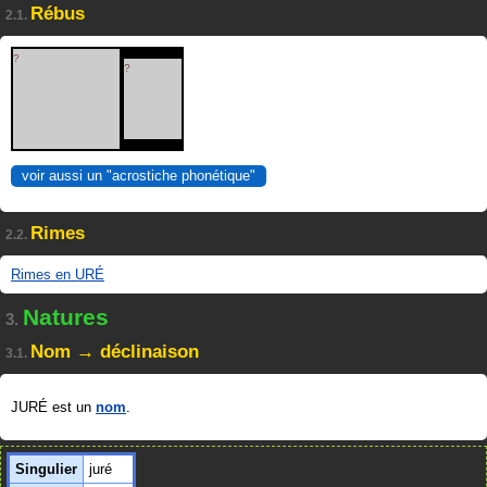
Rébus
2.1.
?
?
voir aussi un "acrostiche phonétique"
Rimes
2.2.
Rimes en URÉ
Natures
3.
Nom → déclinaison
3.1.
JURÉ est un
nom
.
Singulier
juré