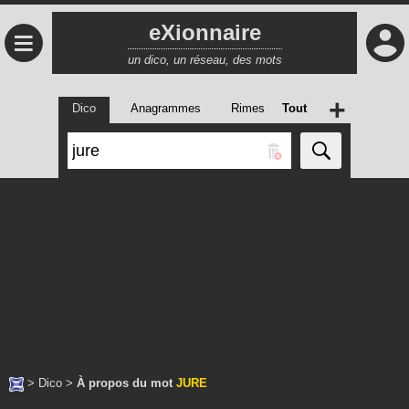
eXionnaire
≡
un dico, un réseau, des mots
+
Dico
Anagrammes
Rimes
Tout
>
Dico
>
À propos du mot
JURE