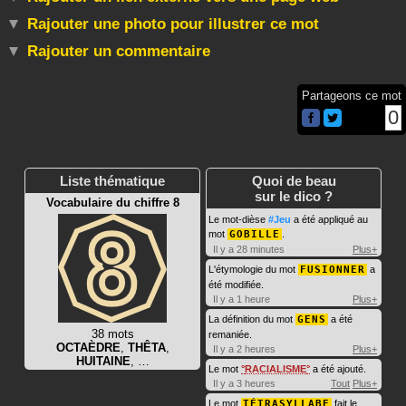
Rajouter une photo pour illustrer ce mot
Rajouter un commentaire
Partageons ce mot
0
Liste thématique
Quoi de beau
sur le dico ?
Vocabulaire du chiffre 8
Le mot-dièse
#Jeu
a été appliqué au
mot
GOBILLE
.
Il y a 28 minutes
Plus+
L'étymologie du mot
FUSIONNER
a
été modifiée.
Il y a 1 heure
Plus+
La définition du mot
GENS
a été
38 mots
remaniée.
OCTAÈDRE
,
THÊTA
,
Il y a 2 heures
Plus+
HUITAINE
, …
Le mot
RACIALISME
a été ajouté.
Il y a 3 heures
Tout
Plus+
Le mot
TÉTRASYLLABE
fait le