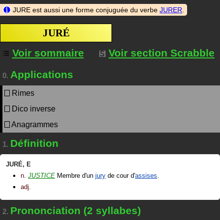
JURE est aussi une forme conjuguée du verbe
JURER
.
JURÉ
Voir sommaire
Voir section Scrabble
Applications
0.
Rimes
Dico inverse
Anagrammes
Définition
1.
JURÉ
,
E
n.
JUSTICE
Membre d'un
jury
de cour d'
assises
.
adj.
Prononciation (2 syllabes)
2.