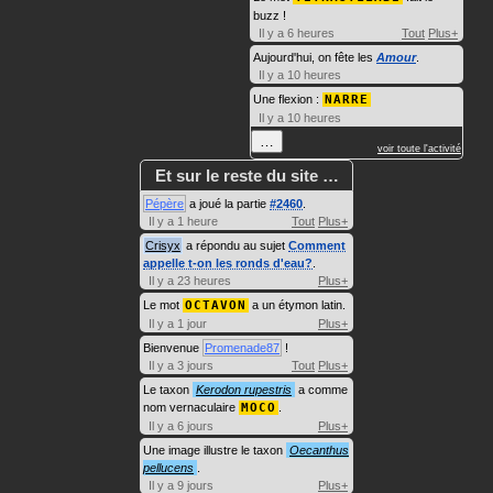
buzz !
Il y a 6 heures
Tout
Plus+
Aujourd'hui, on fête les
Amour
.
Il y a 10 heures
Une flexion :
NARRE
Il y a 10 heures
…
voir toute l'activité
Et sur le reste du site …
Pépère
a joué la partie
#2460
.
Il y a 1 heure
Tout
Plus+
Crisyx
a répondu au sujet
Comment
appelle t-on les ronds d'eau?
.
Il y a 23 heures
Plus+
Le mot
OCTAVON
a un étymon latin.
Il y a 1 jour
Plus+
Bienvenue
Promenade87
!
Il y a 3 jours
Tout
Plus+
Le taxon
Kerodon rupestris
a comme
nom vernaculaire
MOCO
.
Il y a 6 jours
Plus+
Une image illustre le taxon
Oecanthus
pellucens
.
Il y a 9 jours
Plus+