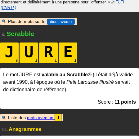
directement et délibérément à une personne pour l'offenser.
»
in
TLFI
(CNRTL)
Plus de mots sur le
dico inverse
Scrabble
6.
J
U
R
E
Le mot JURE est
valable au Scrabble®
(il était déjà valide
avant 1990, à l'époque où le
Petit Larousse Illustré
servait
de dictionnaire de référence).
Score :
11 points
Liste des
mots avec un
J
Anagrammes
6.1.