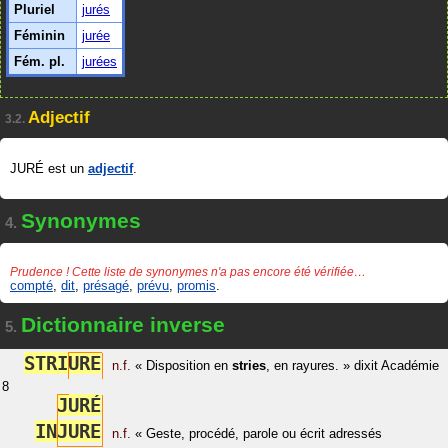
Pluriel
jurés
Féminin
jurée
Fém. pl.
jurées
Adjectif
3.2.
JURÉ est un
adjectif
.
Synonymes
4.
Prudence ! Cette liste de synonymes n'a pas encore été vérifiée…
compté
,
dit
,
présagé
,
prévu
,
promis
.
Dictionnaire inverse
5.
S
T
R
I
U
R
E
n.f.
«
Disposition en
stries
, en rayures.
»
dixit
Académie
8
J
U
R
É
I
N
J
U
R
E
n.f.
«
Geste, procédé, parole ou écrit adressés