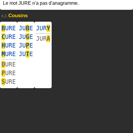
Le mot JURE n'a pas d'anagramme.
Cousins
6.2.
B
URE
JU
B
E
JUR
Y
C
URE
JU
G
E
JUR
A
H
URE
JU
P
E
M
URE
JU
T
E
D
URE
P
URE
S
URE