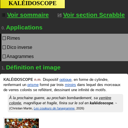
KALÉIDOSCOPE
Voir sommaire
Voir section Scrabble
Applications
0.
Rimes
Dico inverse
Anagrammes
Définition et image
1.
KALÉIDOSCOPE
n.m.
Dispositif
optique
, en forme de cylindre,
renfermant un
prisme
formé par trois
miroirs
dans lequel des morceaux
de verres colorés se reflètent, dessinant une infinité de motifs.
À la prochaine guerre, au prochain bombardement, sa
verrière
colorée
, magnifique et fragile, finira sur le sol en
kaléidoscope
.
Christian Martin
Les couleurs de l'anagramme
2026