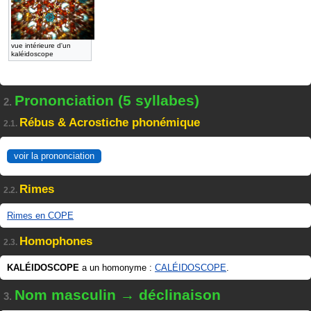
vue intérieure d'un
kaléidoscope
Prononciation (5 syllabes)
2.
Rébus & Acrostiche phonémique
2.1.
voir la prononciation
Rimes
2.2.
Rimes en COPE
Homophones
2.3.
KALÉIDOSCOPE
a un homonyme :
CALÉIDOSCOPE
.
Nom masculin → déclinaison
3.