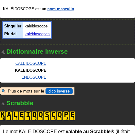
KALÉIDOSCOPE est un
nom masculin
.
Singulier
kaléidoscope
Pluriel
kaléidoscopes
Dictionnaire inverse
4.
CALEIDOSCOPE
KALEIDOSCOPE
ENDOSCOPE
Plus de mots sur le
dico inverse
Scrabble
5.
K
A
L
E
I
D
O
S
C
O
P
E
Le mot KALEIDOSCOPE est
valable au Scrabble®
(il était