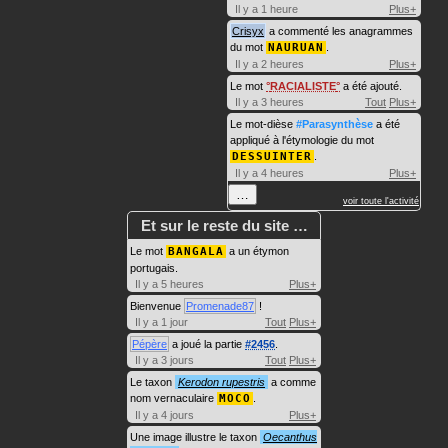
Il y a 1 heure
Plus+
Crisyx
a commenté les anagrammes
du mot
NAURUAN
.
Il y a 2 heures
Plus+
Le mot
RACIALISTE
a été ajouté.
Il y a 3 heures
Tout
Plus+
Le mot-dièse
#Parasynthèse
a été
appliqué à l'étymologie du mot
DESSUINTER
.
Il y a 4 heures
Plus+
…
voir toute l'activité
Et sur le reste du site …
Le mot
BANGALA
a un étymon
portugais.
Il y a 5 heures
Plus+
Bienvenue
Promenade87
!
Il y a 1 jour
Tout
Plus+
Pépère
a joué la partie
#2456
.
Il y a 3 jours
Tout
Plus+
Le taxon
Kerodon rupestris
a comme
nom vernaculaire
MOCO
.
Il y a 4 jours
Plus+
Une image illustre le taxon
Oecanthus