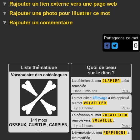
Rajouter un lien externe vers une page web
Rajouter une photo pour illustrer ce mot
Rajouter un commentaire
Partageons ce mot
0
Liste thématique
Quoi de beau
sur le dico ?
Vocabulaire des ostéologues
La définition du mot
CLAPIER
a été
remaniée.
Dans 5 minutes
Plus+
Le mot-dièse
#Élevage
a été appliqué
au mot
VOLAILLER
.
Il y a 1 heure
Plus+
La définition du mot
VOLAILLEUR
144 mots
renvoie vers
VOLAILLE
.
OSSEUX
,
CUBITUS
,
CARPIEN
,
Il y a 1 heure
Plus+
…
L'étymologie du mot
PEPPERONI
a
été modifiée.