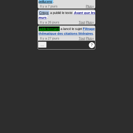
pellucens
.
Il y a 7 jours
Plus+
Crisyx
a publié le texte
Avant que les
murs
.
Il y a 26 jours
Tout
Plus+
addictionnaire
a lancé le sujet
Filtrage
thématique des citations littéraires
.
Il y a 27 jours
Tout
Plus+
…
?