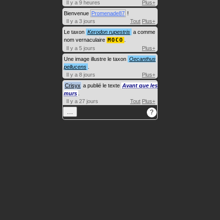
Il y a 9 heures
Plus+
Bienvenue
Promenade87
!
Il y a 3 jours
Tout
Plus+
Le taxon
Kerodon rupestris
a comme
nom vernaculaire
MOCO
.
Il y a 5 jours
Plus+
Une image illustre le taxon
Oecanthus
pellucens
.
Il y a 8 jours
Plus+
Crisyx
a publié le texte
Avant que les
murs
.
Il y a 27 jours
Tout
Plus+
…
?