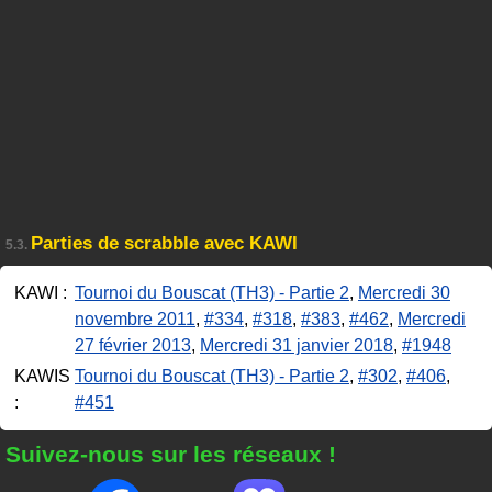
Parties de scrabble avec KAWI
5.3.
KAWI :
Tournoi du Bouscat (TH3) - Partie 2
,
Mercredi 30
novembre 2011
,
#334
,
#318
,
#383
,
#462
,
Mercredi
27 février 2013
,
Mercredi 31 janvier 2018
,
#1948
KAWIS
Tournoi du Bouscat (TH3) - Partie 2
,
#302
,
#406
,
:
#451
Suivez-nous sur les réseaux !