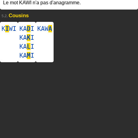
Le mot KAWI n'a pas d'anagramme.
Cousins
5.2.
K
I
WI
KA
D
I
KAW
A
KA
K
I
KA
L
I
KA
M
I