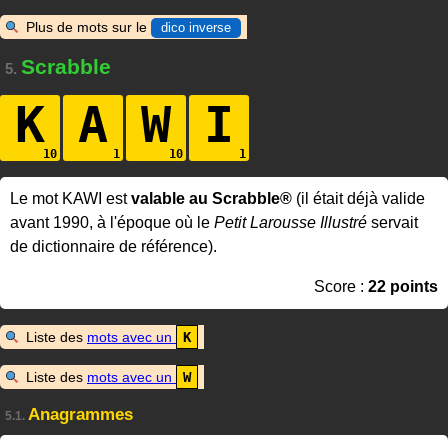
Plus de mots sur le
dico inverse
Scrabble
5.
K
A
W
I
Le mot KAWI est
valable au Scrabble®
(il était déjà valide
avant 1990, à l'époque où le
Petit Larousse Illustré
servait
de dictionnaire de référence).
Score :
22 points
Liste des
mots avec un
K
Liste des
mots avec un
W
Anagrammes
5.1.