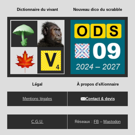
Dictionnaire du vivant
Nouveau dico du scrabble
Légal
À propos d'eXionnaire
Mentions légales
Contact & devis
C.G.U.
Réseaux :
FB
–
Mastodon