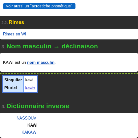
voir aussi un "acrostiche phonétique"
Rimes
2.2.
Rimes en WI
Nom masculin → déclinaison
3.
KAWI est un
nom masculin
.
Singulier
kawi
Pluriel
kawis
Dictionnaire inverse
4.
INASSOUVI
KAWI
KAKAWI