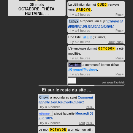
38 mots
La définition du mot
OUED
renvoie
OCTAÈDRE
,
THÊTA
,
vers
ARROYO
.
HUITAINE
, …
Il y a 2 heures
Plus+
Crisyx
a répondu au sujet
Comment
appelle t-on les ronds d'eau?
.
Il y a 6 heures
Plus+
Une liste :
#Huit
(38 mots)
Il y a 8 heures
Tout
Plus+
L'étymologie du mot
OCTODON
a été
modifiée.
Il y a 8 heures
Plus+
Swebble
a commenté le mot-dièse
#Groupe#Musique
.
Il y a 9 heures
Plus+
…
voir toute l'activité
Et sur le reste du site …
Crisyx
a répondu au sujet
Comment
appelle t-on les ronds d'eau?
.
Il y a 6 heures
Plus+
etiennem
a joué la partie
Mercredi 05
juin 2024
.
Il y a 7 heures
Tout
Plus+
Le mot
OCTAVON
a un étymon latin.