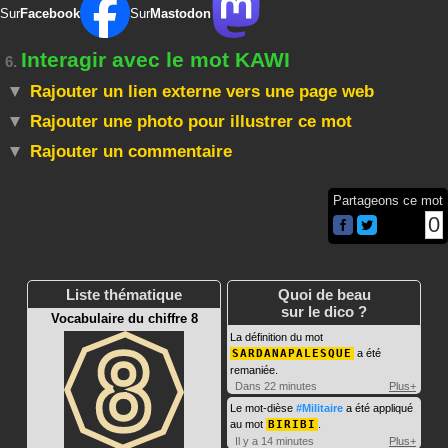
Sur
Facebook
Sur
Mastodon
Interagir avec le mot KAWI
6.
Rajouter un lien externe vers une page web
Rajouter une photo pour illustrer ce mot
Rajouter un commentaire
Partageons ce mot
0
Liste thématique
Quoi de beau
sur le dico ?
Vocabulaire du chiffre 8
La définition du mot
SARDANAPALESQUE
a été
remaniée.
Dans 22 minutes
Plus+
Le mot-dièse
#Militaire
a été appliqué
au mot
BIRIBI
.
Il y a 14 minutes
Plus+