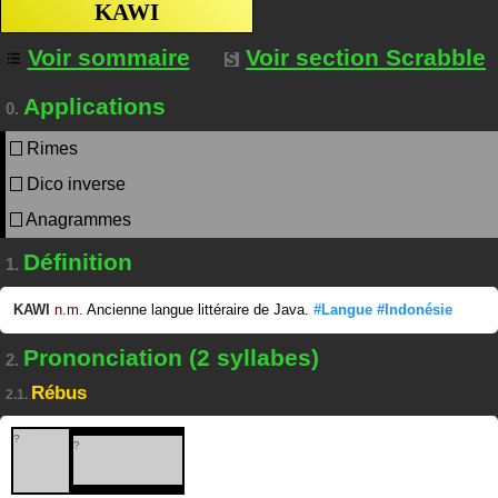
KAWI
Voir sommaire
Voir section Scrabble
Applications
0.
Rimes
Dico inverse
Anagrammes
Définition
1.
KAWI
n.m.
Ancienne langue littéraire de Java.
#Langue
#Indonésie
Prononciation (2 syllabes)
2.
Rébus
2.1.
?
?