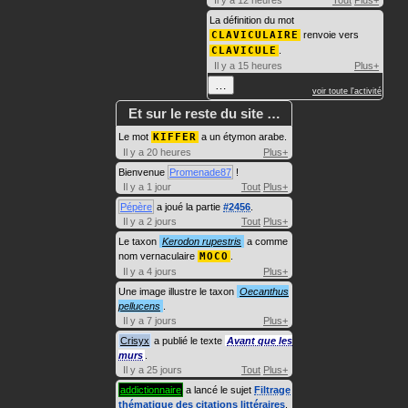
Il y a 12 heures
Tout
Plus+
La définition du mot
CLAVICULAIRE
renvoie vers
CLAVICULE
.
Il y a 15 heures
Plus+
…
voir toute l'activité
Et sur le reste du site …
Le mot
KIFFER
a un étymon arabe.
Il y a 20 heures
Plus+
Bienvenue
Promenade87
!
Il y a 1 jour
Tout
Plus+
Pépère
a joué la partie
#2456
.
Il y a 2 jours
Tout
Plus+
Le taxon
Kerodon rupestris
a comme
nom vernaculaire
MOCO
.
Il y a 4 jours
Plus+
Une image illustre le taxon
Oecanthus
pellucens
.
Il y a 7 jours
Plus+
Crisyx
a publié le texte
Avant que les
murs
.
Il y a 25 jours
Tout
Plus+
addictionnaire
a lancé le sujet
Filtrage
thématique des citations littéraires
.