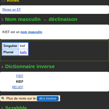
Rimes
2.2.
Rimes en EF
Nom masculin → déclinaison
3.
KIEF est un
nom masculin
.
Singulier
kief
Pluriel
kiefs
Dictionnaire inverse
4.
FIEF
KIEF
RELIEF
Plus de mots sur le
dico inverse
Scrabble
5.