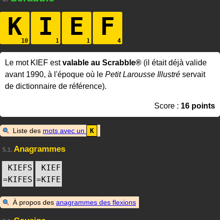
K
I
E
F
Le mot KIEF est
valable au Scrabble®
(il était déjà valide
avant 1990, à l'époque où le
Petit Larousse Illustré
servait
de dictionnaire de référence).
Score :
16 points
Liste des
mots avec un
K
Anagrammes
5.1.
KIEFS
KIEF
=
KIFES
=
KIFE
À propos des
anagrammes des flexions