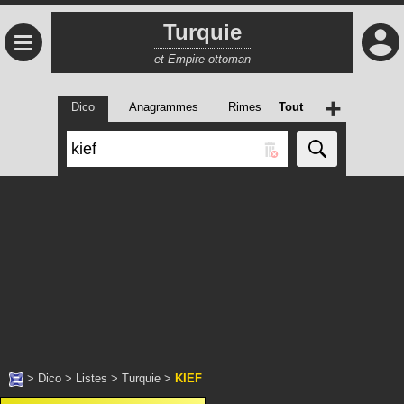
Turquie
≡
et Empire ottoman
+
Dico
Anagrammes
Rimes
Tout
>
Dico
>
Listes
>
Turquie
>
KIEF