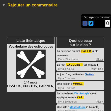
Rajouter un commentaire
Partageons ce mot
0
Liste thématique
Quoi de beau
sur le dico ?
Vocabulaire des ostéologues
La définition du mot
CALER
a été
remaniée.
Dans 27 minutes
Plus+
Le mot
CAILLENT
fait le buzz !
Il y a 1 heure
Tout
Plus+
Aujourd'hui, on fête les
Gaétan
.
Il y a 6 heures
144 mots
Une flexion :
VOUAI
OSSEUX
,
CUBITUS
,
CARPIEN
,
Il y a 6 heures
…
Le mot-dièse
#Ostéologie
a été
appliqué au mot
CAL
.
Il y a 10 heures
Plus+
Une liste :
#Ostéologie
(144 mots)