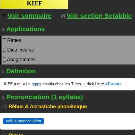
KIEF
Voir sommaire
Voir section Scrabble
Applications
0.
Rimes
Dico inverse
Anagrammes
Définition
1.
KIEF
n.m.
«
Le
repos
absolu chez les Turcs.
»
dixit
Littré
#Turquie
Prononciation (1 syllabe)
2.
Rébus & Acrostiche phonémique
2.1.
voir la prononciation