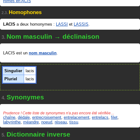
Rimes en ACIS
Homophones
2.3.
LACIS
a deux homonymes :
LASSI
et
LASSIS
.
Nom masculin → déclinaison
3.
LACIS est un
nom masculin
.
Singulier
lacis
Pluriel
lacis
Synonymes
4.
Prudence ! Cette liste de synonymes n'a pas encore été vérifiée…
chaîne
,
dédale
,
entrecroisement
,
entrelacement
,
entrelacs
,
filet
,
labyrinthe
,
méandre
,
noeud
,
réseau
,
tissu
.
Dictionnaire inverse
5.