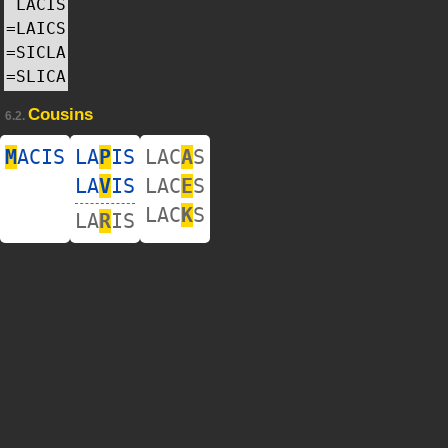
LACIS
=
LAICS
=
SICLA
=
SLICA
Cousins
6.2.
M
ACIS
LA
P
IS
LAC
A
S
LA
V
IS
LAC
E
S
LAC
K
S
LA
R
IS