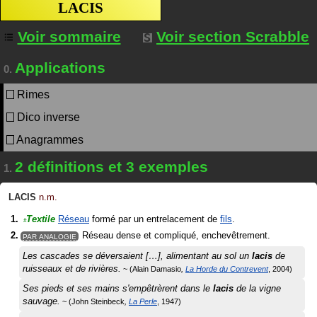
LACIS
Voir sommaire
Voir section Scrabble
Applications
0.
Rimes
Dico inverse
Anagrammes
2 définitions et 3 exemples
1.
LACIS
n.m.
Textile
Réseau
formé par un entrelacement de
fils
.
#
Réseau dense et compliqué, enchevêtrement.
PAR ANALOGIE
Les cascades se déversaient […], alimentant au sol un
lacis
de
ruisseaux et de rivières.
Alain Damasio
La Horde du Contrevent
2004
Ses pieds et ses mains s'empêtrèrent dans le
lacis
de la vigne
sauvage.
John Steinbeck
La Perle
1947