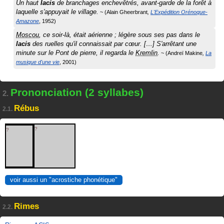
Un haut
lacis
de branchages enchevêtrés, avant-garde de la forêt à
laquelle s'appuyait le village.
Alain Gheerbrant
L'Expédition Orénoque-
Amazone
1952
Moscou
, ce soir-là, était aérienne ; légère sous ses pas dans le
lacis
des ruelles qu'il connaissait par cœur. […] S'arrêtant une
minute sur le Pont de pierre, il regarda le
Kremlin
.
Andreï Makine
La
musique d'une vie
2001
Prononciation (2 syllabes)
2.
Rébus
2.1.
?
?
voir aussi un "acrostiche phonétique"
Rimes
2.2.