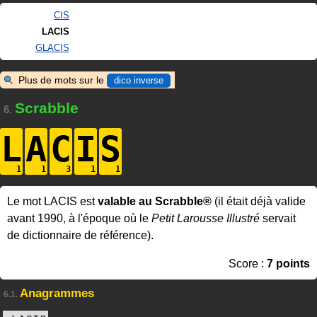
CIS
LACIS
GLACIS
Plus de mots sur le
dico inverse
Scrabble
6.
L
A
C
I
S
Le mot LACIS est
valable au Scrabble®
(il était déjà valide
avant 1990, à l'époque où le
Petit Larousse Illustré
servait
de dictionnaire de référence).
Score :
7 points
Anagrammes
6.1.