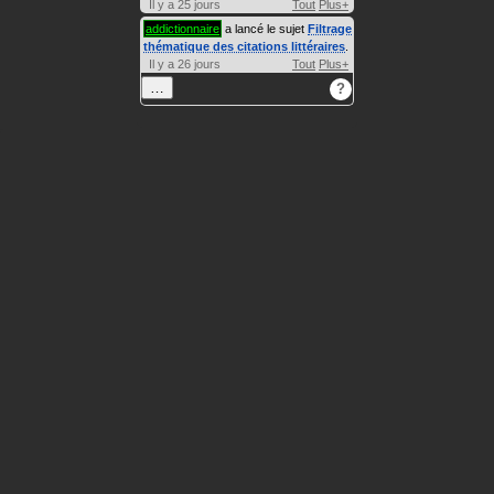
Il y a 25 jours
Tout
Plus+
addictionnaire
a lancé le sujet
Filtrage
thématique des citations littéraires
.
Il y a 26 jours
Tout
Plus+
…
?