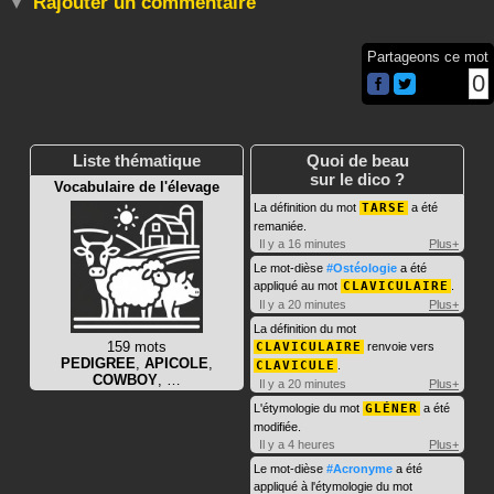
Rajouter un commentaire
Partageons ce mot
0
Liste thématique
Quoi de beau
sur le dico ?
Vocabulaire de l'élevage
La définition du mot
TARSE
a été
remaniée.
Il y a 16 minutes
Plus+
Le mot-dièse
#Ostéologie
a été
appliqué au mot
CLAVICULAIRE
.
Il y a 20 minutes
Plus+
La définition du mot
159 mots
CLAVICULAIRE
renvoie vers
PEDIGREE
,
APICOLE
,
CLAVICULE
.
COWBOY
, …
Il y a 20 minutes
Plus+
L'étymologie du mot
GLÉNER
a été
modifiée.
Il y a 4 heures
Plus+
Le mot-dièse
#Acronyme
a été
appliqué à l'étymologie du mot