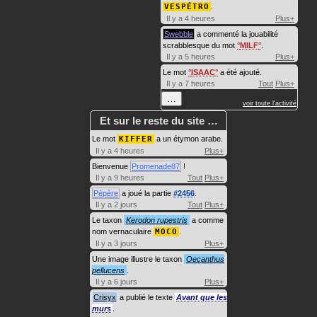
VESPÉTRO
.
Il y a 4 heures
Plus+
Swebble
a commenté la jouabilité
scrabblesque du mot
MILF
.
Il y a 5 heures
Plus+
Le mot
ISAAC
a été ajouté.
Il y a 7 heures
Tout
Plus+
…
voir toute l'activité
Et sur le reste du site …
Le mot
KIFFER
a un étymon arabe.
Il y a 4 heures
Plus+
Bienvenue
Promenade87
!
Il y a 9 heures
Tout
Plus+
Pépère
a joué la partie
#2456
.
Il y a 2 jours
Tout
Plus+
Le taxon
Kerodon rupestris
a comme
nom vernaculaire
MOCO
.
Il y a 3 jours
Plus+
Une image illustre le taxon
Oecanthus
pellucens
.
Il y a 6 jours
Plus+
Crisyx
a publié le texte
Avant que les
murs
.