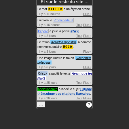
Et sur le reste du site …
Le mot
KIFFER
a un étymon arabe.
Il y a 11 heures
Plus+
Bienvenue
Promenade87
!
Il y a 16 heures
Tout
Plus+
Pépère
a joué la partie
#2456
.
Il y a 2 jours
Tout
Plus+
Le taxon
Kerodon rupestris
a comme
nom vernaculaire
MOCO
.
Il y a 3 jours
Plus+
Une image illustre le taxon
Oecanthus
pellucens
.
Il y a 6 jours
Plus+
Crisyx
a publié le texte
Avant que les
murs
.
Il y a 25 jours
Tout
Plus+
addictionnaire
a lancé le sujet
Filtrage
thématique des citations littéraires
.
Il y a 26 jours
Tout
Plus+
…
?