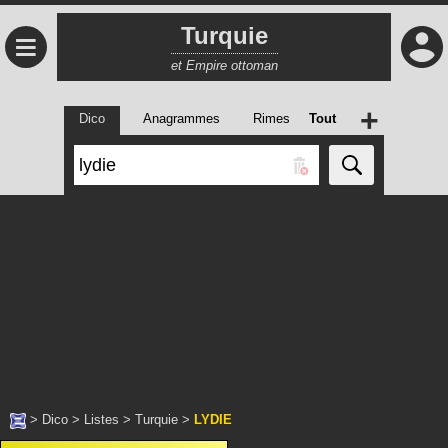
Turquie
≡
et Empire ottoman
+
Dico
Anagrammes
Rimes
Tout
>
Dico
>
Listes
>
Turquie
>
LYDIE