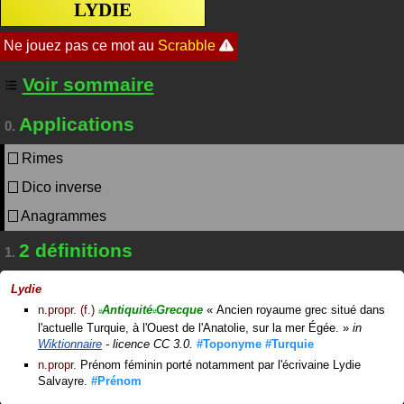
LYDIE
Voir sommaire
Applications
0.
Rimes
Dico inverse
Anagrammes
2 définitions
1.
Lydie
n.propr. (f.)
Antiquité
Grecque
«
Ancien royaume grec situé dans
#
#
l'actuelle Turquie, à l'Ouest de l'Anatolie, sur la mer Égée.
»
in
Wiktionnaire
- licence CC 3.0.
#Toponyme
#Turquie
n.propr.
Prénom féminin porté notamment par l'écrivaine Lydie
Salvayre.
#Prénom