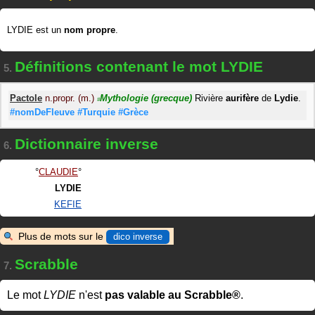
LYDIE est un
nom propre
.
Définitions contenant le mot LYDIE
5.
Pactole
n.propr. (m.)
Mythologie
(grecque)
Rivière
aurifère
de
Lydie
.
#
#nomDeFleuve
#Turquie
#Grèce
Dictionnaire inverse
6.
CLAUDIE
LYDIE
KEFIE
Plus de mots sur le
dico inverse
Scrabble
7.
Le mot
LYDIE
n'est
pas valable au Scrabble®
.