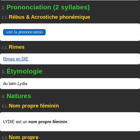
Prononciation (2 syllabes)
2.
Rébus & Acrostiche phonémique
2.1.
voir la prononciation
Rimes
2.2.
Rimes en DIE
Étymologie
3.
du latin
Lydia
Natures
4.
Nom propre féminin
4.1.
LYDIE est un
nom propre féminin
.
Nom propre
4.2.