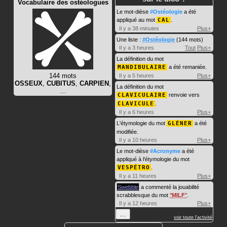
Vocabulaire des ostéologues
Le mot-dièse
#Ostéologie
a été
appliqué au mot
CAL
.
Il y a 38 minutes
Plus+
Une liste :
#Ostéologie
(144 mots)
Il y a 3 heures
Tout
Plus+
La définition du mot
MANDIBULAIRE
a été remaniée.
144 mots
Il y a 5 heures
Plus+
OSSEUX
,
CUBITUS
,
CARPIEN
,
La définition du mot
…
CLAVICULAIRE
renvoie vers
CLAVICULE
.
Il y a 6 heures
Plus+
L'étymologie du mot
GLÉNER
a été
modifiée.
Il y a 10 heures
Plus+
Le mot-dièse
#Acronyme
a été
appliqué à l'étymologie du mot
VESPÉTRO
.
Il y a 11 heures
Plus+
Swebble
a commenté la jouabilité
scrabblesque du mot
MILF
.
Il y a 12 heures
Plus+
…
voir toute l'activité