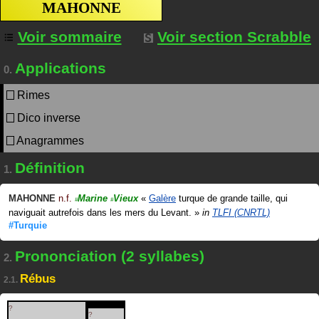
MAHONNE
Voir sommaire
Voir section Scrabble
Applications
0.
Rimes
Dico inverse
Anagrammes
Définition
1.
MAHONNE
n.f.
Marine
Vieux
«
Galère
turque de grande taille, qui
#
#
naviguait autrefois dans les mers du Levant.
»
in
TLFI (CNRTL)
#Turquie
Prononciation (2 syllabes)
2.
Rébus
2.1.
?
?