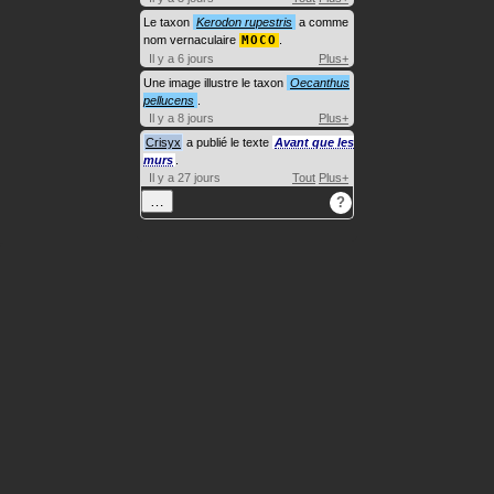
Le taxon
Kerodon rupestris
a comme
nom vernaculaire
MOCO
.
Il y a 6 jours
Plus+
Une image illustre le taxon
Oecanthus
pellucens
.
Il y a 8 jours
Plus+
Crisyx
a publié le texte
Avant que les
murs
.
Il y a 27 jours
Tout
Plus+
…
?