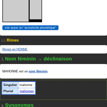
voir aussi un "acrostiche phonétique"
Rimes
2.2.
Rimes en HONNE
Nom féminin → déclinaison
3.
MAHONNE est un
nom féminin
.
Singulier
mahonne
Pluriel
mahonnes
Synonymes
4.