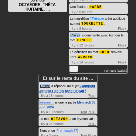
38 mots
OCTAÈDRE
,
THÊTA
,
Une flexion :
NARRE
HUITAINE
, …
Il y a 5 heures
Le mot-dièse
#Théâtre
a été appliqué
au mot
TOURNETTE
.
Il y a 8 heures
Plus+
Crisyx
a commenté avec humour le
mot
KIMCHI
.
Il y a 12 heures
Plus+
La définition du mot
OUED
renvoie
vers
ARROYO
.
Il y a 14 heures
Plus+
…
voir toute l'activité
Et sur le reste du site …
Crisyx
a répondu au sujet
Comment
appelle t-on les ronds d'eau?
.
Il y a 18 heures
Plus+
etiennem
a joué la partie
Mercredi 05
juin 2024
.
Il y a 19 heures
Tout
Plus+
Le mot
OCTAVON
a un étymon latin.
Il y a 21 heures
Plus+
Bienvenue
Promenade87
!
Il y a 3 jours
Tout
Plus+