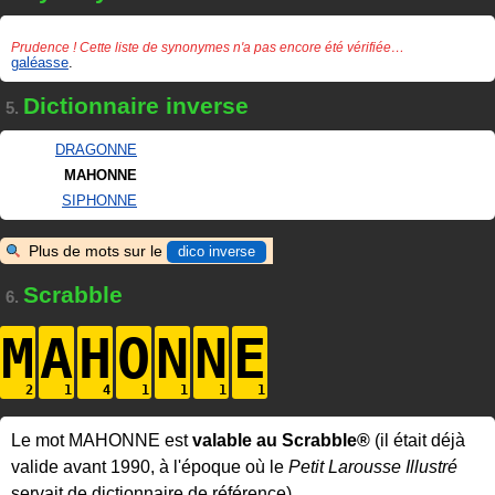
Prudence ! Cette liste de synonymes n'a pas encore été vérifiée…
galéasse
.
Dictionnaire inverse
5.
DRAGONNE
MAHONNE
SIPHONNE
Plus de mots sur le
dico inverse
Scrabble
6.
M
A
H
O
N
N
E
Le mot MAHONNE est
valable au Scrabble®
(il était déjà
valide avant 1990, à l'époque où le
Petit Larousse Illustré
servait de dictionnaire de référence).