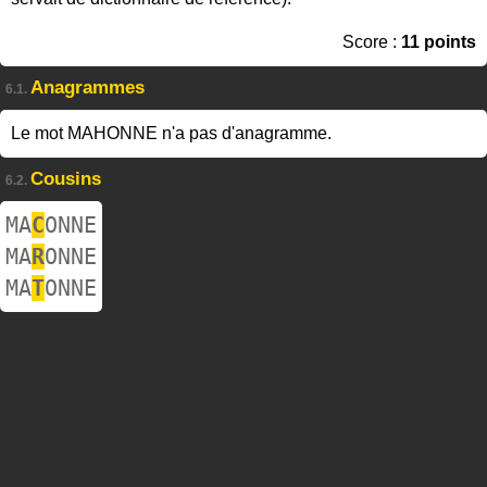
Score :
11 points
Anagrammes
6.1.
Le mot MAHONNE n'a pas d'anagramme.
Cousins
6.2.
MA
C
ONNE
MA
R
ONNE
MA
T
ONNE