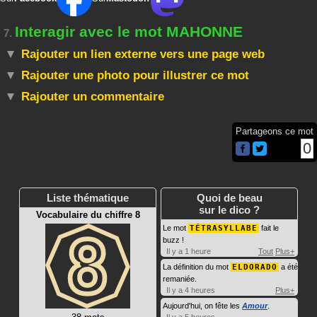
Interagir avec le mot MAHONNE
7.
Rajouter un lien externe vers une page web
Rajouter une photo pour illustrer ce mot
Rajouter un commentaire
Partageons ce mot
0
Liste thématique
Quoi de beau
sur le dico ?
Vocabulaire du chiffre 8
Le mot
TÉTRASYLLABE
fait le
buzz !
Il y a 1 heure
Tout
Plus+
La définition du mot
ELDORADO
a été
remaniée.
Il y a 4 heures
Plus+
Aujourd'hui, on fête les
Amour
.
Il y a 5 heures